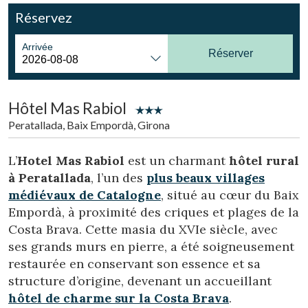
Réservez
Arrivée
Réserver
Hôtel Mas Rabiol
Peratallada, Baix Empordà, Girona
L’
Hotel Mas Rabiol
est un charmant
hôtel rural
à Peratallada
, l’un des
plus beaux villages
médiévaux de Catalogne
, situé au cœur du Baix
Empordà, à proximité des criques et plages de la
Costa Brava. Cette masia du XVIe siècle, avec
ses grands murs en pierre, a été soigneusement
Modifier les cookies
restaurée en conservant son essence et sa
structure d’origine, devenant un accueillant
hôtel de charme sur la Costa Brava
.
Technique et Fonctionnel
Toujours actif