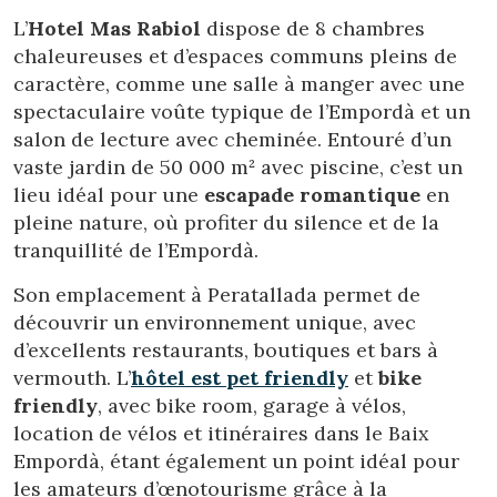
Ce site Web utilise ses propres cookies pour collecter des
L’
Hotel Mas Rabiol
dispose de 8 chambres
informations afin d'améliorer nos services. Si vous
chaleureuses et d’espaces communs pleins de
continuez à naviguer, vous acceptez leur installation.
L'utilisateur a la possibilité de configurer son navigateur,
caractère, comme une salle à manger avec une
pouvant, s'il le souhaite, empêcher leur installation sur son
disque dur, même s'il doit garder à l'esprit qu'une telle
spectaculaire voûte typique de l’Empordà et un
action peut entraîner des difficultés de navigation sur le
salon de lecture avec cheminée. Entouré d’un
site.
vaste jardin de 50 000 m² avec piscine, c’est un
lieu idéal pour une
escapade romantique
en
Analyse et Personnalisation
pleine nature, où profiter du silence et de la
Ils permettent le suivi et l'analyse du comportement des
tranquillité de l’Empordà.
utilisateurs de ce site. Les informations collectées via ce
type de cookies sont utilisées pour mesurer l'activité du
Web pour l'élaboration des profils de navigation des
Son emplacement à Peratallada permet de
utilisateurs afin d'introduire des améliorations basées sur
découvrir un environnement unique, avec
l'analyse des données d'utilisation effectuée par les
utilisateurs du service. . Ils nous permettent de
d’excellents restaurants, boutiques et bars à
sauvegarder les informations de préférence de l'utilisateur
vermouth. L’
hôtel est pet friendly
et
bike
pour améliorer la qualité de nos services et offrir une
meilleure expérience grâce aux produits recommandés.
friendly
, avec bike room, garage à vélos,
location de vélos et itinéraires dans le Baix
Marketing et Publicité
Empordà, étant également un point idéal pour
les amateurs d’œnotourisme grâce à la
Ces cookies sont utilisés pour stocker des informations sur