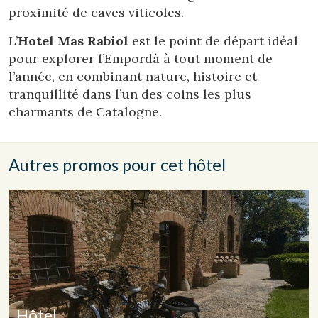
les préférences et les choix personnels de l'utilisateur
proximité de caves viticoles.
grâce à l'observation continue de ses habitudes de
navigation. Grâce à eux, nous pouvons connaître les
L’
Hotel Mas Rabiol
est le point de départ idéal
habitudes de navigation sur le site Web et afficher des
publicités liées au profil de navigation de l'utilisateur.
pour explorer l’Empordà à tout moment de
l’année, en combinant nature, histoire et
tranquillité dans l’un des coins les plus
charmants de Catalogne.
Autres promos pour cet hôtel
Hôtel