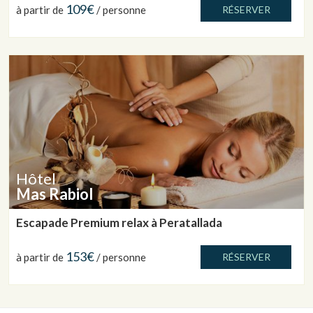
109€
à partir de
/ personne
RÉSERVER
Hôtel
Mas Rabiol
Escapade Premium relax à Peratallada
153€
à partir de
/ personne
RÉSERVER