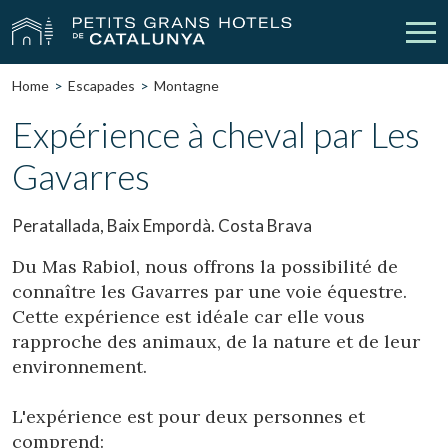
Home
Escapades
Montagne
Nos Hôtels
Escapades
Expérience à cheval par Les
Gavarres
Mariages
Réunions
Chèques Cadeau
Découvrez Catalogne
Peratallada, Baix Empordà. Costa Brava
Contact
Má réservation
Du Mas Rabiol, nous offrons la possibilité de
connaître les Gavarres par une voie équestre.
Cette expérience est idéale car elle vous
rapproche des animaux, de la nature et de leur
vpn_key
person
Se connecter
Créer un compte
environnement.
L'expérience est pour deux personnes et
comprend: