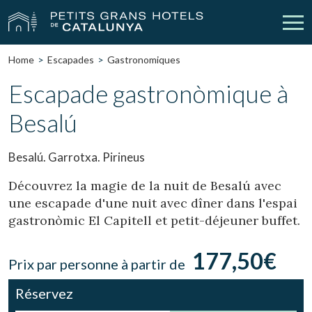
Home
Escapades
Gastronomiques
Nos Hôtels
Escapades
Escapade gastronòmique à
Besalú
Mariages
Réunions
Chèques Cadeau
Découvrez Catalogne
Besalú. Garrotxa. Pirineus
Contact
Má réservation
Découvrez la magie de la nuit de Besalú avec
une escapade d'une nuit avec dîner dans l'espai
gastronòmic El Capitell et petit-déjeuner buffet.
vpn_key
person
Se connecter
Créer un compte
177,50€
Prix par personne à partir de
Réservez