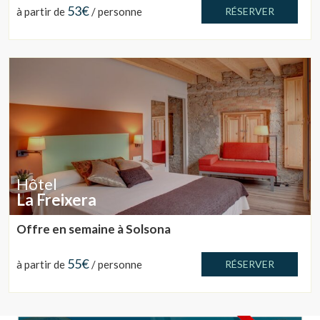
53€
à partir de
/ personne
RÉSERVER
Marketing et Publicité
Ces cookies sont utilisés pour stocker des informations sur
les préférences et les choix personnels de l'utilisateur
grâce à l'observation continue de ses habitudes de
navigation. Grâce à eux, nous pouvons connaître les
habitudes de navigation sur le site Web et afficher des
publicités liées au profil de navigation de l'utilisateur.
Hôtel
La Freixera
Offre en semaine à Solsona
55€
à partir de
/ personne
RÉSERVER