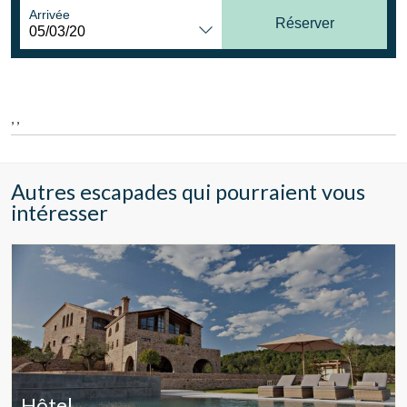
Location/nom de l'hôtel
Arrivée
Réserver
CA
ES
EN
FR
, ,
Autres escapades qui pourraient vous
intéresser
Hôtel
Modifier les cookies