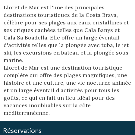
Lloret de Mar est l'une des principales
destinations touristiques de la Costa Brava,
Analyse et Personnalisation
célèbre pour ses plages aux eaux cristallines et
Ils permettent le suivi et l'analyse du comportement des
ses criques cachées telles que Cala Banys et
utilisateurs de ce site. Les informations collectées via ce
type de cookies sont utilisées pour mesurer l'activité du
Cala Sa Boadella. Elle offre un large éventail
Web pour l'élaboration des profils de navigation des
d'activités telles que la plongée avec tuba, le jet
utilisateurs afin d'introduire des améliorations basées sur
l'analyse des données d'utilisation effectuée par les
ski, les excursions en bateau et la plongée sous-
utilisateurs du service. . Ils nous permettent de
sauvegarder les informations de préférence de l'utilisateur
marine.
pour améliorer la qualité de nos services et offrir une
Lloret de Mar est une destination touristique
meilleure expérience grâce aux produits recommandés.
complète qui offre des plages magnifiques, une
histoire et une culture, une vie nocturne animée
Marketing et Publicité
et un large éventail d'activités pour tous les
Ces cookies sont utilisés pour stocker des informations sur
goûts, ce qui en fait un lieu idéal pour des
les préférences et les choix personnels de l'utilisateur
grâce à l'observation continue de ses habitudes de
vacances inoubliables sur la côte
navigation. Grâce à eux, nous pouvons connaître les
méditerranéenne.
habitudes de navigation sur le site Web et afficher des
publicités liées au profil de navigation de l'utilisateur.
Réservations