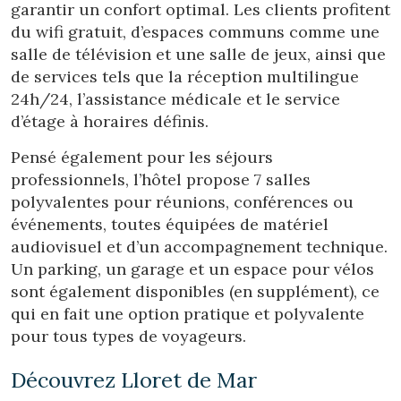
garantir un confort optimal. Les clients profitent
du wifi gratuit, d’espaces communs comme une
salle de télévision et une salle de jeux, ainsi que
de services tels que la réception multilingue
24h/24, l’assistance médicale et le service
d’étage à horaires définis.
Pensé également pour les séjours
professionnels, l’hôtel propose 7 salles
polyvalentes pour réunions, conférences ou
Modifier les cookies
événements, toutes équipées de matériel
audiovisuel et d’un accompagnement technique.
Un parking, un garage et un espace pour vélos
Technique et Fonctionnel
Toujours actif
sont également disponibles (en supplément), ce
Ce site Web utilise ses propres cookies pour collecter des
qui en fait une option pratique et polyvalente
informations afin d'améliorer nos services. Si vous
continuez à naviguer, vous acceptez leur installation.
pour tous types de voyageurs.
L'utilisateur a la possibilité de configurer son navigateur,
pouvant, s'il le souhaite, empêcher leur installation sur son
disque dur, même s'il doit garder à l'esprit qu'une telle
Découvrez Lloret de Mar
action peut entraîner des difficultés de navigation sur le
site.