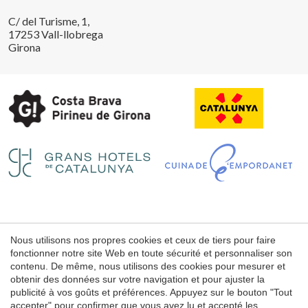
C/ del Turisme, 1,
17253 Vall-llobrega
Girona
Enregistrer les paramètres
Tout accepter
Nous utilisons nos propres cookies et ceux de tiers pour faire
fonctionner notre site Web en toute sécurité et personnaliser son
Mentions légales
contenu. De même, nous utilisons des cookies pour mesurer et
Conditions d'utilisation du web
obtenir des données sur votre navigation et pour ajuster la
publicité à vos goûts et préférences. Appuyez sur le bouton "Tout
Politique de cookies
accepter" pour confirmer que vous avez lu et accepté les