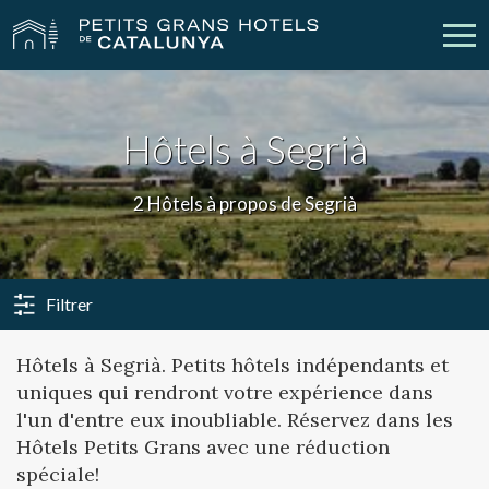
Nos Hôtels
Escapades
Hôtels à Segrià
Mariages
Réunions
2 Hôtels à propos de Segrià
Chèques Cadeau
Découvrez Catalogne
Contact
Má réservation
Filtrer
Hôtels à Segrià. Petits hôtels indépendants et
uniques qui rendront votre expérience dans
vpn_key
person
Se connecter
Créer un compte
l'un d'entre eux inoubliable. Réservez dans les
Hôtels Petits Grans avec une réduction
spéciale!