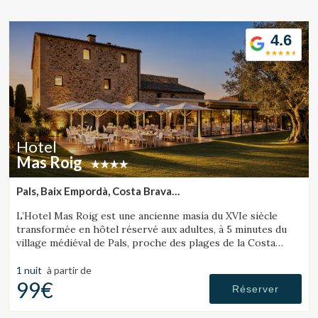
Location/nom de l'hôtel
4.6
CA
ES
EN
FR
Hotel
Mas Roig
Pals, Baix Empordà, Costa Brava
(50.391366766156km de Segrià)
L’Hotel Mas Roig est une ancienne masía du XVIe siècle
transformée en hôtel réservé aux adultes, à 5 minutes du
village médiéval de Pals, proche des plages de la Costa
Brava et des îles Medes.
1 nuit
à partir de
99€
Réserver