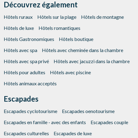
Découvrez également
meilleure expérience grâce aux produits recommandés.
Hôtels ruraux
Hôtels sur la plage
Hôtels de montagne
Marketing et Publicité
Hôtels de luxe
Hôtels romantiques
Ces cookies sont utilisés pour stocker des informations sur
les préférences et les choix personnels de l'utilisateur
Hôtels Gastronomiques
Hôtels boutique
grâce à l'observation continue de ses habitudes de
navigation. Grâce à eux, nous pouvons connaître les
Hôtels avec spa
Hôtels avec cheminée dans la chambre
habitudes de navigation sur le site Web et afficher des
publicités liées au profil de navigation de l'utilisateur.
Hôtels avec spa privé
Hôtels avec jacuzzi dans la chambre
Hôtels pour adultes
Hôtels avec piscine
Hôtels animaux acceptés
Escapades
Escapades cyclotourisme
Escapades oenotourisme
Escapades en famille - avec des enfants
Escapades couple
Escapades culturelles
Escapades de luxe