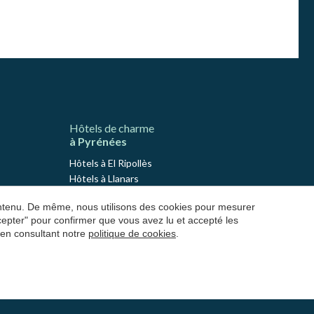
Hôtels de charme
à Pyrénées
Hôtels à El Ripollès
Hôtels à Llanars
Hôtels à Molló
contenu. De même, nous utilisons des cookies pour mesurer
Hôtels à Ribes de Freser
ccepter" pour confirmer que vous avez lu et accepté les
Hôtels à Setcases
 en consultant notre
politique de cookies
.
Hôtels à Sant Joan de les Abadesses
Hôtels à El Solsonès
Hôtels à Lladurs
Hôtels à Solsona
Hôtels à Sant Llorenç de Morunys