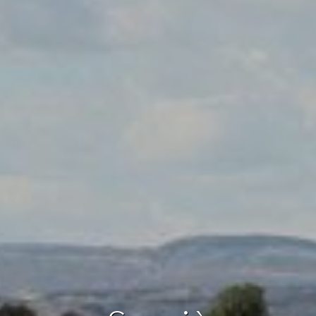
ier les cookies
que et Fonctionnel
Toujou
Web utilise ses propres cookies pour collecter des informations afin
rer nos services. Si vous continuez à naviguer, vous acceptez leur insta
ateur a la possibilité de configurer son navigateur, pouvant, s'il le souhai
 leur installation sur son disque dur, même s'il doit garder à l'esprit 
tion peut entraîner des difficultés de navigation sur le site.
e et Personnalisation
ettent le suivi et l'analyse du comportement des utilisateurs de ce site.
ions collectées via ce type de cookies sont utilisées pour mesurer l'acti
 l'élaboration des profils de navigation des utilisateurs afin d'introdui
ations basées sur l'analyse des données d'utilisation effectuée par les
eurs du service. . Ils nous permettent de sauvegarder les informations d
ce de l'utilisateur pour améliorer la qualité de nos services et offrir une