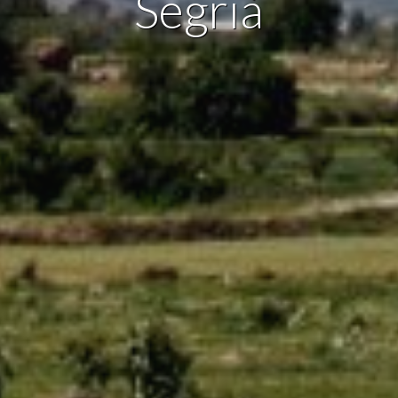
Segrià
re expérience grâce aux produits recommandés.
ing et Publicité
ies sont utilisés pour stocker des informations sur les préférences et 
ls de l'utilisateur grâce à l'observation continue de ses habitudes de
ion. Grâce à eux, nous pouvons connaître les habitudes de navigation s
 et afficher des publicités liées au profil de navigation de l'utilisateur.
Enregistrer les paramètres
Tout accepter