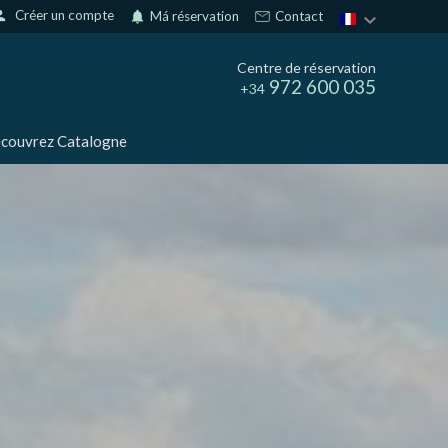
son
Créer un compte
notifications
Má réservation
Contact
Centre de réservation
972 600 035
+34
couvrez Catalogne