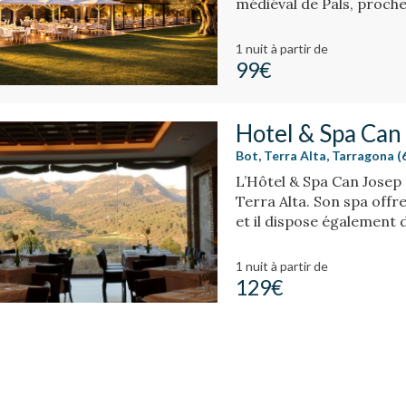
médiéval de Pals, proche
Medes.
1 nuit
à partir de
99€
Hotel & Spa Can
Bot, Terra Alta, Tarragona 
L’Hôtel & Spa Can Josep 
Terra Alta. Son spa offr
et il dispose également
cuisine locale.
1 nuit
à partir de
129€