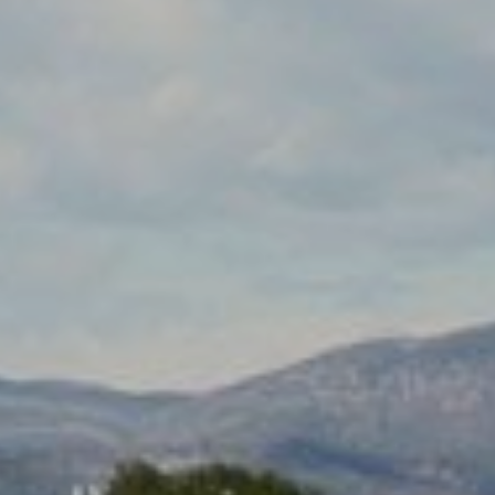
rs actif
llation.
te,
qu'une
 Les
vité du
re des
e