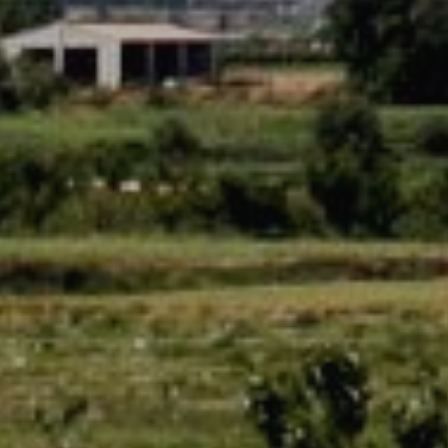
meilleu
Market
Ces cook
personne
navigat
site Web