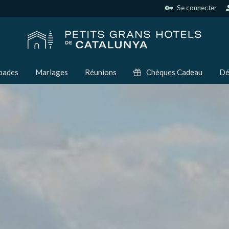
vpn_key
Se connecter
per
pades
Mariages
Réunions
Chèques Cadeau
Dé