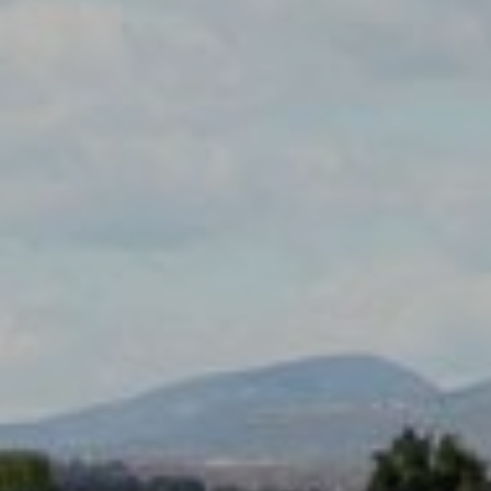
Modif
Techni
Ce site 
d'amélio
L'utilis
empêcher
telle ac
Analys
Ils perm
informat
Web pour
amélior
utilisat
préféren