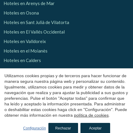
Hoteles en Arenys de Mar
Hoteles en Osona
Hoteles en Sant Julià de Vilatorta
Hoteles en El Vallés Occidental
Hoteles en Valldoreix
Guardar configuración
Aceptar todas
Hoteles en el Moianès
Hoteles en Calders
Hoteles con encanto
en Tarragona
Utilizamos cookies propias y de terceros para hacer funcionar de
manera segura nuestra página web y personalizar su contenido.
Hoteles en La Terra Alta
Igualmente, utilizamos cookies para medir y obtener datos de la
navegación que realiza y para ajustar la publicidad a sus gustos y
Hoteles en Bot
preferencias. Pulse el botón "Aceptar todas" para confirmar que
ha leído y aceptado la información presentada. Para administrar
Hoteles con encanto
en los Pirineos
o deshabilitar estas cookies haga click en "Configuración". Puede
obtener más información en nuestra
política de cookies
.
Hoteles en El Ripollés
Configuración
Rechazar
Aceptar
Hoteles en Llanars