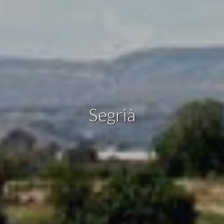
Técnicas y funcionales
Siempre activas
Este sitio web utiliza Cookies propias para recopilar
información con la finalidad de mejorar nuestros servicios.
Si continua navegando, supone la aceptación de la
instalación de las mismas. El usuario tiene la posibilidad
de configurar su navegador pudiendo, si así lo desea,
impedir que sean instaladas en su disco duro, aunque
deberá tener en cuenta que dicha acción podrá ocasionar
dificultades de navegación de la página web.
Analíticas y personalización
Segrià
Permiten realizar el seguimiento y análisis del
comportamiento de los usuarios de este sitio web. La
información recogida mediante este tipo de cookies se
utiliza en la medición de la actividad de la web para la
elaboración de perfiles de navegación de los usuarios con
el fin de introducir mejoras en función del análisis de los
datos de uso que hacen los usuarios del servicio. Permiten
guardar la información de preferencia del usuario para
mejorar la calidad de nuestros servicios y para ofrecer una
mejor experiencia a través de productos recomendados.
Marketing y publicidad