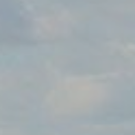
Ubicación/nombre del hotel
CA
ES
EN
FR
Modificar cookies