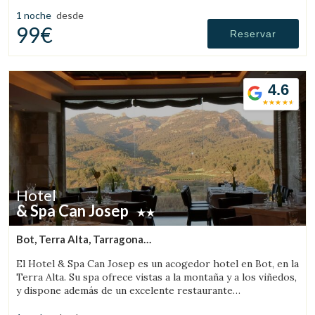
las Illes Medes.
1 noche
desde
99€
Reservar
Verificar localizador
4.6
Hotel
& Spa Can Josep
Bot, Terra Alta, Tarragona
(62.684327133045km de Segrià)
El Hotel & Spa Can Josep es un acogedor hotel en Bot, en la
Terra Alta. Su spa ofrece vistas a la montaña y a los viñedos,
y dispone además de un excelente restaurante
gastronómico de cocina local.