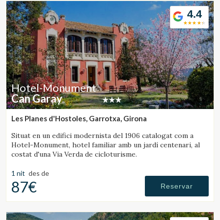
zona chill-out, serveis de massatge i ioga, lloguer de
4.4
bicicletes i instal·lacions especialitzades per a ciclistes.
Hotel-Monument
Can Garay
Les Planes d'Hostoles, Garrotxa, Girona
Situat en un edifici modernista del 1906 catalogat com a
Hotel-Monument, hotel familiar amb un jardí centenari, al
costat d'una Via Verda de cicloturisme.
1 nit
des de
87€
Reservar