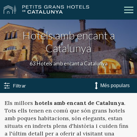
Hotels amb encant a
Els Nostres Hotels
Escapades
Catalunya
Casaments
Empreses
63 Hotels amb encant a Catalunya
Xecs Regal
Descobreix Catalunya
Contacte
La meva reserva
Filtrar
Els millors
hotels amb encant de Catalunya
.
Tots ells tenen en comú que són grans hotels
vpn_key
person
Inicia sessió
Crear compte
amb poques habitacions, són elegants, estan
situats en indrets plens d'història i cuiden fins
a l'últim detall per a oferir al visitant una