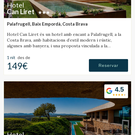
Tècniques i funcionals
Sempre activades
Hotel
Aquest lloc web utilitza cookies pròpies per recopilar
Can Liret
informació amb la finalitat de millorar els nostres serveis.
Si continua navegant, suposa l'acceptació de la instal·lació
Palafrugell, Baix Empordà, Costa Brava
de les mateixes. L'usuari té la possibilitat de configurar el
navegador podent, si així ho desitja, impedir que siguin
instal·lades al disc dur, encara que haurà de tenir en
Hotel Can Liret és un hotel amb encant a Palafrugell, a la
compte que aquesta acció podrà ocasionar dificultats de
Costa Brava, amb habitacions d’estil modern i rústic,
navegació de la pàgina web.
algunes amb banyera, i una proposta vinculada a la
gastronomia local.
1 nit
des de
Analítiques i personalització
149€
Reservar
Permeten fer el seguiment i l'anàlisi del comportament
dels usuaris d'aquest lloc web. La informació recollida
mitjançant aquest tipus de cookies s'utilitza en el
mesurament de l'activitat del web per a l'elaboració de
4.5
perfils de navegació dels usuaris per introduir millores en
funció de l'anàlisi de les dades d'ús que fan els usuaris del
servei. Permeten desar la informació de preferència de
l'usuari per millorar la qualitat dels nostres serveis i oferir
una millor experiència a través de productes recomanats.
Marketing i publicitat
Hotel
Aquestes cookies són utilitzades per emmagatzemar