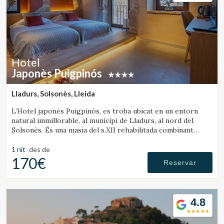
Hotel
Japonès Puigpinós
Lladurs, Solsonès, Lleida
L’Hotel japonès Puigpinós, es troba ubicat en un entorn
natural immillorable, al municipi de Lladurs, al nord del
Solsonès. És una masia del s.XII rehabilitada combinant
l’estructura històrica de la masia, amb el disseny i
l’ambientació minimalista i elegant de l’estil japonès.
1 nit
des de
170€
Reservar
4.8