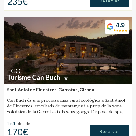
235€
Reservar
4.9
ECO
Turisme Can Buch
Sant Aniol de Finestres, Garrotxa, Girona
Can Buch és una preciosa casa rural ecològica a Sant Aniol
de Finestres, envoltada de muntanyes i a prop de la zona
volcànica de la Garrotxa i els seus gorgs. Disposa de spa,
piscina, granja amb animals i un ampli jardí.
1 nit
des de
170€
Reservar