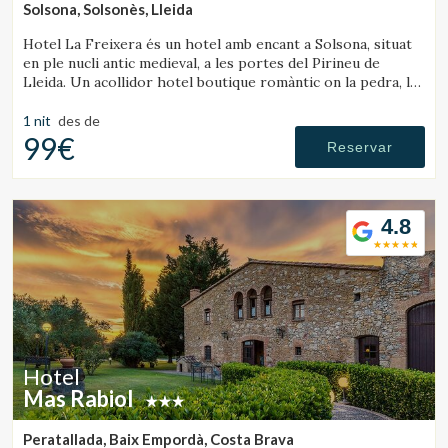
Solsona, Solsonès, Lleida
Hotel La Freixera és un hotel amb encant a Solsona, situat
en ple nucli antic medieval, a les portes del Pirineu de
Lleida. Un acollidor hotel boutique romàntic on la pedra, la
fusta i la història creen una atmosfera única, amb
habitacions que disposen de banyera o llar de foc.
1 nit
des de
99€
Reservar
4.8
Hotel
Mas Rabiol
Peratallada, Baix Empordà, Costa Brava