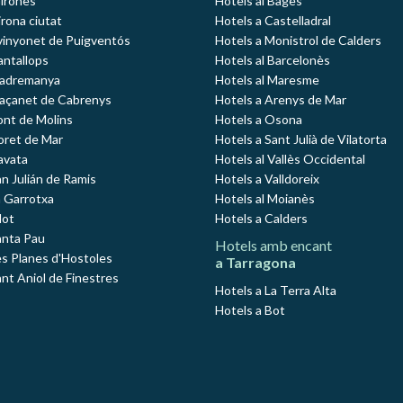
Gironès
Hotels al Bages
rona ciutat
Hotels a Castelladral
vinyonet de Puigventós
Hotels a Monistrol de Calders
antallops
Hotels al Barcelonès
Madremanya
Hotels al Maresme
Maçanet de Cabrenys
Hotels a Arenys de Mar
ont de Molins
Hotels a Osona
loret de Mar
Hotels a Sant Julià de Vilatorta
avata
Hotels al Vallès Occidental
an Julián de Ramis
Hotels a Valldoreix
a Garrotxa
Hotels al Moianès
lot
Hotels a Calders
anta Pau
Hotels amb encant
es Planes d'Hostoles
a Tarragona
ant Aniol de Finestres
Hotels a La Terra Alta
Hotels a Bot