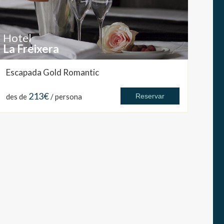
Hotel
La Freixera
Escapada Gold Romantic
213€
des de
/ persona
Reservar