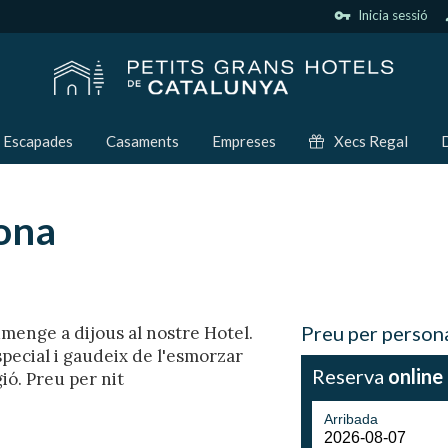
vpn_key
Inicia sessió
p
Escapades
Casaments
Empreses
Xecs Regal
D
sona
Preu per person
umenge a dijous al nostre Hotel.
pecial i gaudeix de l'esmorzar
Reserva
online
ió. Preu per nit
Arribada