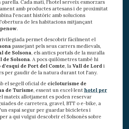
parella. Cada matí, l'hotel serveix esmorzars
oc web.
vament amb productes artesans i de proximitat
urament
mbina l'encant històric amb solucions
'obertura de les habitacions mitjançant
 servei.
 dels
penow
.
s.
rivilegiada permet descobrir fàcilment el
lsona
passejant pels seus carrers medievals,
l de Solsona
, els antics portals de la muralla
l de Solsona
. A pocs quilòmetres també hi
inuada
 d'esquí de Port del Comte
, la
Vall de Lord
i
ió de
 per gaudir de la natura durant tot l'any.
 el segell oficial de
cicloturisme de
na de Turisme
, essent un excel·lent
hotel per
el mateix allotjament es poden reservar
 guiades de carretera, gravel, BTT o e-bike, a
un espai segur per guardar bicicletes i
 per a qui vulgui descobrir el Solsonès sobre