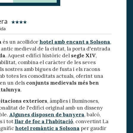
era
ida
a
és un acollidor
hotel amb encant a Solsona
,
 antic medieval de la ciutat, la porta d'entrada
ida
. Aquest edifici històric del
segle XIV
,
ilitat, combina el caràcter de les seves
ls sostres amb bigues de fusta i els racons
mb totes les comoditats actuals, oferint una
 en un dels
conjunts medievals més ben
tivades
atalunya
.
 de
itacions exteriors
, àmplies i lluminoses,
tal·lació
 així ho
nalitat de l'edifici original amb un disseny
n
ble.
Algunes disposen de banyera
, balcó,
na web.
s i tot
llar de foc a l'habitació
, convertint La
gnífic
hotel romàntic a Solsona
per gaudir