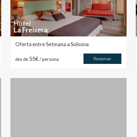
Hotel
La Freixera
Oferta entre Setmana a Solsona
55€
des de
/ persona
Reservar