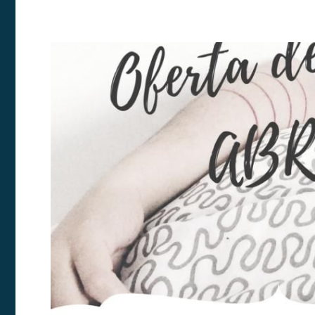
Modif
Tècniq
Aquest l
millorar
de les m
desitja,
compte 
Analít