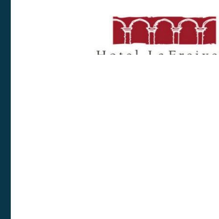
Permete
La info
de l'act
introdui
Permeten
nostres
Marketi
Aqueste
preferèn
dels se
navegaci
l'usuari.