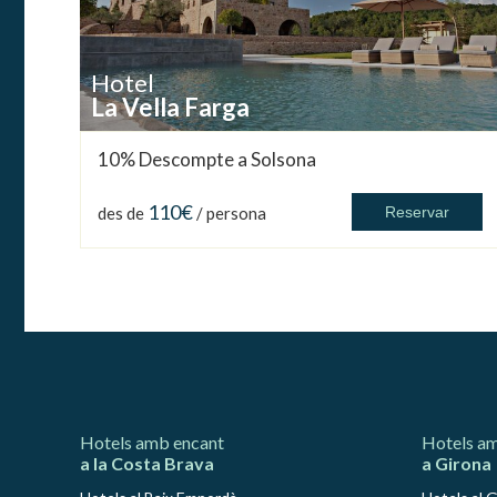
Hotel
La Vella Farga
10% Descompte a Solsona
110€
des de
/ persona
Reservar
Hotels amb encant
Hotels a
a la Costa Brava
a Girona