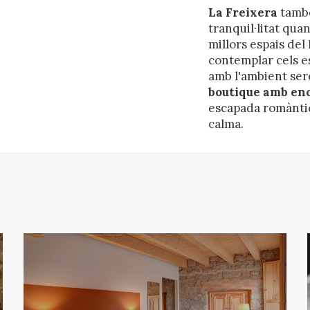
La Freixera
també
tranquil·litat quan
millors espais del
contemplar cels e
amb l'ambient serè
boutique amb en
escapada romàntic
calma.