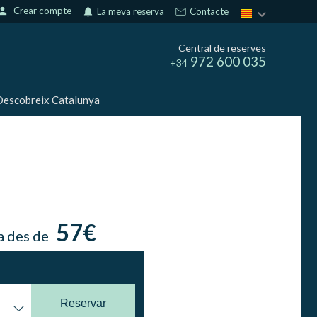
erson
Crear compte
notifications
La meva reserva
Contacte
Central de reserves
972 600 035
+34
escobreix Catalunya
57€
a des de
Reservar