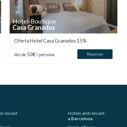
Hotel-Boutique
Casa Granados
Oferta Hotel Casa Granados 15%
53€
des de
/ persona
Reservar
mb encant
Hotels amb encant
a Barcelona