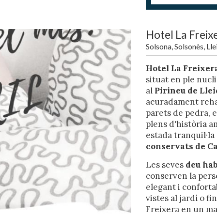
Hotel La Freix
Solsona, Solsonès, Lle
Hotel La Freixer
situat en ple nucli
al
Pirineu de Lle
acuradament rehab
icar cookies
parets de pedra, e
plens d'història a
estada tranquil·la
ues i funcionals
Sempre ac
conservats de C
loc web utilitza cookies pròpies per recopilar informació amb la finalitat
Les seves
deu hab
 els nostres serveis. Si continua navegant, suposa l'acceptació de la ins
ateixes. L'usuari té la possibilitat de configurar el navegador podent, si
conserven la perso
 impedir que siguin instal·lades al disc dur, encara que haurà de tenir e
elegant i conforta
que aquesta acció podrà ocasionar dificultats de navegació de la pàgi
vistes al jardí o fin
Freixera en un ma
iques i personalització