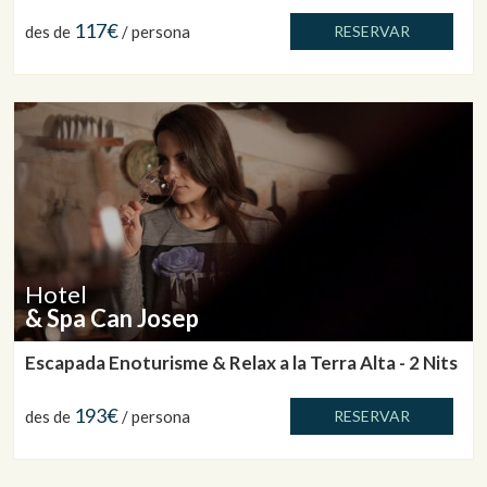
117€
des de
/ persona
RESERVAR
Hotel
& Spa Can Josep
Escapada Enoturisme & Relax a la Terra Alta - 2 Nits
193€
des de
/ persona
RESERVAR