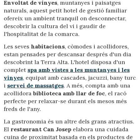
Envoltat de vinyes
, muntanyes i paisatges
naturals, aquest petit hotel de gestió familiar
ofereix un ambient tranquil on desconnectar,
descobrir la cultura del vi i gaudir de
l'hospitalitat de la comarca.
Les seves
habitacions
, còmodes i acollidores,
estan pensades per descansar després d'un dia
descobrint la Terra Alta. L'hotel disposa d'un
complet
spa amb vistes a les muntanyes i les
vinyes
, equipat amb cascades, jacuzzi, bany turc
i
servei de massatges
. A més, compta amb una
acollidora
biblioteca amb llar de foc
, el racó
perfecte per relaxar-se durant els mesos més
freds de l'any.
Modificar cookies
La gastronomia és un altre dels grans atractius.
El
restaurant Can Josep
elabora una cuidada
Tècniques i funcionals
Sempre activades
cuina de proximitat basada en els productes de