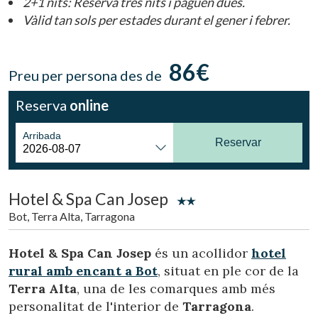
2+1 nits: Reserva tres nits i paguen dues.
Ubicació/nom de l'hotel
Vàlid tan sols per estades durant el gener i febrer.
86€
Preu per persona des de
CA
ES
EN
FR
Reserva
online
Arribada
Reservar
Hotel & Spa Can Josep
Bot, Terra Alta, Tarragona
Hotel & Spa Can Josep
és un acollidor
hotel
rural amb encant a Bot
, situat en ple cor de la
Terra Alta
, una de les comarques amb més
personalitat de l'interior de
Tarragona
.