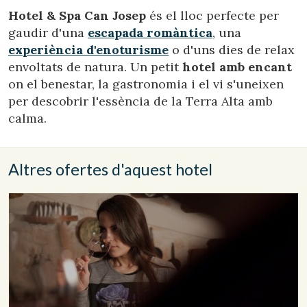
de l'usuari a través de l'observació continuada dels seus
Hotel & Spa Can Josep
és el lloc perfecte per
hàbits de navegació. Gràcies a elles, podem conèixer els
hàbits de navegació al lloc web i mostrar publicitat
gaudir d'una
escapada romàntica
, una
relacionada amb el perfil de navegació de l'usuari.
experiència d'enoturisme
o d'uns dies de relax
envoltats de natura. Un petit
hotel amb encant
on el benestar, la gastronomia i el vi s'uneixen
per descobrir l'essència de la Terra Alta amb
calma.
Altres ofertes d'aquest hotel