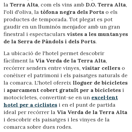
Aquest lloc web utilitza cookies pròpies per recopilar
la
Terra Alta
, com els vins amb
D.O. Terra Alta
,
informació amb la finalitat de millorar els nostres serveis.
l'oli d'oliva, la
tòfona negra dels Ports
o els
Si continua navegant, suposa l'acceptació de la instal·lació
de les mateixes. L'usuari té la possibilitat de configurar el
productes de temporada. Tot plegat es pot
navegador podent, si així ho desitja, impedir que siguin
gaudir en un lluminós menjador amb un gran
instal·lades al disc dur, encara que haurà de tenir en
compte que aquesta acció podrà ocasionar dificultats de
finestral i espectaculars
vistes a les muntanyes
navegació de la pàgina web.
de la Serra de Pàndols i dels Ports
.
Analítiques i personalització
La ubicació de l'hotel permet descobrir
fàcilment la
Via Verda de la Terra Alta
,
Permeten fer el seguiment i l'anàlisi del comportament
dels usuaris d'aquest lloc web. La informació recollida
recórrer senders entre vinyes,
visitar cellers
o
mitjançant aquest tipus de cookies s'utilitza en el
conèixer el patrimoni i els paisatges naturals de
mesurament de l'activitat del web per a l'elaboració de
perfils de navegació dels usuaris per introduir millores en
la comarca. L'hotel ofereix
lloguer de bicicletes
funció de l'anàlisi de les dades d'ús que fan els usuaris del
i
aparcament cobert gratuït per a bicicletes
i
servei. Permeten desar la informació de preferència de
l'usuari per millorar la qualitat dels nostres serveis i oferir
motocicletes, convertint-se en un
excel·lent
una millor experiència a través de productes recomanats.
hotel per a ciclistes
i en el punt de partida
ideal per recórrer la
Via Verda de la Terra Alta
Marketing i publicitat
i descobrir els paisatges i les vinyes de la
Aquestes cookies són utilitzades per emmagatzemar
comarca sobre dues rodes.
informació sobre les preferències i les eleccions personals