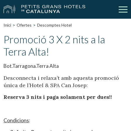
Inici
Ofertes
Descomptes Hotel
Els Nostres Hotels
Escapades
Promoció 3 X 2 nits a la
Terra Alta!
Casaments
Empreses
Xecs Regal
Descobreix Catalunya
Bot.Tarragona.Terra Alta
Contacte
La meva reserva
Desconnecta i relaxa’t amb aquesta promoció
única de l’Hotel & SPA Can Josep:
Reserva 3 nits i paga solament per dues!!
vpn_key
person
Inicia sessió
Crear compte
Condicions
: