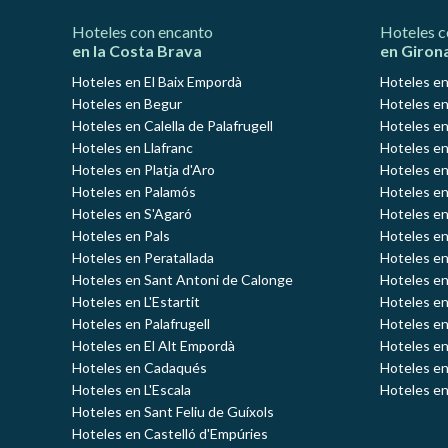
Hoteles con encanto
Hoteles c
en la Costa Brava
en Giron
Hoteles en El Baix Empordà
Hoteles en
Hoteles en Begur
Hoteles en
Hoteles en Calella de Palafrugell
Hoteles en
Hoteles en Llafranc
Hoteles en
Hoteles en Platja d'Aro
Hoteles e
Hoteles en Palamós
Hoteles e
Hoteles en S'Agaró
Hoteles en
Hoteles en Pals
Hoteles en
Hoteles en Peratallada
Hoteles en
Hoteles en Sant Antoni de Calonge
Hoteles en
Hoteles en L'Estartit
Hoteles en
Hoteles en Palafrugell
Hoteles en
Hoteles en El Alt Empordà
Hoteles en
Hoteles en Cadaqués
Hoteles en
Hoteles en L'Escala
Hoteles en
Hoteles en Sant Feliu de Guíxols
Hoteles en Castelló d'Empúries