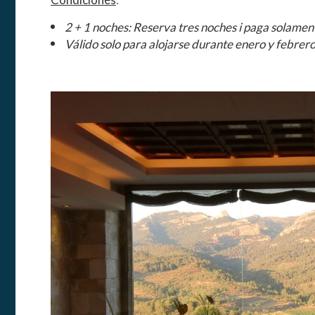
:
2 + 1 noches: Reserva tres noches i paga solamen
Válido solo para alojarse durante enero y febrero
Modif
Técnic
Este sit
mejorar
instala
pudiend
deberá 
de la p
Analít
Permite