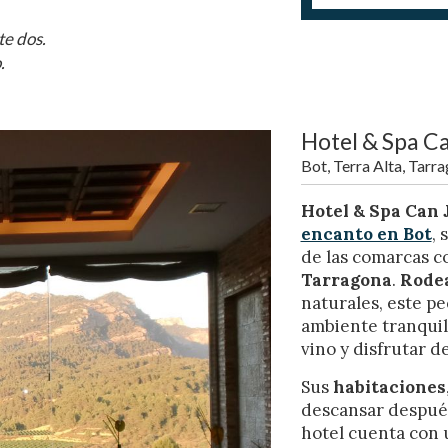
te dos.
.
Hotel & Spa C
Bot, Terra Alta, Tarr
icar cookies
Hotel & Spa Can 
encanto en Bot
, 
as y funcionales
Siempre 
de las comarcas c
io web utiliza Cookies propias para recopilar información con la finalida
Tarragona
.
Rodea
 nuestros servicios. Si continua navegando, supone la aceptación de la
naturales, este pe
ción de las mismas. El usuario tiene la posibilidad de configurar su nav
o, si así lo desea, impedir que sean instaladas en su disco duro, aunq
ambiente tranquil
tener en cuenta que dicha acción podrá ocasionar dificultades de nav
vino y disfrutar d
ágina web.
Sus
habitaciones
icas y personalización
descansar después
hotel cuenta con
n realizar el seguimiento y análisis del comportamiento de los usuarios