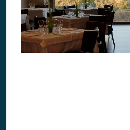
sitio we
medició
los usua
que hac
del usu
experie
Market
Estas c
eleccio
hábitos
en el si
usuario