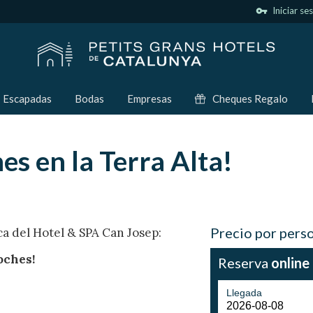
vpn_key
Iniciar se
Escapadas
Bodas
Empresas
Cheques Regalo
s en la Terra Alta!
Precio por pers
a del Hotel & SPA Can Josep:
oches!
Reserva
online
Llegada