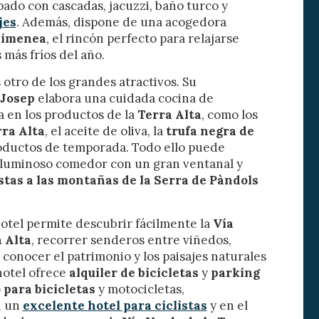
pado con cascadas, jacuzzi, baño turco y
a
ión de
jes
. Además, dispone de una acogedora
s de uso
himenea
, el rincón perfecto para relajarse
rencia
ejor
más fríos del año.
otro de los grandes atractivos. Su
 Josep
elabora una cuidada cocina de
 en los productos de la
Terra Alta
, como los
s y
rra Alta
, el aceite de oliva, la
trufa negra de
us
gación
oductos de temporada. Todo ello puede
 luminoso comedor con un gran ventanal y
stas a las montañas de la Serra de Pàndols
hotel permite descubrir fácilmente la
Vía
a Alta
, recorrer senderos entre viñedos,
 conocer el patrimonio y los paisajes naturales
hotel ofrece
alquiler de bicicletas
y
parking
 para bicicletas
y motocicletas,
n un
excelente hotel para ciclistas
y en el