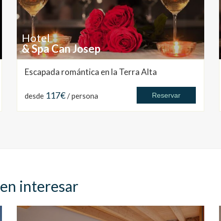
Hotel
& Spa Can Josep
Escapada romántica en la Terra Alta
117€
desde
/ persona
Reservar
en interesar