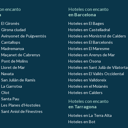
on encanto
Hoteles con encanto
a
en Barcelona
 El Gironès
Hoteles en El Bages
 Girona ciudad
Hoteles en Castelladral
 Avinyonet de Puigventós
Hoteles en Monistrol de Calders
 Cantallops
Hoteles en El Barcelonés
n Madremanya
Hoteles en El Maresme
n Maçanet de Cabrenys
Hoteles en Arenys de Mar
 Pont de Molins
Hoteles en Osona
 Lloret de Mar
Hoteles en Sant Julià de Vilatorta
 Navata
Hoteles en El Vallés Occidental
 San Julián de Ramis
Hoteles en Valldoreix
 La Garrotxa
Hoteles en el Moianès
 Olot
Hoteles en Calders
 Santa Pau
Hoteles con encanto
 Les Planes d'Hostoles
en Tarragona
 Sant Aniol de Finestres
Hoteles en La Terra Alta
Hoteles en Bot