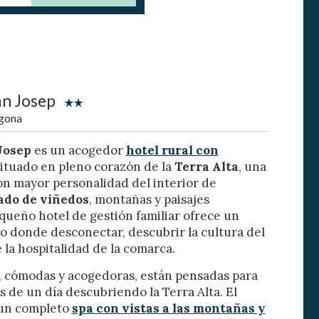
an Josep
agona
Josep
es un acogedor
hotel rural con
situado en pleno corazón de la
Terra Alta
, una
activas
on mayor personalidad del interior de
d de
do de viñedos
, montañas y paisajes
queño hotel de gestión familiar ofrece un
egador
ue
o donde desconectar, descubrir la cultura del
egación
e la hospitalidad de la comarca.
, cómodas y acogedoras, están pensadas para
 de un día descubriendo la Terra Alta. El
 un completo
spa con vistas a las montañas y
 de este