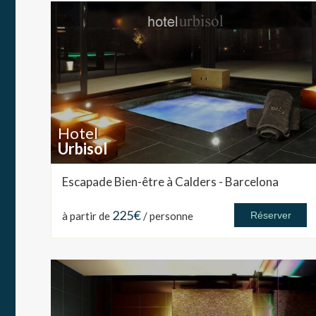
Hotel
Urbisol
Escapade Bien-être à Calders - Barcelona
225€
à partir de
/ personne
Réserver