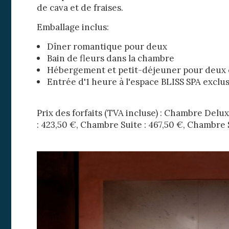
de cava et de fraises.
Emballage inclus:
Dîner romantique pour deux
Bain de fleurs dans la chambre
Hébergement et petit-déjeuner pour deux
Entrée d'1 heure à l'espace BLISS SPA exclu
Prix ​​des forfaits (TVA incluse) : Chambre Del
: 423,50 €, Chambre Suite : 467,50 €, Chambre
Modif
Techni
Ce site 
d'amélio
L'utilis
empêcher
telle ac