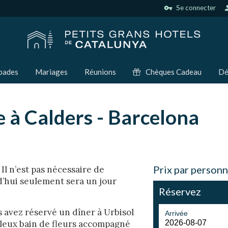
vpn_key
Se connecter
per
pades
Mariages
Réunions
Chèques Cadeau
Dé
à Calders - Barcelona
Prix par personn
Il n’est pas nécessaire de
d’hui seulement sera un jour
Réservez
s avez réservé un dîner à Urbisol
Arrivée
abuleux bain de fleurs accompagné