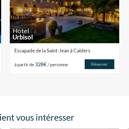
Hotel
Urbisol
Escapade de la Saint-Jean à Calders
328€
à partir de
/ personne
Réserver
ient vous intéresser