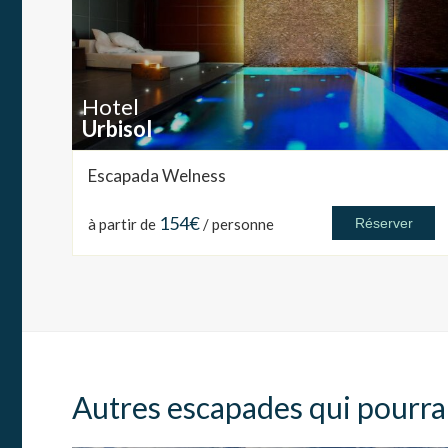
Hotel
Urbisol
Escapada Welness
154€
à partir de
/ personne
Réserver
Autres escapades qui pourra