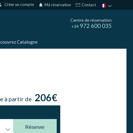
son
Créer un compte
notifications
Má réservation
Contact
Centre de réservation
972 600 035
+34
couvrez Catalogne
206€
e à partir de
Réserver