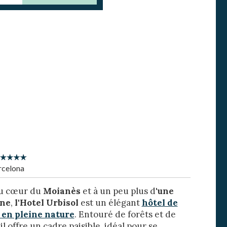
rs actif
rcelona
llation.
au cœur du
Moianès
et à un peu plus d'
une
te,
qu'une
one
,
l'Hotel Urbisol
est un élégant
hôtel de
en pleine nature
. Entouré de forêts et de
l offre un cadre paisible, idéal pour se