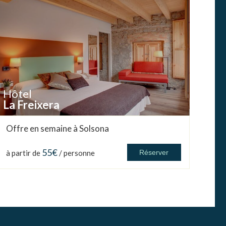
Hôtel
La Freixera
Offre en semaine à Solsona
55€
à partir de
/ personne
Réserver