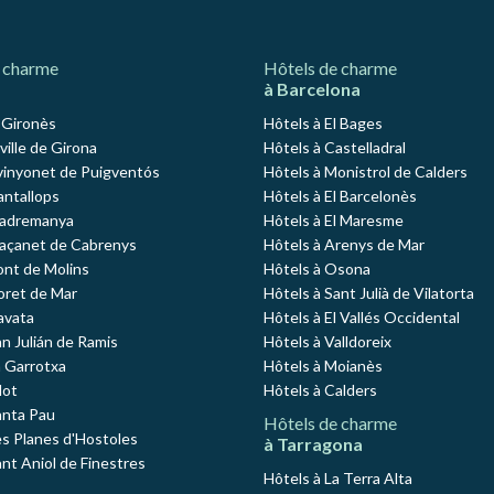
 charme
Hôtels de charme
à Barcelona
l Gironès
Hôtels à El Bages
 ville de Girona
Hôtels à Castelladral
vinyonet de Puigventós
Hôtels à Monistrol de Calders
antallops
Hôtels à El Barcelonès
Madremanya
Hôtels à El Maresme
Maçanet de Cabrenys
Hôtels à Arenys de Mar
ont de Molins
Hôtels à Osona
loret de Mar
Hôtels à Sant Julià de Vilatorta
avata
Hôtels à El Vallés Occidental
an Julián de Ramis
Hôtels à Valldoreix
a Garrotxa
Hôtels à Moianès
lot
Hôtels à Calders
anta Pau
Hôtels de charme
es Planes d'Hostoles
à Tarragona
ant Aniol de Finestres
Hôtels à La Terra Alta