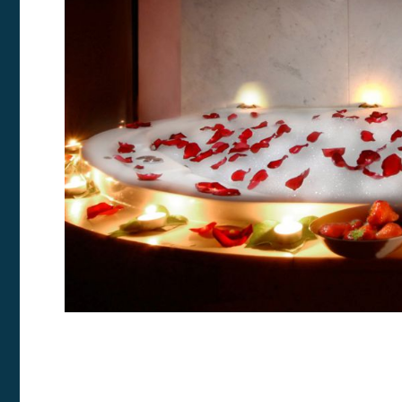
Analys
Ils perm
informat
Web pour
amélior
utilisat
préféren
meilleu
Market
Ces cook
personne
navigat
site Web