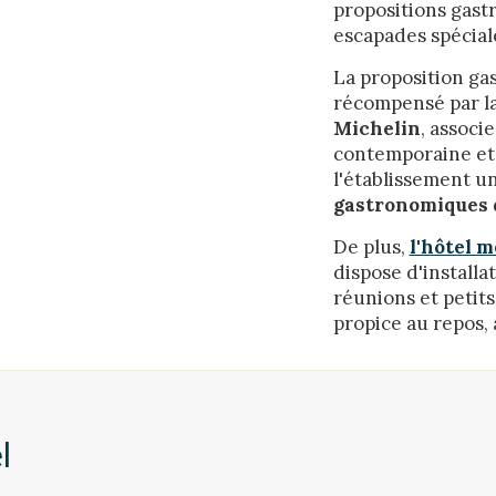
propositions gast
escapades spéciale
La proposition g
récompensé par la
Michelin
, associ
contemporaine et 
l'établissement u
gastronomiques 
De plus,
l'hôtel m
dispose d'installa
réunions et peti
propice au repos, 
l