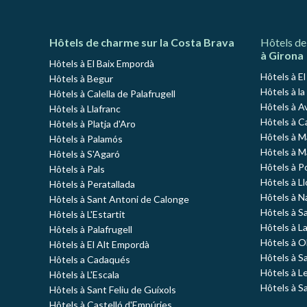
Hôtels de charme sur la Costa Brava
Hôtels de
à Girona
Hôtels à El Baix Empordà
Hôtels à E
Hôtels à Begur
Hôtels à la
Hôtels à Calella de Palafrugell
Hôtels à A
Hôtels à Llafranc
Hôtels à C
Hôtels à Platja d'Aro
Hôtels à 
Hôtels à Palamós
Hôtels à 
Hôtels à S'Agaró
Hôtels à P
Hôtels à Pals
Hôtels à L
Hôtels à Peratallada
Hôtels à N
Hôtels à Sant Antoni de Calonge
Hôtels à S
Hôtels à L'Estartit
Hôtels à L
Hôtels à Palafrugell
Hôtels à O
Hôtels à El Alt Empordà
Hôtels à S
Hôtels a Cadaqués
Hôtels à L
Hôtels à L'Escala
Hôtels à S
Hôtels à Sant Feliu de Guíxols
Hôtels à Castelló d'Empúries