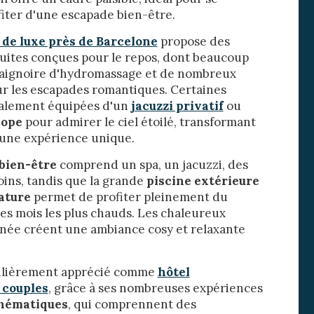
fiter d'une escapade bien-être.
 Les
 de luxe près de Barcelone
propose des
vité du
re des
uites conçues pour le repos, dont beaucoup
baignoire d'hydromassage et de nombreux
e
ur les escapades romantiques. Certaines
alement équipées d'un
jacuzzi privatif
ou
cope
pour admirer le ciel étoilé, transformant
 une expérience unique.
les choix
bien-être
comprend un spa, un jacuzzi, des
oins, tandis que la grande
piscine extérieure
ur le
nature
permet de profiter pleinement du
es mois les plus chauds. Les chaleureux
née créent une ambiance cosy et relaxante
culièrement apprécié comme
hôtel
 couples
, grâce à ses nombreuses expériences
thématiques
, qui comprennent des