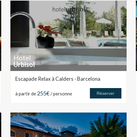
Hotel
Urbisol
Escapade Relax à Calders - Barcelona
255€
à partir de
/ personne
Réserver