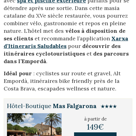
avec
spa et piscine extérieure
parfaits pour se
détendre après une sortie. Dans cette masia
catalane du XVe siècle restaurée, vous pourrez
combiner vélo, gastronomie et repos en pleine
nature. L’hôtel met des
vélos à disposition de
ses clients
et recommande l’application
Xarxa
d’Itineraris Saludables
pour
découvrir des
itinéraires cyclotouristiques
et
des parcours
dans l’Empordà
.
Idéal pour
: cyclistes sur route et gravel, Alt
Empordà, itinéraires bike friendly près de la
Costa Brava, escapades wellness et nature.
Hôtel-Boutique
Mas Falgarona
Gérer ma réservation
à partir de
149€