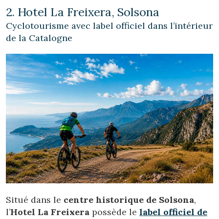
Ces cookies sont utilisés pour stocker des informations sur
2. Hotel La Freixera, Solsona
les préférences et les choix personnels de l'utilisateur
grâce à l'observation continue de ses habitudes de
Cyclotourisme avec label officiel dans l’intérieur
navigation. Grâce à eux, nous pouvons connaître les
de la Catalogne
habitudes de navigation sur le site Web et afficher des
publicités liées au profil de navigation de l'utilisateur.
Situé dans le
centre historique de Solsona
,
l’
Hotel La Freixera
possède le
label officiel de