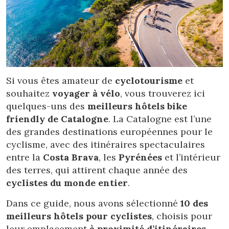
Location/nom de l'hôtel
CA
ES
EN
FR
Si vous êtes amateur de
cyclotourisme
et
souhaitez
voyager à vélo
, vous trouverez ici
quelques-uns des
meilleurs hôtels bike
friendly de Catalogne
. La Catalogne est l’une
des grandes destinations européennes pour le
cyclisme, avec des itinéraires spectaculaires
entre la
Costa Brava
, les
Pyrénées
et l’intérieur
des terres, qui attirent chaque année des
cyclistes du monde entier
.
Dans ce guide, nous avons sélectionné
10 des
meilleurs hôtels pour cyclistes
, choisis pour
leur emplacement
à proximité d’itinéraires