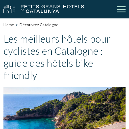
Home
Découvrez Catalogne
Nos Hôtels
Escapades
Les meilleurs hôtels pour
cyclistes en Catalogne :
Mariages
Réunions
guide des hôtels bike
Chèques Cadeau
Découvrez Catalogne
friendly
Contact
Má réservation
vpn_key
person
Se connecter
Créer un compte