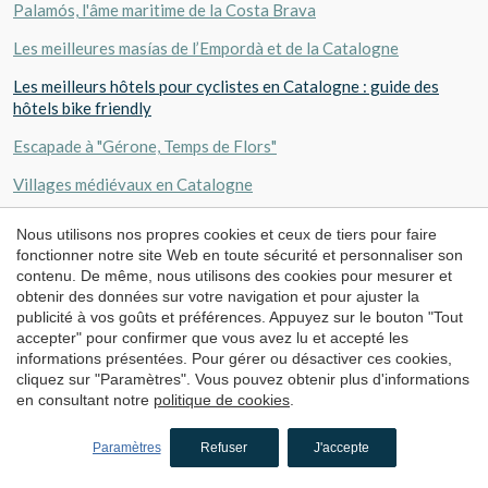
Palamós, l'âme maritime de la Costa Brava
Les meilleures masías de l’Empordà et de la Catalogne
Les meilleurs hôtels pour cyclistes en Catalogne : guide des
hôtels bike friendly
Escapade à "Gérone, Temps de Flors"
Villages médiévaux en Catalogne
Hôtels en pleine nature en Catalogne
Nous utilisons nos propres cookies et ceux de tiers pour faire
fonctionner notre site Web en toute sécurité et personnaliser son
10 hôtels avec baignoire à hydromassage dans la chambre
contenu. De même, nous utilisons des cookies pour mesurer et
obtenir des données sur votre navigation et pour ajuster la
Garoinada: la fête gastronomique de Palafrugell
publicité à vos goûts et préférences. Appuyez sur le bouton "Tout
Stations de ski près de Barcelone
accepter" pour confirmer que vous avez lu et accepté les
informations présentées. Pour gérer ou désactiver ces cookies,
Spa pour enfants : les meilleurs hôtels avec spa pour les familles
cliquez sur "Paramètres". Vous pouvez obtenir plus d'informations
en consultant notre
politique de cookies
.
Gérone, la ville qui séduit : que voir, que faire et où dormir
Paramètres
Refuser
J'accepte
Hôtels pour couples avec jacuzzi privé, parfaits pour un week-
end spécial