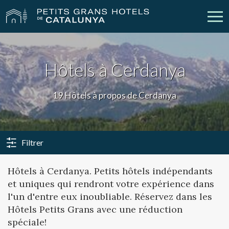
Nos Hôtels
Escapades
Hôtels à Cerdanya
Mariages
Réunions
19 Hôtels à propos de Cerdanya
Chèques Cadeau
Découvrez Catalogne
Contact
Má réservation
Filtrer
Hôtels à Cerdanya. Petits hôtels indépendants
et uniques qui rendront votre expérience dans
vpn_key
person
Se connecter
Créer un compte
l'un d'entre eux inoubliable. Réservez dans les
Hôtels Petits Grans avec une réduction
spéciale!