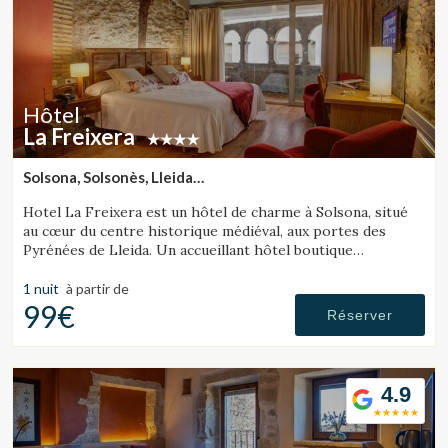
Hôtel
La Freixera
Solsona, Solsonès, Lleida
(45.039034004019km de Cerdanya)
Hotel La Freixera est un hôtel de charme à Solsona, situé
au cœur du centre historique médiéval, aux portes des
Pyrénées de Lleida. Un accueillant hôtel boutique
romantique où la pierre, le bois et l'histoire créent une
atmosphère unique, avec des chambres équipées d'une
1 nuit
à partir de
baignoire ou d'une cheminée.
99€
Réserver
4.9