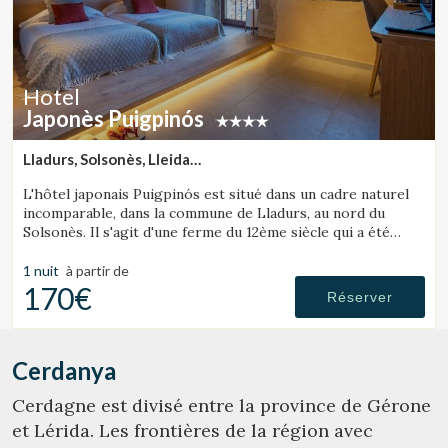
Hotel
Japonès Puigpinós
Lladurs, Solsonès, Lleida
(48.410299041246km de Cerdanya)
L'hôtel japonais Puigpinós est situé dans un cadre naturel
incomparable, dans la commune de Lladurs, au nord du
Solsonès. Il s'agit d'une ferme du 12ème siècle qui a été
restaurée, combinant la structure historique de la ferme
avec le design et l'atmosphère minimaliste et élégante du
1 nuit
à partir de
style japonais.
170€
Réserver
Cerdanya
Cerdagne est divisé entre la province de Gérone
et Lérida. Les frontières de la région avec