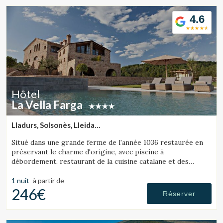
4.6
Hôtel
La Vella Farga
Lladurs, Solsonès, Lleida
(41.312896151426km de Cerdanya)
Situé dans une grande ferme de l'année 1036 restaurée en
préservant le charme d'origine, avec piscine à
débordement, restaurant de la cuisine catalane et des
chambres avec leur propre personnalité, avec tout le
confort d'un hôtel de luxe.
1 nuit
à partir de
Modifier les cookies
246€
Réserver
Technique et Fonctionnel
Toujours actif