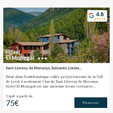
Location/nom de l'hôtel
4.6
CA
ES
EN
FR
Hôtel
El Monegal
Sant Llorenç de Morunys, Solsonès, Lleida
(28.13295949289km de Cerdanya)
Situé dans l'emblématique vallée prépyrénéenne de la Vall
de Lord, à seulement 1 km de Sant Llorenç de Morunys,
Hotel El Monegal est une ancienne ferme restaurée
transformée en un fantastique hôtel de montagne.
1 nuit
à partir de
75€
Réserver