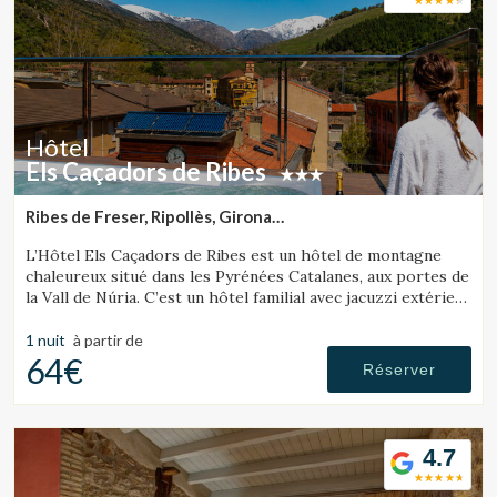
Ces cookies sont utilisés pour stocker des informations sur
les préférences et les choix personnels de l'utilisateur
grâce à l'observation continue de ses habitudes de
navigation. Grâce à eux, nous pouvons connaître les
habitudes de navigation sur le site Web et afficher des
publicités liées au profil de navigation de l'utilisateur.
Hôtel
Els Caçadors de Ribes
Ribes de Freser, Ripollès, Girona
(45.085905791812km de Cerdanya)
L’Hôtel Els Caçadors de Ribes est un hôtel de montagne
chaleureux situé dans les Pyrénées Catalanes, aux portes de
la Vall de Núria. C’est un hôtel familial avec jacuzzi extérieur
et un excellent restaurant.
1 nuit
à partir de
64€
Réserver
4.7