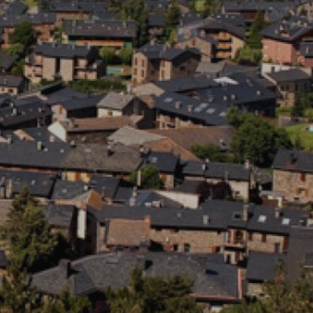
 Les
vité du
re des
e
les choix
ur le