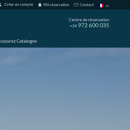
son
Créer un compte
notifications
Má réservation
Contact
Centre de réservation
972 600 035
+34
couvrez Catalogne