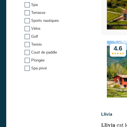
Spa
Terrasse
Sports nautiques
Vélos
Golf
Tennis
4.6
Court de paddle
Plongée
Spa privé
Llívia
Llívia
est l