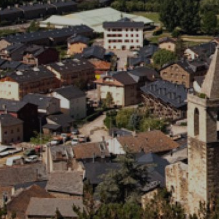
Ils perm
informat
Web pour
amélior
utilisat
préféren
meilleu
Market
Ces cook
personne
navigat
site Web