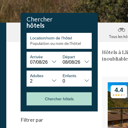
Chercher
hôtels
Tous les hô
Location/nom de l'hôtel
Hôtels à Ll
Arrivée
Départ
inoubliable
Adultes
Enfants
4.4
Chercher hôtels
Filtrer par