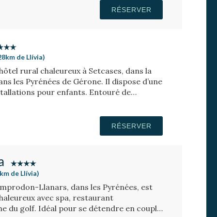
RÉSERVER
28km de Llívia)
ôtel rural chaleureux à Setcases, dans la
ns les Pyrénées de Gérone. Il dispose d’une
nstallations pour enfants. Entouré de
ne station de ski.
RÉSERVER
a
km de Llívia)
amprodon-Llanars, dans les Pyrénées, est
haleureux avec spa, restaurant
 du golf. Idéal pour se détendre en couple