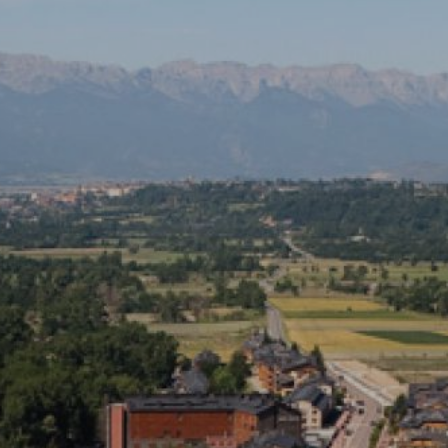
ier les cookies
que et Fonctionnel
Toujou
Web utilise ses propres cookies pour collecter des informations afin
rer nos services. Si vous continuez à naviguer, vous acceptez leur insta
ateur a la possibilité de configurer son navigateur, pouvant, s'il le souhai
 leur installation sur son disque dur, même s'il doit garder à l'esprit 
tion peut entraîner des difficultés de navigation sur le site.
e et Personnalisation