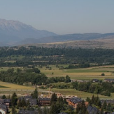
rs actif
llation.
te,
qu'une