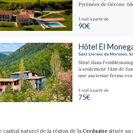
Pyrénées de Gérone. Idé
des excursions à cheval.
1 nuit
à partir de
90€
Hôtel El Moneg
Sant Llorenç de Morunys, So
Situé dans l'emblématiq
à seulement 1 km de San
une ancienne ferme res
de montagne.
1 nuit
à partir de
75€
e capital naturel de la région de la
Cerdagne
située au 