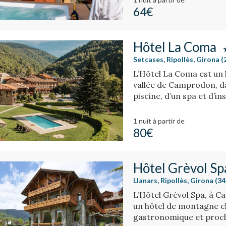
64€
Hôtel La Coma
Setcases, Ripollès, Girona (
L’Hôtel La Coma est un h
vallée de Camprodon, da
piscine, d’un spa et d’i
montagnes et proche d’u
1 nuit
à partir de
80€
Hôtel Grèvol Sp
Llanars, Ripollès, Girona (34
L’Hôtel Grèvol Spa, à C
un hôtel de montagne c
gastronomique et proche