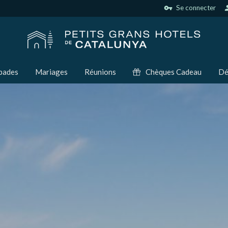
vpn_key
Se connecter
per
pades
Mariages
Réunions
Chèques Cadeau
Dé