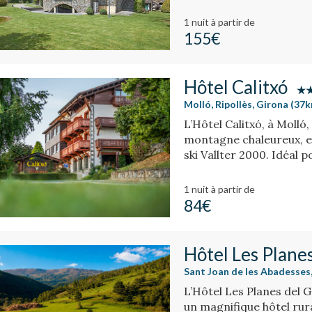
ou en famille.
1 nuit
à partir de
155€
Hôtel Calitxó
Molló, Ripollès, Girona (37k
L’Hôtel Calitxó, à Molló
montagne chaleureux, en
ski Vallter 2000. Idéal 
de Gérone.
1 nuit
à partir de
84€
Hôtel Les Plane
Sant Joan de les Abadesses, 
L’Hôtel Les Planes del 
un magnifique hôtel rura