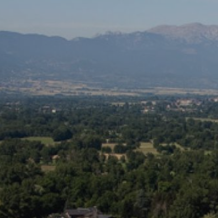
Modif
Techni
Ce site 
d'amélio
L'utilis
empêcher
telle ac
Analys