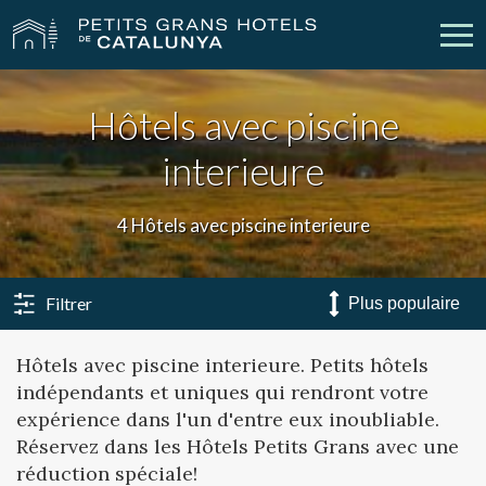
Hôtels avec piscine
Nos Hôtels
Escapades
interieure
Mariages
Réunions
4 Hôtels avec piscine interieure
Chèques Cadeau
Découvrez Catalogne
Contact
Má réservation
Filtrer
Hôtels avec piscine interieure. Petits hôtels
indépendants et uniques qui rendront votre
vpn_key
person
Se connecter
Créer un compte
expérience dans l'un d'entre eux inoubliable.
Réservez dans les Hôtels Petits Grans avec une
réduction spéciale!