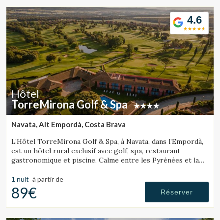
4.6
Modifier les cookies
Hôtel
TorreMirona Golf & Spa
Technique et Fonctionnel
Toujours actif
Ce site Web utilise ses propres cookies pour collecter des
Navata, Alt Empordà, Costa Brava
informations afin d'améliorer nos services. Si vous
continuez à naviguer, vous acceptez leur installation.
L’Hôtel TorreMirona Golf & Spa, à Navata, dans l’Empordà,
L'utilisateur a la possibilité de configurer son navigateur,
est un hôtel rural exclusif avec golf, spa, restaurant
pouvant, s'il le souhaite, empêcher leur installation sur son
gastronomique et piscine. Calme entre les Pyrénées et la
disque dur, même s'il doit garder à l'esprit qu'une telle
Costa Brava.
action peut entraîner des difficultés de navigation sur le
site.
1 nuit
à partir de
89€
Réserver
Analyse et Personnalisation
Ils permettent le suivi et l'analyse du comportement des