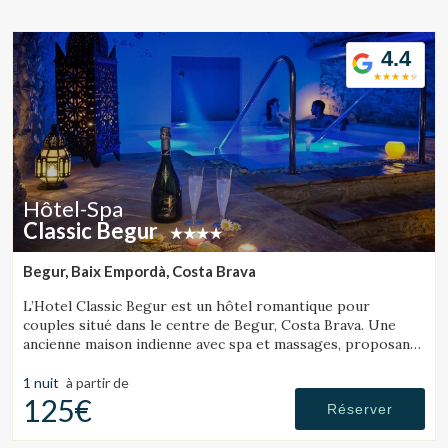
Location/nom de l'hôtel
4.4
CA
ES
EN
FR
Hôtel-Spa
Classic Begur
Begur, Baix Empordà, Costa Brava
L’Hotel Classic Begur est un hôtel romantique pour
couples situé dans le centre de Begur, Costa Brava. Une
ancienne maison indienne avec spa et massages, proposant
des chambres avec jacuzzi, tantra chair et lit à mouvements.
1 nuit
à partir de
125€
Réserver