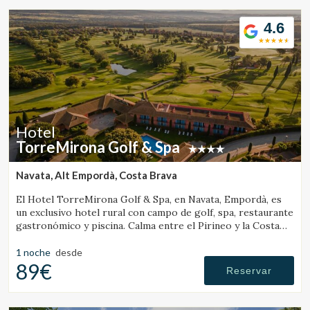
4.6
Modificar cookies
Hotel
TorreMirona Golf & Spa
Técnicas y funcionales
Siempre activas
Navata, Alt Empordà, Costa Brava
Este sitio web utiliza Cookies propias para recopilar
información con la finalidad de mejorar nuestros servicios.
Si continua navegando, supone la aceptación de la
El Hotel TorreMirona Golf & Spa, en Navata, Empordà, es
instalación de las mismas. El usuario tiene la posibilidad
un exclusivo hotel rural con campo de golf, spa, restaurante
de configurar su navegador pudiendo, si así lo desea,
gastronómico y piscina. Calma entre el Pirineo y la Costa
impedir que sean instaladas en su disco duro, aunque
Brava.
deberá tener en cuenta que dicha acción podrá ocasionar
1 noche
desde
dificultades de navegación de la página web.
89€
Reservar
Analíticas y personalización