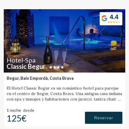
Ubicación/nombre del hotel
4.4
CA
ES
EN
FR
Hotel-Spa
Classic Begur
Begur, Baix Empordà, Costa Brava
El Hotel Classic Begur es un romántico hotel para parejas
en el centro de Begur, Costa Brava. Una antigua casa indiana
con spa y masajes y habitaciones con jacuzzi, tantra chair y
cama con movimientos.
1 noche
desde
125€
Reservar