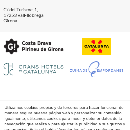
C/ del Turisme, 1,
17253 Vall-llobrega
Girona
Guardar configuración
Aceptar todas
Utilizamos cookies propias y de terceros para hacer funcionar de
Aviso Legal
manera segura nuestra página web y personalizar su contenido.
Condiciones de uso de la web
Igualmente, utilizamos cookies para medir y obtener datos de la
navegación que realiza y para ajustar la publicidad a sus gustos y
Política de Cookies
preferencias. Pulse el botón "Aceptar todas" para confirmar que