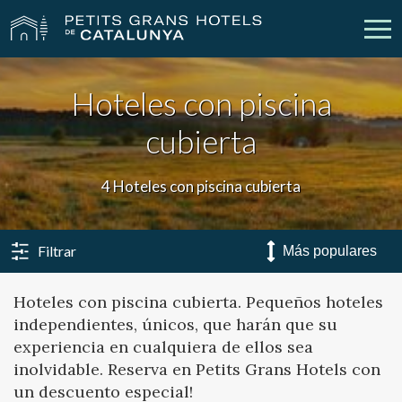
Hoteles con piscina
Nuestros Hoteles
Escapadas
cubierta
Bodas
Empresas
4 Hoteles con piscina cubierta
Cheques Regalo
Descubre Catalunya
Contacto
Mi reserva
Filtrar
Hoteles con piscina cubierta. Pequeños hoteles
independientes, únicos, que harán que su
vpn_key
person
Iniciar sesión
Crear cuenta
experiencia en cualquiera de ellos sea
inolvidable. Reserva en Petits Grans Hotels con
un descuento especial!