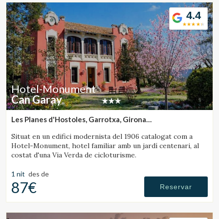
Ubicació/nom de l'hotel
4.4
CA
ES
EN
FR
Hotel-Monument
Can Garay
Les Planes d'Hostoles, Garrotxa, Girona
(7.2386956270888km de Rupit)
Situat en un edifici modernista del 1906 catalogat com a
Hotel-Monument, hotel familiar amb un jardí centenari, al
costat d'una Via Verda de cicloturisme.
1 nit
des de
87€
Reservar