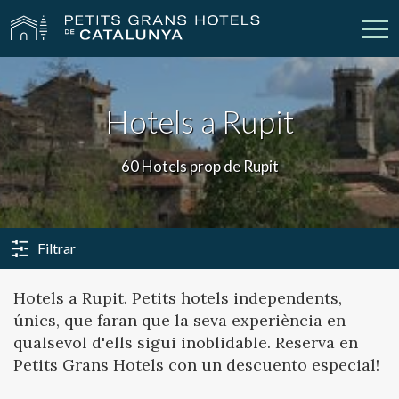
Els Nostres Hotels
Escapades
Hotels a Rupit
Casaments
Empreses
60 Hotels prop de Rupit
Xecs Regal
Descobreix Catalunya
Contacte
La meva reserva
Filtrar
Hotels a Rupit. Petits hotels independents,
únics, que faran que la seva experiència en
vpn_key
person
Inicia sessió
Crear compte
qualsevol d'ells sigui inoblidable. Reserva en
Petits Grans Hotels con un descuento especial!