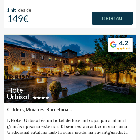
1 nit
des de
149€
Reservar
4.2
Hotel
Urbisol
Calders, Moianès, Barcelona
(44.276418206679km de Rupit)
L’Hotel Urbisol és un hotel de luxe amb spa, parc infantil,
gimnàs i piscina exterior. El seu restaurant combina cuina
tradicional catalana amb la cuina moderna i avantguardista.