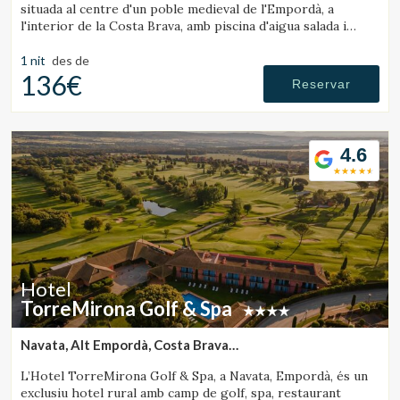
situada al centre d'un poble medieval de l'Empordà, a
l'interior de la Costa Brava, amb piscina d'aigua salada i
habitacions amb llar de foc.
1 nit
des de
136€
Reservar
4.6
Hotel
TorreMirona Golf & Spa
Navata, Alt Empordà, Costa Brava
(40.23188755367km de Rupit)
L’Hotel TorreMirona Golf & Spa, a Navata, Empordà, és un
exclusiu hotel rural amb camp de golf, spa, restaurant