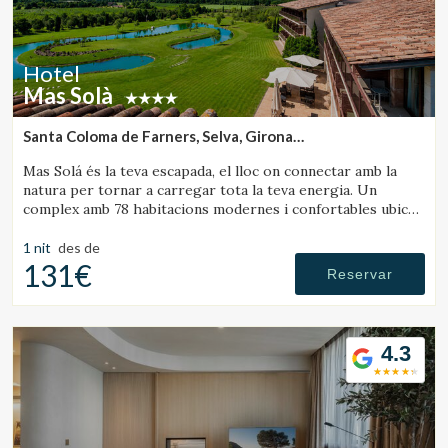
Hotel
Mas Solà
Santa Coloma de Farners, Selva, Girona
(26.840224707835km de Rupit)
Mas Solá és la teva escapada, el lloc on connectar amb la
natura per tornar a carregar tota la teva energia. Un
complex amb 78 habitacions modernes i confortables ubicat
en un ampli entorn natural.
1 nit
des de
131€
Reservar
4.3