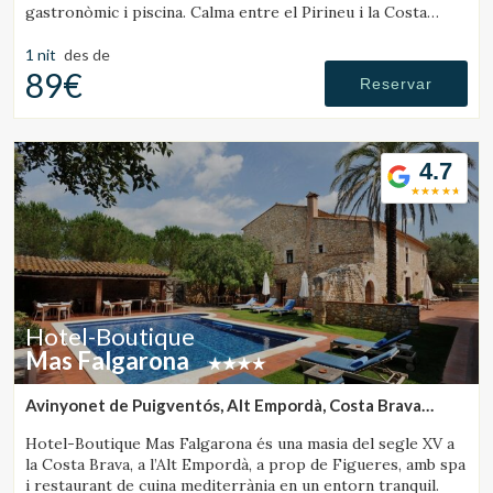
gastronòmic i piscina. Calma entre el Pirineu i la Costa
Brava.
1 nit
des de
89€
Reservar
4.7
Hotel-Boutique
Mas Falgarona
Avinyonet de Puigventós, Alt Empordà, Costa Brava
(44.695501913122km de Rupit)
Hotel-Boutique Mas Falgarona és una masia del segle XV a
la Costa Brava, a l’Alt Empordà, a prop de Figueres, amb spa
i restaurant de cuina mediterrània en un entorn tranquil.