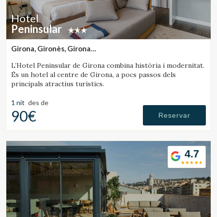
Hotel
Peninsular
Girona, Gironès, Girona
(29.891996408413km de Rupit)
L’Hotel Peninsular de Girona combina història i modernitat.
És un hotel al centre de Girona, a pocs passos dels
principals atractius turístics.
1 nit
des de
90€
Reservar
4.7