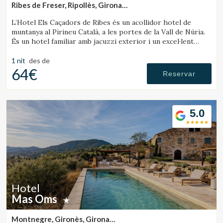
Ribes de Freser, Ripollès, Girona
(39.83580820524km de Rupit)
L’Hotel Els Caçadors de Ribes és un acollidor hotel de
muntanya al Pirineu Català, a les portes de la Vall de Núria.
És un hotel familiar amb jacuzzi exterior i un excel·lent
restaurant.
1 nit
des de
64€
Reservar
5.0
Hotel
Mas Oms
Montnegre, Gironès, Girona