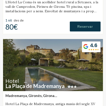
L’Hotel La Coma és un acollidor hotel rural a Setcases, a la
vall de Camprodon, Pirineu de Girona. Té piscina, spa i
instal·lacions per a nens. Envoltat de muntanyes i a prop
Verificar localitzador
d’una estació d’esquí.
1 nit
des de
80€
Reservar
4.6
Hotel
La Plaça de Madremanya
Madremanya, Gironès, Girona
(40.703992081209km de Rupit)
Hotel La Plaça de Madremanya, antiga masia del segle XV