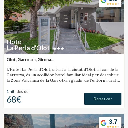
Hotel
La Perla d'Olot
Olot, Garrotxa, Girona
(16.088323809717km de Rupit)
L’Hotel La Perla d’Olot, situat a la ciutat d’Olot, al cor de la
Garrotxa, és un acollidor hotel familiar ideal per descobrir
la Zona Volcànica de la Garrotxa i gaudir de l’entorn rural de
la comarca.
1 nit
des de
68€
Reservar
3.7