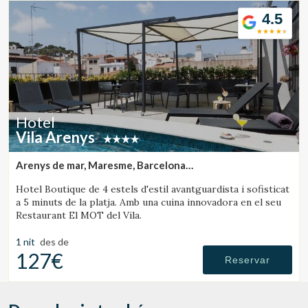
4.5
Hotel
Vila Arenys
Arenys de mar, Maresme, Barcelona
(49.708593355122km de Rupit)
Hotel Boutique de 4 estels d'estil avantguardista i sofisticat
a 5 minuts de la platja. Amb una cuina innovadora en el seu
Restaurant El MOT del Vila.
1 nit
des de
127€
Reservar