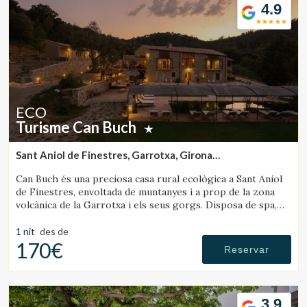
4.9
ECO
Turisme Can Buch
Sant Aniol de Finestres, Garrotxa, Girona
(13.522986211594km de Rupit)
Can Buch és una preciosa casa rural ecològica a Sant Aniol
de Finestres, envoltada de muntanyes i a prop de la zona
volcànica de la Garrotxa i els seus gorgs. Disposa de spa,
piscina, granja amb animals i un ampli jardí.
1 nit
des de
170€
Reservar
3.9