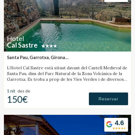
Hotel
Cal Sastre
Santa Pau, Garrotxa, Girona
(15.944175571346km de Rupit)
L’Hotel Cal Sastre està situat davant del Castell Medieval de
Santa Pau, dins del Parc Natural de la Zona Volcànica de la
Garrotxa. Es troba a prop de les Vies Verdes i de diversos
gorgs.
1 nit
des de
150€
Reservar
Modificar cookies
4.6