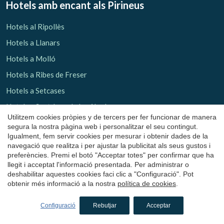
Hotels amb encant als Pirineus
Hotels al Ripollès
Hotels a Llanars
Hotels a Molló
Hotels a Ribes de Freser
Hotels a Setcases
Hotels a Sant Joan de les Abadesses
Utilitzem cookies pròpies y de tercers per fer funcionar de manera
Hotels al Solsonès
segura la nostra pàgina web i personalitzar el seu contingut.
Igualment, fem servir cookies per mesurar i obtenir dades de la
Hotels a Lladurs
navegació que realitza i per ajustar la publicitat als seus gustos i
Hotels a Solsona
preferències. Premi el botó "Acceptar totes" per confirmar que ha
llegit i acceptat l'informació presentada. Per administrar o
Hotels a Sant Llorenç de Morunys
deshabilitar aquestes cookies faci clic a "Configuració". Pot
obtenir més informació a la nostra
política de cookies
.
Hotels al Pallars Sobirà
Configuració
Rebutjar
Acceptar
Troba'ns a