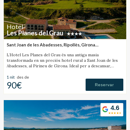
informació sobre les preferències i les eleccions personals
de l'usuari a través de l'observació continuada dels seus
hàbits de navegació. Gràcies a elles, podem conèixer els
hàbits de navegació al lloc web i mostrar publicitat
relacionada amb el perfil de navegació de l'usuari.
Hotel
Les Planes del Grau
Sant Joan de les Abadesses, Ripollès, Girona
(27.430960036548km de Rupit)
L’Hotel Les Planes del Grau és una antiga masia
transformada en un preciós hotel rural a Sant Joan de les
Abadesses, al Pirineu de Girona. Ideal per a descansar,
passejar i fer excursions a cavall.
1 nit
des de
90€
Reservar
4.6