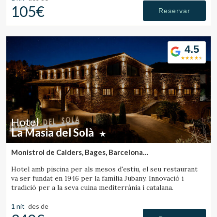
105€
Reservar
4.5
Hotel
La Masia del Solà
Monistrol de Calders, Bages, Barcelona
(47.662405615607km de Rupit)
Hotel amb piscina per als mesos d'estiu, el seu restaurant
va ser fundat en 1946 per la família Jubany. Innovació i
tradició per a la seva cuina mediterrània i catalana.
1 nit
des de