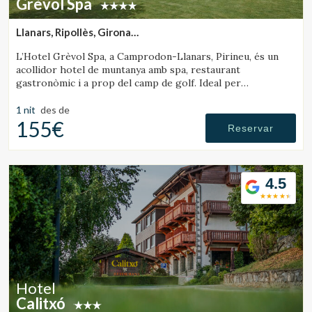
Grèvol Spa
Llanars, Ripollès, Girona
(34.351524830324km de Rupit)
L’Hotel Grèvol Spa, a Camprodon-Llanars, Pirineu, és un
acollidor hotel de muntanya amb spa, restaurant
gastronòmic i a prop del camp de golf. Ideal per
desconnectar en parella o en família.
1 nit
des de
155€
Reservar
4.5
Hotel
Calitxó