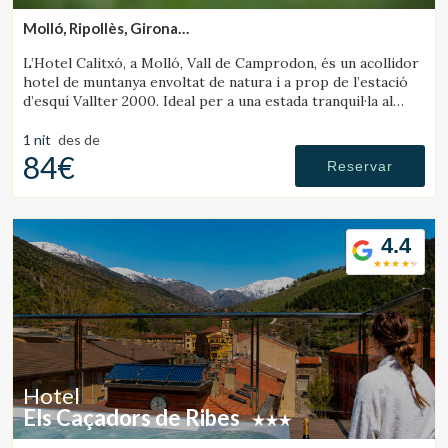
Molló, Ripollès, Girona
(36.076933002285km de Rupit)
L’Hotel Calitxó, a Molló, Vall de Camprodon, és un acollidor
hotel de muntanya envoltat de natura i a prop de l’estació
d’esquí Vallter 2000. Ideal per a una estada tranquil·la al
Pirineu de Girona.
1 nit
des de
84€
Reservar
4.4
Hotel
Els Caçadors de Ribes