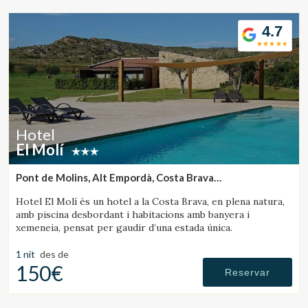
4.7
Hotel
El Molí
Pont de Molins, Alt Empordà, Costa Brava
(48.756438252035km de Rupit)
Hotel El Molí és un hotel a la Costa Brava, en plena natura,
amb piscina desbordant i habitacions amb banyera i
xemeneia, pensat per gaudir d’una estada única.
1 nit
des de
150€
Reservar