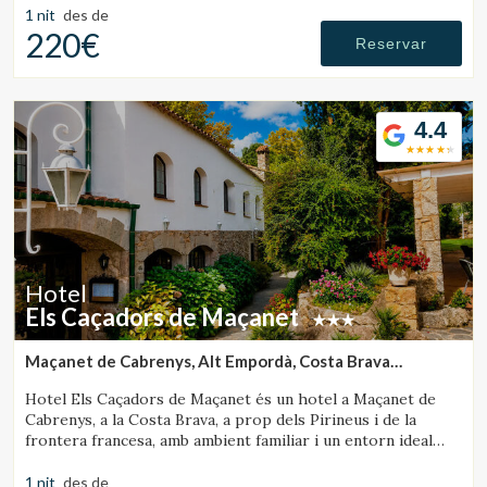
1 nit
des de
220€
Reservar
4.4
Hotel
Els Caçadors de Maçanet
Maçanet de Cabrenys, Alt Empordà, Costa Brava
(46.5928015009km de Rupit)
Hotel Els Caçadors de Maçanet és un hotel a Maçanet de
Cabrenys, a la Costa Brava, a prop dels Pirineus i de la
frontera francesa, amb ambient familiar i un entorn ideal
per a senderisme i excursions.
1 nit
des de