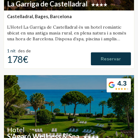
La Garriga de Castelladral
Castelladral, Bages, Barcelona
L’Hotel La Garriga de Castelladral és un hotel romàntic
ubicat en una antiga masia rural, en plena natura i a només
una hora de Barcelona. Disposa d’spa, piscina i amplis
jardins.
1 nit
des de
178€
Reservar
4.3
Hotel
S'Agaró Wellness & Spa