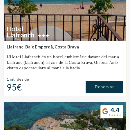
Hotel
Llafranch
Llafranc, Baix Empordà, Costa Brava
L’Hotel Llafranch és un hotel emblemàtic davant del mar a
Llafranc (Llafranch), al cor de la Costa Brava, Girona. Amb
vistes espectaculars al mar i a la badia.
1 nit
des de
95€
Reservar
4.4