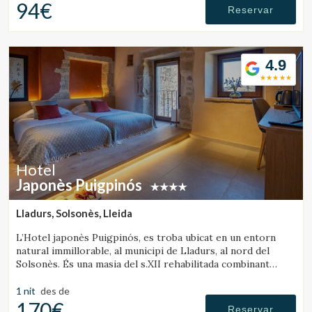
94€
Reservar
Verificar localitzador
4.9
Hotel
Japonès Puigpinós
Lladurs, Solsonès, Lleida
L’Hotel japonès Puigpinós, es troba ubicat en un entorn
natural immillorable, al municipi de Lladurs, al nord del
Solsonès. És una masia del s.XII rehabilitada combinant
l’estructura històrica de la masia, amb el disseny i
l’ambientació minimalista i elegant de l’estil japonès.
1 nit
des de
170€
Reservar