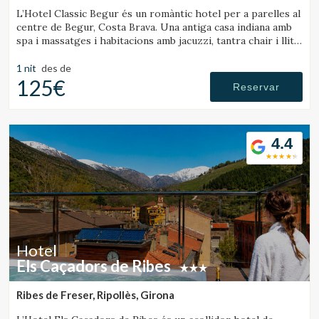
L’Hotel Classic Begur és un romàntic hotel per a parelles al
centre de Begur, Costa Brava. Una antiga casa indiana amb
spa i massatges i habitacions amb jacuzzi, tantra chair i llit
amb moviments.
1 nit
des de
125€
Reservar
4.4
Hotel
Els Caçadors de Ribes
Ribes de Freser, Ripollès, Girona