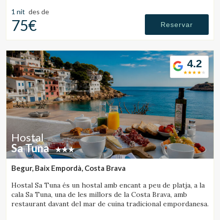
fantàstic hotel de muntanya.
1 nit
des de
75€
Reservar
4.2
Hostal
Sa Tuna
Begur, Baix Empordà, Costa Brava
Hostal Sa Tuna és un hostal amb encant a peu de platja, a la
cala Sa Tuna, una de les millors de la Costa Brava, amb
restaurant davant del mar de cuina tradicional empordanesa.