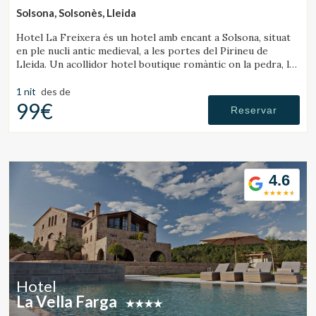
Solsona, Solsonès, Lleida
Hotel La Freixera és un hotel amb encant a Solsona, situat
en ple nucli antic medieval, a les portes del Pirineu de
Lleida. Un acollidor hotel boutique romàntic on la pedra, la
fusta i la història creen una atmosfera única, amb
habitacions que disposen de banyera o llar de foc.
1 nit
des de
99€
Reservar
4.6
Hotel
La Vella Farga