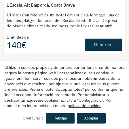
L'Escala, Alt Empordà, Costa Brava
L’Hotel Can Miquel és un hotel davant Cala Montgó, una de
les més platges famoses de l’Escala, Costa Brava. Disposa
de piscina climatitzada, wellness, tenis i restaurant amb
vistes al mar.
1 nit
des de
140€
Reservar
4.5
Utilitzem cookies pròpies y de tercers per fer funcionar de manera
segura la nostra pàgina web i personalitzar el seu contingut.
Igualment, fem servir cookies per mesurar i obtenir dades de la
navegació que realitza i per ajustar la publicitat als seus gustos i
preferències. Premi el botó "Acceptar totes" per confirmar que ha
llegit i acceptat l'informació presentada. Per administrar o
deshabilitar aquestes cookies faci clic a "Configuració". Pot
obtenir més informació a la nostra
política de cookies
.
Hotel
Calitxó
Configuració
Rebutjar
Acceptar
Molló, Ripollès, Girona