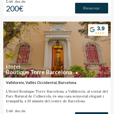
1 nit
des de
200€
Reservar
3.9
Hotel
Boutique Torre Barcelona
Valldoreix, Vallès Occidental, Barcelona
L’Hotel Boutique Torre Barcelona, a Valldoreix, al costat del
Parc Natural de Collserola, és una casa senyorial elegant i
Gestionar la meva reserva
tranquil·la, a 10 minuts del centre de Barcelona.
1 nit
des de