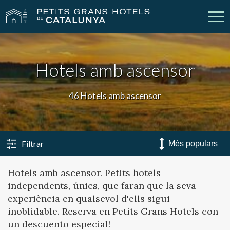
Els Nostres Hotels
Escapades
Hotels amb ascensor
Casaments
Empreses
46 Hotels amb ascensor
Xecs Regal
Descobreix Catalunya
Contacte
La meva reserva
Filtrar
Hotels amb ascensor. Petits hotels
independents, únics, que faran que la seva
vpn_key
person
Inicia sessió
Crear compte
experiència en qualsevol d'ells sigui
inoblidable. Reserva en Petits Grans Hotels con
un descuento especial!