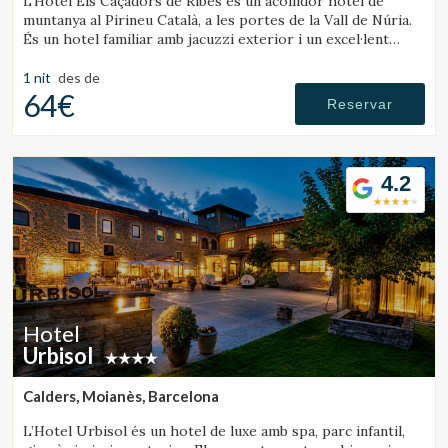
L’Hotel Els Caçadors de Ribes és un acollidor hotel de
muntanya al Pirineu Català, a les portes de la Vall de Núria.
És un hotel familiar amb jacuzzi exterior i un excel·lent
restaurant.
1 nit
des de
64€
Reservar
4.2
Hotel
Urbisol
Calders, Moianès, Barcelona
L’Hotel Urbisol és un hotel de luxe amb spa, parc infantil,