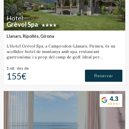
Hotel
Grèvol Spa
Llanars, Ripollès, Girona
L’Hotel Grèvol Spa, a Camprodon-Llanars, Pirineu, és un
acollidor hotel de muntanya amb spa, restaurant
gastronòmic i a prop del camp de golf. Ideal per
desconnectar en parella o en família.
1 nit
des de
155€
Reservar
4.3