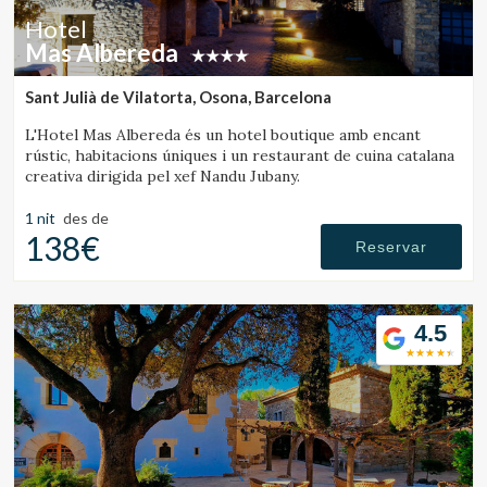
Hotel
Mas Albereda
Sant Julià de Vilatorta, Osona, Barcelona
L'Hotel Mas Albereda és un hotel boutique amb encant
rústic, habitacions úniques i un restaurant de cuina catalana
creativa dirigida pel xef Nandu Jubany.
1 nit
des de
138€
Reservar
4.5