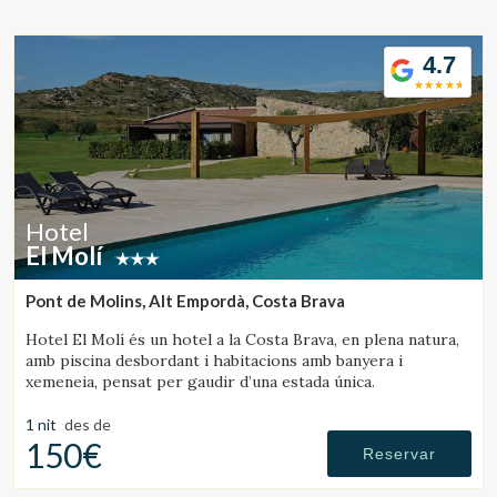
Ubicació/nom de l'hotel
4.7
CA
ES
EN
FR
Hotel
El Molí
Pont de Molins, Alt Empordà, Costa Brava
Hotel El Molí és un hotel a la Costa Brava, en plena natura,
amb piscina desbordant i habitacions amb banyera i
xemeneia, pensat per gaudir d’una estada única.
1 nit
des de
150€
Reservar