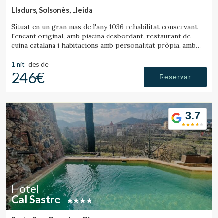
Lladurs, Solsonès, Lleida
Situat en un gran mas de l'any 1036 rehabilitat conservant
l'encant original, amb piscina desbordant, restaurant de
cuina catalana i habitacions amb personalitat pròpia, amb
tot el confort d'un hotel de luxe.
1 nit
des de
246€
Reservar
3.7
Hotel
Cal Sastre