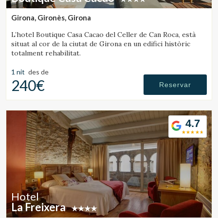
informació sobre les preferències i les eleccions personals
de l'usuari a través de l'observació continuada dels seus
Girona, Gironès, Girona
hàbits de navegació. Gràcies a elles, podem conèixer els
hàbits de navegació al lloc web i mostrar publicitat
L’hotel Boutique Casa Cacao del Celler de Can Roca, està
relacionada amb el perfil de navegació de l'usuari.
situat al cor de la ciutat de Girona en un edifici històric
totalment rehabilitat.
1 nit
des de
240€
Reservar
4.7
Hotel
La Freixera