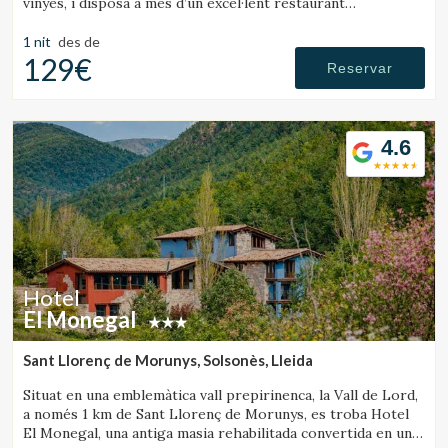
vinyes, i disposa a més d’un excel·lent restaurant
gastronòmic de cuina local.
1 nit
des de
129€
Reservar
4.6
Hotel
El Monegal
Sant Llorenç de Morunys, Solsonès, Lleida
Situat en una emblemàtica vall prepirinenca, la Vall de Lord,
a només 1 km de Sant Llorenç de Morunys, es troba Hotel
El Monegal, una antiga masia rehabilitada convertida en un