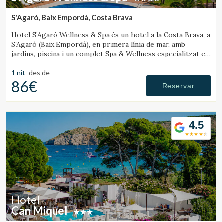
S'Agaró, Baix Empordà, Costa Brava
Hotel S’Agaró Wellness & Spa és un hotel a la Costa Brava, a
S’Agaró (Baix Empordà), en primera línia de mar, amb
jardins, piscina i un complet Spa & Wellness especialitzat en
benestar.
Guardar configuració
Acceptar totes
1 nit
des de
86€
Reservar
4.5
Hotel
Can Miquel