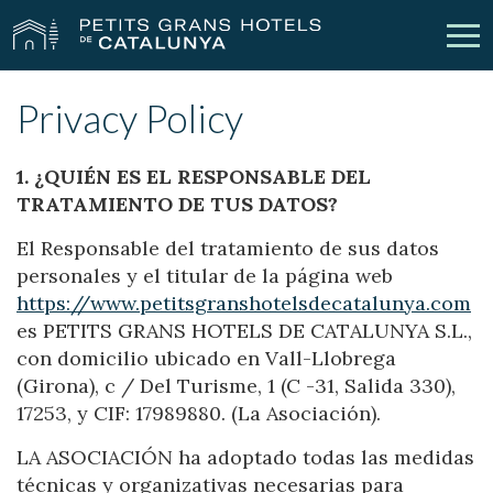
Privacy Policy
Our Hotels
Getaways
1. ¿QUIÉN ES EL RESPONSABLE DEL
Weddings
Meetings
TRATAMIENTO DE TUS DATOS?
Gift Voucher
Discover Catalonia
El Responsable del tratamiento de sus datos
personales y el titular de la página web
Contact
My reservation
https://www.petitsgranshotelsdecatalunya.com
es PETITS GRANS HOTELS DE CATALUNYA S.L.,
con domicilio ubicado en Vall-Llobrega
(Girona), c / Del Turisme, 1 (C -31, Salida 330),
vpn_key
person
Sign in
Sign up
17253, y CIF: 17989880. (La Asociación).
LA ASOCIACIÓN ha adoptado todas las medidas
técnicas y organizativas necesarias para