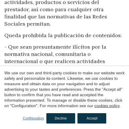
actividades, productos o servicios del
prestador, así como para cualquier otra
finalidad que las normativas de las Redes
Sociales permitan.
Queda prohibida la publicación de contenidos:
- Que sean presuntamente ilícitos por la
normativa nacional, comunitaria o
internacional o que realicen actividades
presuntamente ilícitas o contravengan los
We use our own and third-party cookies to make our website work
principios de la buena fe.
safely and personalize its content. Likewise, we use cookies to
measure and obtain data on your navigation and to adjust
- Que atenten contra los derechos
advertising to your tastes and preferences. Press the "Accept all"
fundamentales de las personas, falten a la
button to confirm that you have read and accepted the
information presented. To manage or disable these cookies, click
cortesía en la red, molesten o puedan generar
on "Configuration". For more information see our
cookies policy
.
opiniones negativas en nuestros usuarios o
terceros y en general cualesquiera sean los
Configuration
Decline
Accept
contenidos que LA ASOCIACIÓN considere