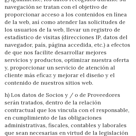
continuous observation of their browsing habits. Thanks to
navegación se tratan con el objetivo de
them, we can know the browsing habits on the website and
display advertising related to the user's browsing profile.
proporcionar acceso a los contenidos en línea
de la web, así como atender las solicitudes de
los usuarios de la web, llevar un registro de
estadístico de visitas (direcciones IP, datos del
navegador, país, página accedida, etc.) a efectos
de que nos facilite desarrollar mejores
servicios y productos, optimizar nuestra oferta
y, proporcionar un servicio de atención al
cliente más eficaz y mejorar el diseño y el
contenido de nuestros sitios web.
h) Los datos de Socios y / o de Proveedores
serán tratados, dentro de la relación
contractual que los vincula con el responsable,
en cumplimiento de las obligaciones
administrativas, fiscales, contables y laborales
que sean necesarias en virtud de la legislación