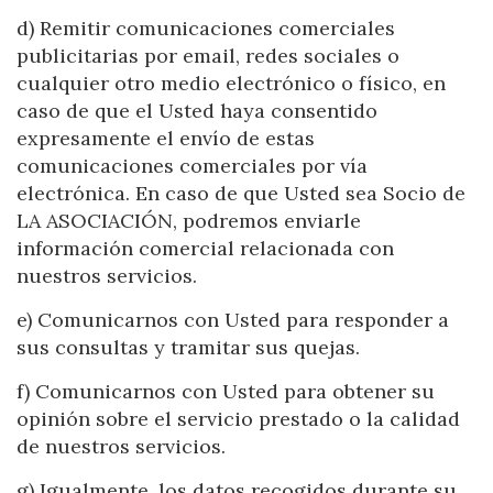
Technical and functional
Always active
d) Remitir comunicaciones comerciales
This website uses its own Cookies to collect information in
publicitarias por email, redes sociales o
order to improve our services. If you continue browsing,
you accept their installation. The user has the possibility of
cualquier otro medio electrónico o físico, en
configuring his browser, being able, if he so wishes, to
prevent them from being installed on his hard drive,
caso de que el Usted haya consentido
although he must bear in mind that such action may cause
expresamente el envío de estas
difficulties in navigating the website.
comunicaciones comerciales por vía
electrónica. En caso de que Usted sea Socio de
Analytics and personalization
LA ASOCIACIÓN, podremos enviarle
They allow the monitoring and analysis of the behavior of
información comercial relacionada con
the users of this website. The information collected
through this type of cookies is used to measure the activity
nuestros servicios.
of the web for the elaboration of user navigation profiles in
order to introduce improvements based on the analysis of
e) Comunicarnos con Usted para responder a
the usage data made by the users of the service. They
allow us to save the user's preference information to
sus consultas y tramitar sus quejas.
improve the quality of our services and to offer a better
experience through recommended products.
f) Comunicarnos con Usted para obtener su
opinión sobre el servicio prestado o la calidad
Marketing and advertising
de nuestros servicios.
These cookies are used to store information about the
g) Igualmente, los datos recogidos durante su
preferences and personal choices of the user through the