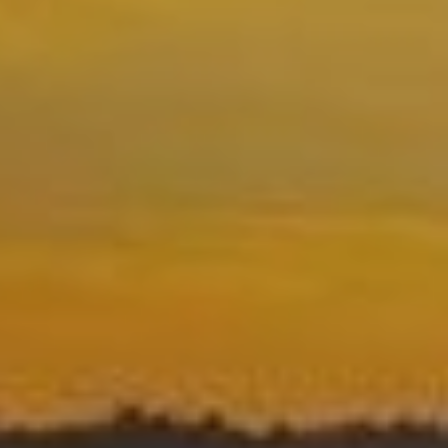
Ubicación/nombre del hotel
CA
ES
EN
FR