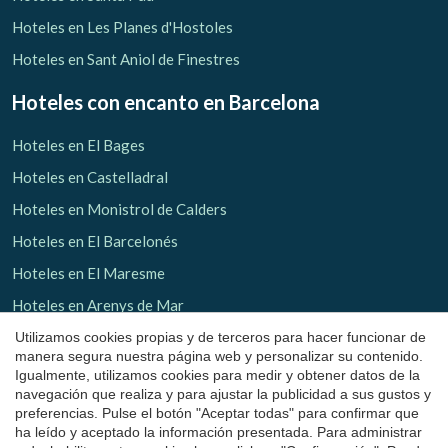
Hoteles en Les Planes d'Hostoles
Hoteles en Sant Aniol de Finestres
Hoteles con encanto
en Barcelona
Hoteles en El Bages
Hoteles en Castelladral
Hoteles en Monistrol de Calders
Guardar configuración
Aceptar todas
Hoteles en El Barcelonés
Hoteles en El Maresme
Hoteles en Arenys de Mar
Hoteles en Osona
Utilizamos cookies propias y de terceros para hacer funcionar de
manera segura nuestra página web y personalizar su contenido.
Hoteles en Sant Julià de Vilatorta
Igualmente, utilizamos cookies para medir y obtener datos de la
navegación que realiza y para ajustar la publicidad a sus gustos y
Hoteles en El Vallés Occidental
preferencias. Pulse el botón "Aceptar todas" para confirmar que
ha leído y aceptado la información presentada. Para administrar
Hoteles en Valldoreix