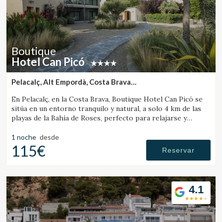
Boutique
Hotel Can Picó
Pelacalç, Alt Empordà, Costa Brava
(7.0320975220119km de L'Escala)
Modificar cookies
En Pelacalç, en la Costa Brava, Boutique Hotel Can Picó se
sitúa en un entorno tranquilo y natural, a solo 4 km de las
playas de la Bahía de Roses, perfecto para relajarse y
Técnicas y funcionales
Siempre activas
desconectar.
1 noche
desde
Este sitio web utiliza Cookies propias para recopilar
115€
información con la finalidad de mejorar nuestros servicios.
Reservar
Si continua navegando, supone la aceptación de la
instalación de las mismas. El usuario tiene la posibilidad
de configurar su navegador pudiendo, si así lo desea,
impedir que sean instaladas en su disco duro, aunque
4.1
deberá tener en cuenta que dicha acción podrá ocasionar
dificultades de navegación de la página web.
Analíticas y personalización