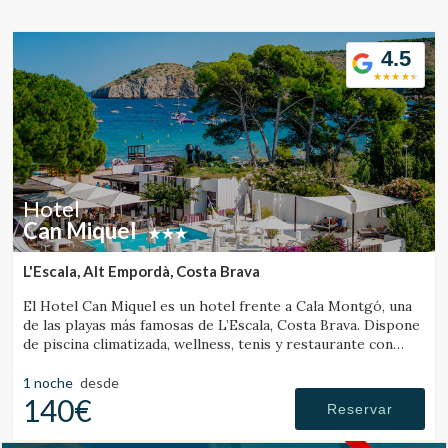
Ubicación/nombre del hotel
4.5
CA
ES
EN
FR
Hotel
Can Miquel
L'Escala, Alt Empordà, Costa Brava
El Hotel Can Miquel es un hotel frente a Cala Montgó, una
de las playas más famosas de L’Escala, Costa Brava. Dispone
de piscina climatizada, wellness, tenis y restaurante con
vistas al mar.
1 noche
desde
140€
Reservar