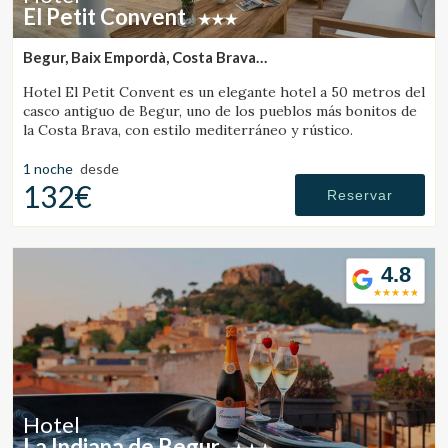
El Petit Convent
Begur, Baix Empordà, Costa Brava
(18.368101104032km de L'Escala)
Hotel El Petit Convent es un elegante hotel a 50 metros del
casco antiguo de Begur, uno de los pueblos más bonitos de
la Costa Brava, con estilo mediterráneo y rústico.
1 noche
desde
132€
Reservar
4.8
Hotel
La Indiana de Begur