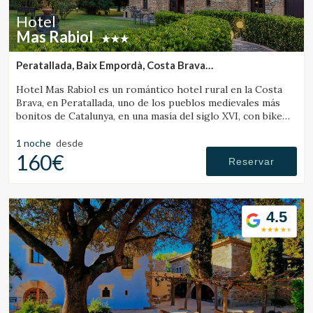
Hotel
Mas Rabiol
Peratallada, Baix Empordà, Costa Brava
(17.901001789894km de L'Escala)
Hotel Mas Rabiol es un romántico hotel rural en la Costa
Brava, en Peratallada, uno de los pueblos medievales más
bonitos de Catalunya, en una masía del siglo XVI, con bike
room, amplios jardines y piscina.
1 noche
desde
160€
Reservar
4.5