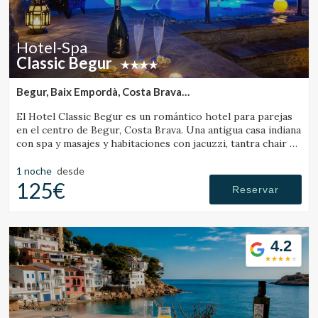
Hotel-Spa
Classic Begur
Begur, Baix Empordà, Costa Brava
(18.439215307634km de L'Escala)
El Hotel Classic Begur es un romántico hotel para parejas
en el centro de Begur, Costa Brava. Una antigua casa indiana
con spa y masajes y habitaciones con jacuzzi, tantra chair y
cama con movimientos.
1 noche
desde
125€
Reservar
4.2