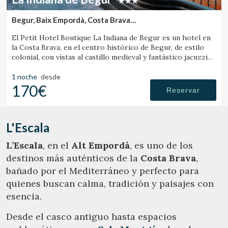
Begur, Baix Empordà, Costa Brava
(18.462423034781km de L'Escala)
El Petit Hotel Boutique La Indiana de Begur es un hotel en
la Costa Brava, en el centro histórico de Begur, de estilo
colonial, con vistas al castillo medieval y fantástico jacuzzi
exterior.
1 noche
desde
170€
Reservar
L'Escala
L’Escala
, en el
Alt Empordà
, es uno de los
destinos más auténticos de la
Costa Brava
,
bañado por el Mediterráneo y perfecto para
quienes buscan calma, tradición y paisajes con
esencia.
Desde el casco antiguo hasta espacios