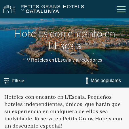
Hoteles con encanto en
Nuestros Hoteles
Escapadas
L'Escala
Bodas
Empresas
9 Hoteles en L'Escala y alrededores
Cheques Regalo
Descubre Catalunya
Contacto
Mi reserva
Filtrar
Hoteles con encanto en L'Escala. Pequeños
hoteles independientes, únicos, que harán que
vpn_key
person
Iniciar sesión
Crear cuenta
su experiencia en cualquiera de ellos sea
inolvidable. Reserva en Petits Grans Hotels con
un descuento especial!