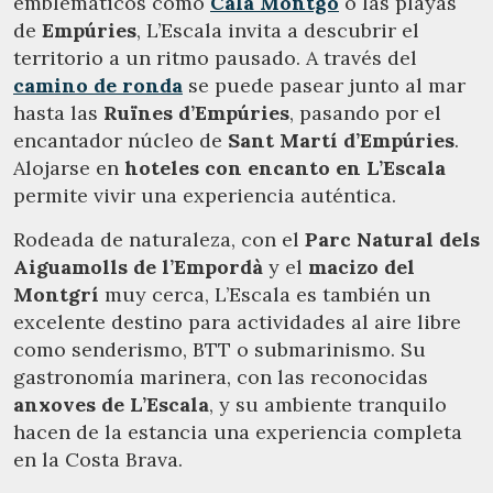
emblemáticos como
Cala Montgó
o las playas
de
Empúries
, L’Escala invita a descubrir el
Gestionar mi reserva
territorio a un ritmo pausado. A través del
camino de ronda
se puede pasear junto al mar
hasta las
Ruïnes d’Empúries
, pasando por el
encantador núcleo de
Sant Martí d’Empúries
.
Verificar localizador
Alojarse en
hoteles con encanto en L’Escala
permite vivir una experiencia auténtica.
Rodeada de naturaleza, con el
Parc Natural dels
Aiguamolls de l’Empordà
y el
macizo del
Montgrí
muy cerca, L’Escala es también un
excelente destino para actividades al aire libre
como senderismo, BTT o submarinismo. Su
gastronomía marinera, con las reconocidas
anxoves de L’Escala
, y su ambiente tranquilo
hacen de la estancia una experiencia completa
en la Costa Brava.