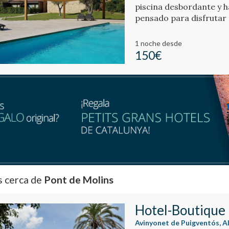
piscina desbordante y h
pensado para disfrutar 
1 noche
desde
150€
s cerca de
Pont de Molins
Hotel-Boutique
Avinyonet de Puigventós, A