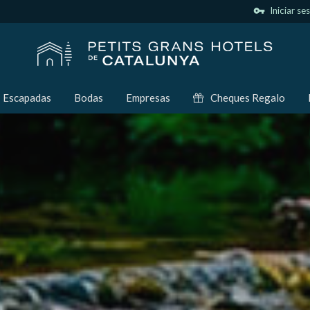
vpn_key
Iniciar se
Escapadas
Bodas
Empresas
Cheques Regalo