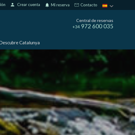
sión
person
Crear cuenta
notifications
Mi reserva
Contacto
Central de reservas
972 600 035
+34
Descubre Catalunya