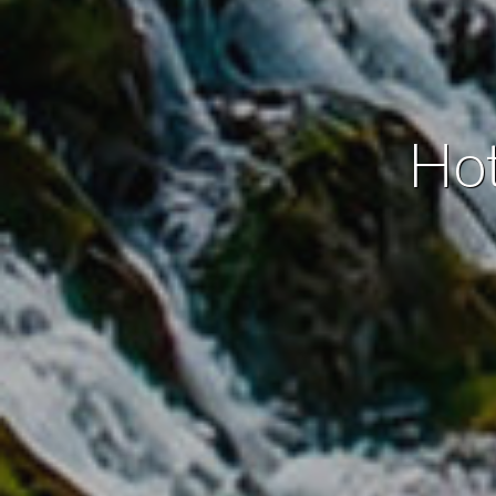
Analít
Permite
sitio we
medició
los usua
Hot
que hac
del usu
experie
Market
Estas c
eleccio
hábitos
en el si
usuario