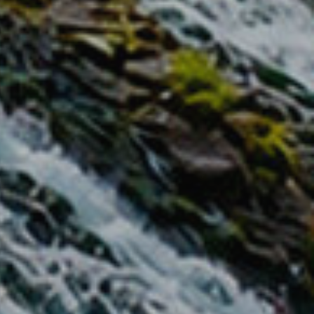
activas
d de
egador
ue
egación