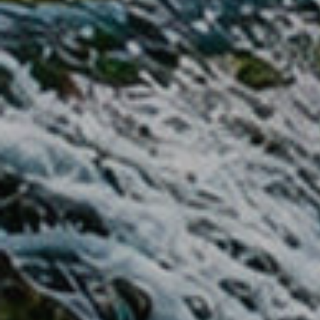
Modif
Técnic
Este sit
mejorar
instala
pudiend
deberá 
de la p