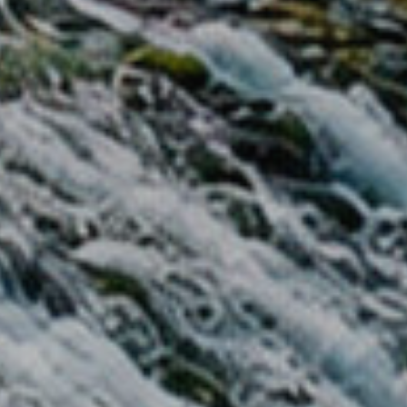
icar cookies
as y funcionales
Siempre 
io web utiliza Cookies propias para recopilar información con la finalida
 nuestros servicios. Si continua navegando, supone la aceptación de la
ción de las mismas. El usuario tiene la posibilidad de configurar su nav
o, si así lo desea, impedir que sean instaladas en su disco duro, aunq
tener en cuenta que dicha acción podrá ocasionar dificultades de nav
ágina web.