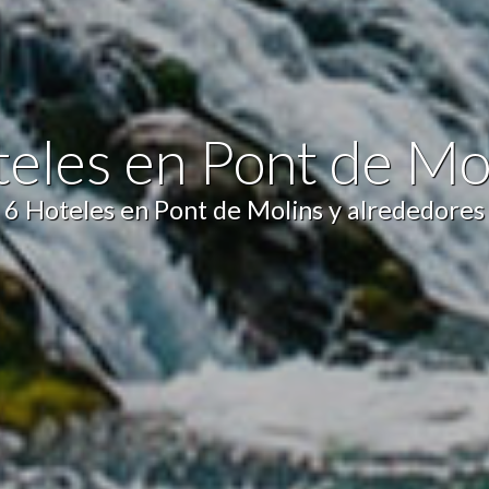
icas y personalización
n realizar el seguimiento y análisis del comportamiento de los usuarios
b. La información recogida mediante este tipo de cookies se utiliza en l
n de la actividad de la web para la elaboración de perfiles de navegac
rios con el fin de introducir mejoras en función del análisis de los dato
eles en Pont de Mo
en los usuarios del servicio. Permiten guardar la información de prefe
ario para mejorar la calidad de nuestros servicios y para ofrecer una m
ncia a través de productos recomendados.
6 Hoteles en Pont de Molins y alrededores
ing y publicidad
ookies son utilizadas para almacenar información sobre las preferencia
nes personales del usuario a través de la observación continuada de s
 de navegación. Gracias a ellas, podemos conocer los hábitos de nave
tio web y mostrar publicidad relacionada con el perfil de navegación del
.
Guardar configuración
Aceptar todas