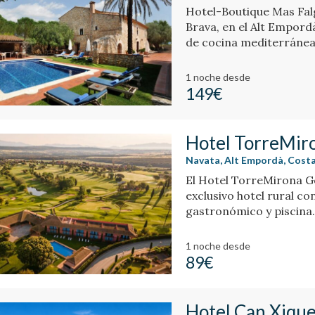
Hotel-Boutique Mas Falg
Brava, en el Alt Empord
de cocina mediterránea
1 noche
desde
149€
Hotel TorreMiro
Navata, Alt Empordà, Costa
El Hotel TorreMirona Go
exclusivo hotel rural co
gastronómico y piscina. 
1 noche
desde
89€
Hotel Can Xique