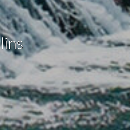
 de este
a
ión de
s de uso
lins
rencia
ejor
s y
us
gación