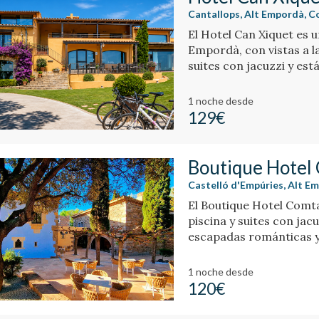
Cantallops, Alt Empordà, C
El Hotel Can Xiquet es u
Empordà, con vistas a la
suites con jacuzzi y est
1 noche
desde
129€
Boutique Hotel
Castelló d'Empúries, Alt E
El Boutique Hotel Comta
piscina y suites con jac
escapadas románticas y 
1 noche
desde
120€