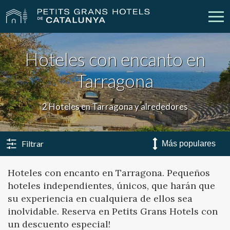
Hoteles con encanto en
Nuestros Hoteles
Escapadas
Tarragona
Bodas
Empresas
2 Hoteles en Tarragona y alrededores
Cheques Regalo
Descubre Catalunya
Contacto
Mi reserva
Filtrar
Hoteles con encanto en Tarragona. Pequeños
hoteles independientes, únicos, que harán que
vpn_key
person
Iniciar sesión
Crear cuenta
su experiencia en cualquiera de ellos sea
inolvidable. Reserva en Petits Grans Hotels con
un descuento especial!