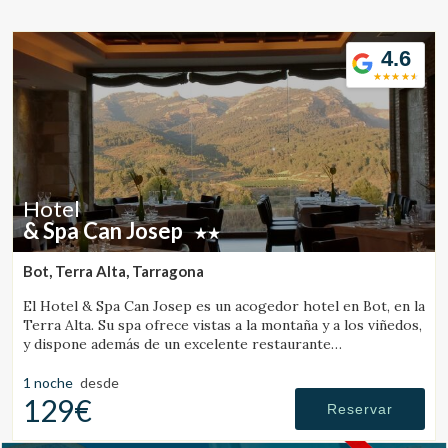
Ubicación/nombre del hotel
4.6
CA
ES
EN
FR
Hotel
& Spa Can Josep
Bot, Terra Alta, Tarragona
El Hotel & Spa Can Josep es un acogedor hotel en Bot, en la
Terra Alta. Su spa ofrece vistas a la montaña y a los viñedos,
y dispone además de un excelente restaurante
gastronómico de cocina local.
1 noche
desde
129€
Reservar