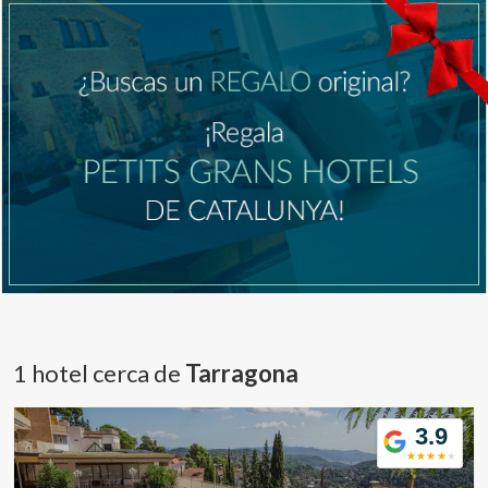
Modificar cookies
Técnicas y funcionales
Siempre activas
Este sitio web utiliza Cookies propias para recopilar
información con la finalidad de mejorar nuestros servicios.
Si continua navegando, supone la aceptación de la
instalación de las mismas. El usuario tiene la posibilidad
de configurar su navegador pudiendo, si así lo desea,
impedir que sean instaladas en su disco duro, aunque
deberá tener en cuenta que dicha acción podrá ocasionar
dificultades de navegación de la página web.
Analíticas y personalización
1 hotel cerca de
Tarragona
Permiten realizar el seguimiento y análisis del
comportamiento de los usuarios de este sitio web. La
3.9
información recogida mediante este tipo de cookies se
utiliza en la medición de la actividad de la web para la
elaboración de perfiles de navegación de los usuarios con