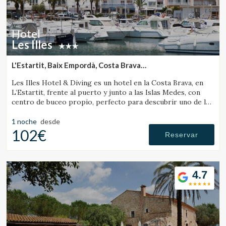
Hotel
Les Illes
L'Estartit, Baix Empordà, Costa Brava
(14.866361829244km de Pelacalç)
Les Illes Hotel & Diving es un hotel en la Costa Brava, en
L’Estartit, frente al puerto y junto a las Islas Medes, con
centro de buceo propio, perfecto para descubrir uno de los
mejores destinos de submarinismo.
1 noche
desde
102€
Reservar
4.7