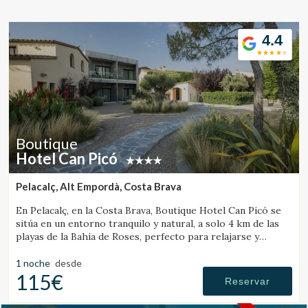
Ubicación/nombre del hotel
4.4
CA
ES
EN
FR
Boutique
Hotel Can Picó
Pelacalç, Alt Empordà, Costa Brava
En Pelacalç, en la Costa Brava, Boutique Hotel Can Picó se
sitúa en un entorno tranquilo y natural, a solo 4 km de las
playas de la Bahía de Roses, perfecto para relajarse y
desconectar.
1 noche
desde
115€
Reservar