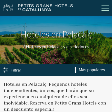
Nuestros Hoteles
Escapadas
Hoteles en Pelacalç
Bodas
Empresas
7 Hoteles en Pelacalç y alrededores
Cheques Regalo
Descubre Catalunya
Contacto
Mi reserva
Filtrar
Hoteles en Pelacalç. Pequeños hoteles
independientes, únicos, que harán que su
vpn_key
person
Iniciar sesión
Crear cuenta
experiencia en cualquiera de ellos sea
inolvidable. Reserva en Petits Grans Hotels con
un descuento especial!