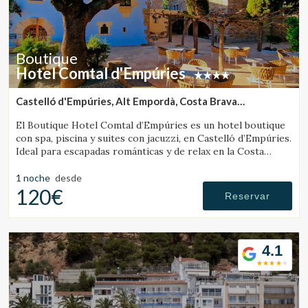
guardar la información de preferencia del usuario para
mejorar la calidad de nuestros servicios y para ofrecer una
mejor experiencia a través de productos recomendados.
Boutique
Marketing y publicidad
Hotel Comtal d'Empúries
Estas cookies son utilizadas para almacenar información
sobre las preferencias y elecciones personales del usuario
Castelló d'Empúries, Alt Empordà, Costa Brava
a través de la observación continuada de sus hábitos de
(12.770489112987km de Pelacalç)
navegación. Gracias a ellas, podemos conocer los hábitos
El Boutique Hotel Comtal d’Empúries es un hotel boutique
de navegación en el sitio web y mostrar publicidad
con spa, piscina y suites con jacuzzi, en Castelló d’Empúries.
relacionada con el perfil de navegación del usuario.
Ideal para escapadas románticas y de relax en la Costa
Brava.
1 noche
desde
120€
Reservar
4.1