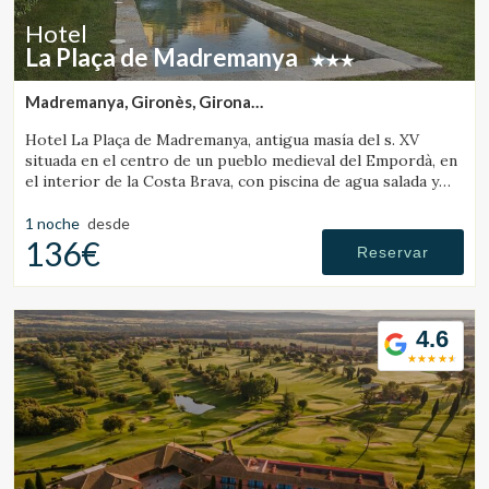
Hotel
La Plaça de Madremanya
Madremanya, Gironès, Girona
(19.669846810292km de Pelacalç)
Hotel La Plaça de Madremanya, antigua masía del s. XV
situada en el centro de un pueblo medieval del Empordà, en
el interior de la Costa Brava, con piscina de agua salada y
habitaciones con chimenea.
1 noche
desde
136€
Reservar
4.6