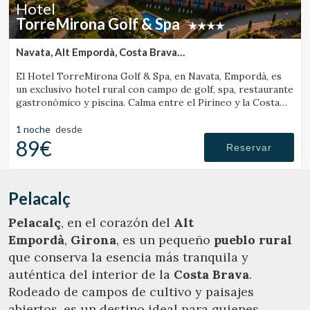
Hotel
TorreMirona Golf & Spa
Navata, Alt Empordà, Costa Brava
(19.725844202152km de Pelacalç)
El Hotel TorreMirona Golf & Spa, en Navata, Empordà, es
un exclusivo hotel rural con campo de golf, spa, restaurante
gastronómico y piscina. Calma entre el Pirineo y la Costa
Brava.
1 noche
desde
89€
Reservar
Pelacalç
Pelacalç
, en el corazón del
Alt
Empordà
,
Girona
, es un pequeño
pueblo rural
que conserva la esencia más tranquila y
auténtica del interior de la
Costa Brava
.
Rodeado de campos de cultivo y paisajes
abiertos, es un destino ideal para quienes