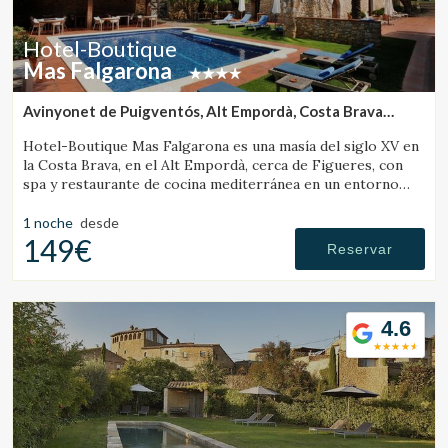
Hotel-Boutique
Mas Falgarona
Avinyonet de Puigventós, Alt Empordà, Costa Brava
(18.271261033246km de Pelacalç)
Hotel-Boutique Mas Falgarona es una masía del siglo XV en
la Costa Brava, en el Alt Empordà, cerca de Figueres, con
spa y restaurante de cocina mediterránea en un entorno
tranquilo.
1 noche
desde
149€
Reservar
4.6