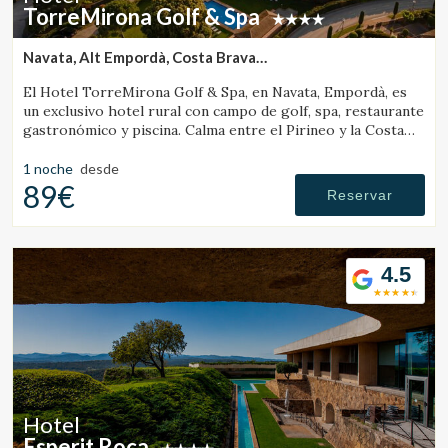
TorreMirona Golf & Spa
Navata, Alt Empordà, Costa Brava
(26.289061233192km de Santa Pau)
El Hotel TorreMirona Golf & Spa, en Navata, Empordà, es
un exclusivo hotel rural con campo de golf, spa, restaurante
gastronómico y piscina. Calma entre el Pirineo y la Costa
Brava.
1 noche
desde
89€
Reservar
4.5
Hotel
Esperit Roca