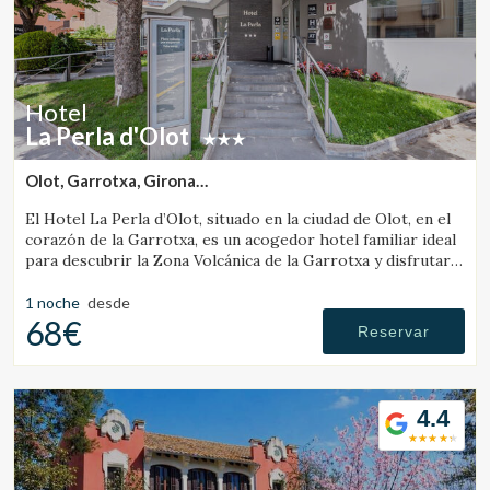
Hotel
La Perla d'Olot
Olot, Garrotxa, Girona
(7.1786776911423km de Santa Pau)
El Hotel La Perla d’Olot, situado en la ciudad de Olot, en el
corazón de la Garrotxa, es un acogedor hotel familiar ideal
para descubrir la Zona Volcánica de la Garrotxa y disfrutar
del entorno rural de la comarca.
1 noche
desde
68€
Reservar
4.4