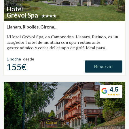
Hotel
Grèvol Spa
Llanars, Ripollès, Girona
(25.562344869091km de Santa Pau)
L’Hotel Grèvol Spa, en Camprodon-Llanars, Pirineo, es un
acogedor hotel de montaña con spa, restaurante
gastronómico y cerca del campo de golf. Ideal para
desconectar en pareja o en familia.
1 noche
desde
155€
Reservar
4.5