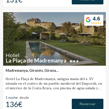
4.6
Hotel
La Plaça de Madremanya
Madremanya, Gironès, Girona
(37.303586204688km de Santa Pau)
Hotel La Plaça de Madremanya, antigua masía del s. XV
situada en el centro de un pueblo medieval del Empordà, en
el interior de la Costa Brava, con piscina de agua salada y
habitaciones con chimenea.
1 noche
desde
136€
Reservar