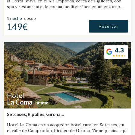
la Costa Brava, en el Alt Empordà, cerca de Figueres, con
spa y restaurante de cocina mediterránea en un entorno
tranquilo.
1 noche
desde
149€
Reservar
4.3
Hotel
La Coma
Setcases, Ripollès, Girona
Gestionar mi reserva
(32.435793272644km de Santa Pau)
Hotel La Coma es un acogedor hotel rural en Setcases, en
el valle de Camprodon, Pirineo de Girona. Tiene piscina, spa