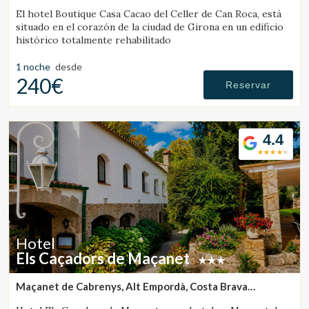
(28.913041136788km de Santa Pau)
El hotel Boutique Casa Cacao del Celler de Can Roca, está
situado en el corazón de la ciudad de Girona en un edificio
histórico totalmente rehabilitado
1 noche
desde
240€
Reservar
4.4
Hotel
Els Caçadors de Maçanet
Maçanet de Cabrenys, Alt Empordà, Costa Brava
(30.004046492756km de Santa Pau)