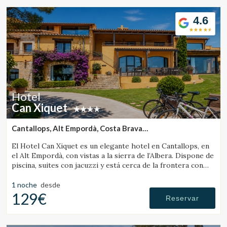
masaje y yoga, alquiler de bicicletas y todo lo necesario para
los ciclistas.
4.6
Hotel
Can Xiquet
Cantallops, Alt Empordà, Costa Brava
(41.592081481989km de Santa Pau)
El Hotel Can Xiquet es un elegante hotel en Cantallops, en
el Alt Empordà, con vistas a la sierra de l’Albera. Dispone de
piscina, suites con jacuzzi y está cerca de la frontera con
Francia.
1 noche
desde
129€
Reservar