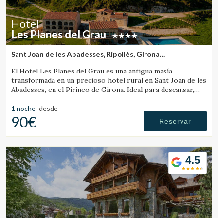
Estas cookies son utilizadas para almacenar información
sobre las preferencias y elecciones personales del usuario
Hotel
a través de la observación continuada de sus hábitos de
navegación. Gracias a ellas, podemos conocer los hábitos
Les Planes del Grau
de navegación en el sitio web y mostrar publicidad
relacionada con el perfil de navegación del usuario.
Sant Joan de les Abadesses, Ripollès, Girona
(22.242398995217km de Santa Pau)
El Hotel Les Planes del Grau es una antigua masía
transformada en un precioso hotel rural en Sant Joan de les
Abadesses, en el Pirineo de Girona. Ideal para descansar,
pasear y hacer excursiones a caballo.
1 noche
desde
90€
Reservar
4.5