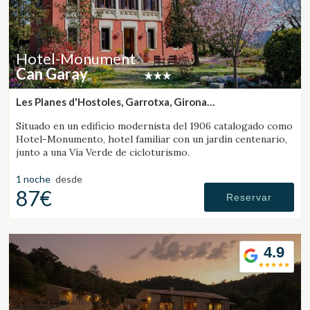
Hotel-Monument
Can Garay
Les Planes d'Hostoles, Garrotxa, Girona
(11.282411373625km de Santa Pau)
Situado en un edificio modernista del 1906 catalogado como
Hotel-Monumento, hotel familiar con un jardín centenario,
junto a una Vía Verde de cicloturismo.
1 noche
desde
87€
Reservar
4.9
Modificar cookies