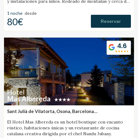
y instalaciones para niños. Rodeado de montañas y cerca de
una estación de esquí.
1 noche
desde
Verificar localizador
80€
Reservar
4.6
Hotel
Mas Albereda
Sant Julià de Vilatorta, Osona, Barcelona
(32.147503307145km de Santa Pau)
El Hotel Mas Albereda es un hotel boutique con encanto
rústico, habitaciones únicas y un restaurante de cocina
catalana creativa dirigida por el chef Nandu Jubany.