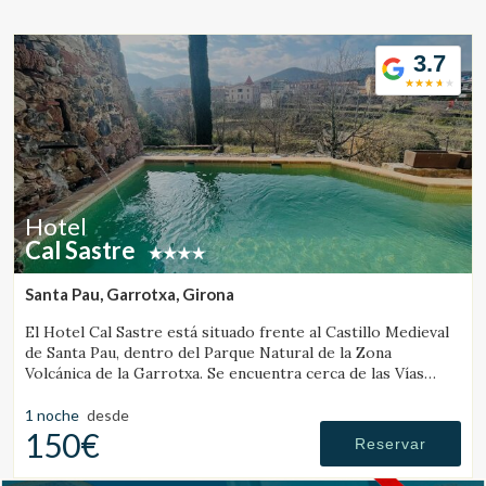
Ubicación/nombre del hotel
3.7
CA
ES
EN
FR
Hotel
Cal Sastre
Santa Pau, Garrotxa, Girona
El Hotel Cal Sastre está situado frente al Castillo Medieval
de Santa Pau, dentro del Parque Natural de la Zona
Volcánica de la Garrotxa. Se encuentra cerca de las Vías
Verdes y de diversos gorgs.
1 noche
desde
150€
Reservar