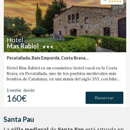
Hotel
Mas Rabiol
Peratallada, Baix Empordà, Costa Brava
(47.830672278615km de Santa Pau)
Hotel Mas Rabiol es un romántico hotel rural en la Costa
Brava, en Peratallada, uno de los pueblos medievales más
bonitos de Catalunya, en una masía del siglo XVI, con bike
room, amplios jardines y piscina.
1 noche
desde
160€
Reservar
Santa Pau
La
villa medieval
de
Santa Pau
está situada en