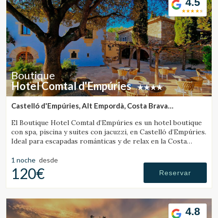
4.5
Boutique
Hotel Comtal d'Empúries
Castelló d'Empúries, Alt Empordà, Costa Brava
(43.624088465578km de Santa Pau)
El Boutique Hotel Comtal d’Empúries es un hotel boutique
con spa, piscina y suites con jacuzzi, en Castelló d’Empúries.
Ideal para escapadas románticas y de relax en la Costa
Brava.
1 noche
desde
120€
Reservar
4.8