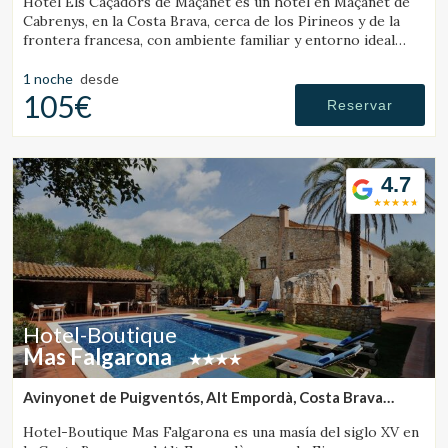
Hotel Els Caçadors de Maçanet es un hotel en Maçanet de
Cabrenys, en la Costa Brava, cerca de los Pirineos y de la
frontera francesa, con ambiente familiar y entorno ideal
para senderismo y excursiones.
1 noche
desde
105€
Reservar
4.7
Hotel-Boutique
Mas Falgarona
Avinyonet de Puigventós, Alt Empordà, Costa Brava
(30.611479800615km de Santa Pau)
Hotel-Boutique Mas Falgarona es una masía del siglo XV en