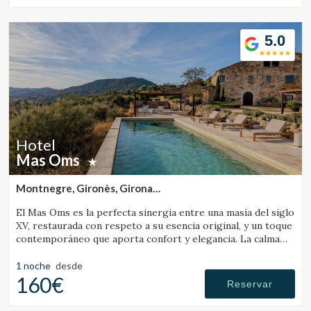
5.0
Hotel
Mas Oms
Montnegre, Gironès, Girona
(37.69126713941km de Santa Pau)
El Mas Oms es la perfecta sinergia entre una masía del siglo
XV, restaurada con respeto a su esencia original, y un toque
contemporáneo que aporta confort y elegancia. La calma
absoluta y las vistas espectaculares en pleno Parque Natural
de las Gavarres ofrecen un descanso total en conexión con
1 noche
desde
la naturaleza. El hotel cuenta con 6 habitaciones
160€
Reservar
cuidadosamente decoradas, una piscina climatizada,
restaurante, pista de petanca, zona chill-out, servicios de