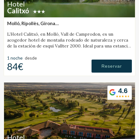
Hotel
Calitxó
Molló, Ripollès, Girona
(24.84214569265km de Santa Pau)
L’Hotel Calitxó, en Molló, Vall de Camprodon, es un
acogedor hotel de montaña rodeado de naturaleza y cerca
de la estación de esquí Vallter 2000. Ideal para una estancia
tranquila en el Pirineo de Girona.
1 noche
desde
84€
Reservar
4.6
Hotel