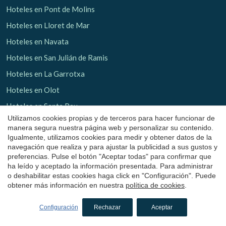
Hoteles en Pont de Molins
Hoteles en Lloret de Mar
Hoteles en Navata
Hoteles en San Julián de Ramis
Hoteles en La Garrotxa
Hoteles en Olot
Hoteles en Santa Pau
Utilizamos cookies propias y de terceros para hacer funcionar de
Hoteles en Les Planes d'Hostoles
manera segura nuestra página web y personalizar su contenido.
Igualmente, utilizamos cookies para medir y obtener datos de la
Hoteles en Sant Aniol de Finestres
navegación que realiza y para ajustar la publicidad a sus gustos y
preferencias. Pulse el botón "Aceptar todas" para confirmar que
Hoteles con encanto
en Barcelona
ha leído y aceptado la información presentada. Para administrar
o deshabilitar estas cookies haga click en "Configuración". Puede
Hoteles en El Bages
obtener más información en nuestra
política de cookies
.
Hoteles en Castelladral
Configuración
Rechazar
Aceptar
Hoteles en Monistrol de Calders