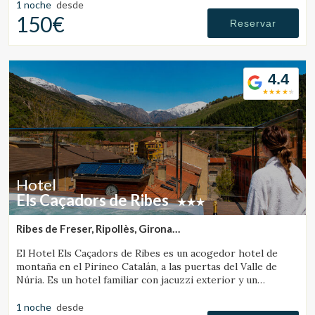
1 noche
desde
150€
Reservar
4.4
Hotel
Els Caçadors de Ribes
Ribes de Freser, Ripollès, Girona
(36.465479130392km de Santa Pau)
El Hotel Els Caçadors de Ribes es un acogedor hotel de
montaña en el Pirineo Catalán, a las puertas del Valle de
Núria. Es un hotel familiar con jacuzzi exterior y un
excelente restaurante.
1 noche
desde