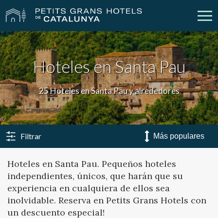
Nuestros Hoteles
Escapadas
Hoteles en Santa Pau
Bodas
Empresas
25 Hoteles en Santa Pau y alrededores
Cheques Regalo
Descubre Catalunya
Contacto
Mi reserva
Filtrar
Hoteles en Santa Pau. Pequeños hoteles
independientes, únicos, que harán que su
vpn_key
person
Iniciar sesión
Crear cuenta
experiencia en cualquiera de ellos sea
inolvidable. Reserva en Petits Grans Hotels con
un descuento especial!