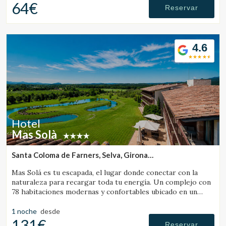
64€
Reservar
4.6
Hotel
Mas Solà
Santa Coloma de Farners, Selva, Girona
(35.641391845864km de Santa Pau)
Mas Solá es tu escapada, el lugar donde conectar con la
naturaleza para recargar toda tu energía. Un complejo con
78 habitaciones modernas y confortables ubicado en un
amplio entorno natural.
1 noche
desde
131€
Reservar