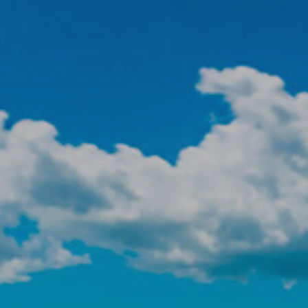
icar cookies
as y funcionales
Siempre 
io web utiliza Cookies propias para recopilar información con la finalida
 nuestros servicios. Si continua navegando, supone la aceptación de la
ción de las mismas. El usuario tiene la posibilidad de configurar su nav
o, si así lo desea, impedir que sean instaladas en su disco duro, aunq
tener en cuenta que dicha acción podrá ocasionar dificultades de nav
ágina web.