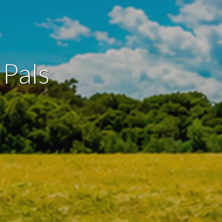
 de este
a
ión de
s de uso
 Pals
rencia
ejor
s y
us
gación