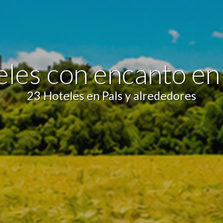
icas y personalización
n realizar el seguimiento y análisis del comportamiento de los usuarios
b. La información recogida mediante este tipo de cookies se utiliza en l
n de la actividad de la web para la elaboración de perfiles de navegac
rios con el fin de introducir mejoras en función del análisis de los dato
les con encanto en
en los usuarios del servicio. Permiten guardar la información de prefe
ario para mejorar la calidad de nuestros servicios y para ofrecer una m
ncia a través de productos recomendados.
23 Hoteles en Pals y alrededores
ing y publicidad
ookies son utilizadas para almacenar información sobre las preferencia
nes personales del usuario a través de la observación continuada de s
 de navegación. Gracias a ellas, podemos conocer los hábitos de nave
tio web y mostrar publicidad relacionada con el perfil de navegación del
.
Guardar configuración
Aceptar todas