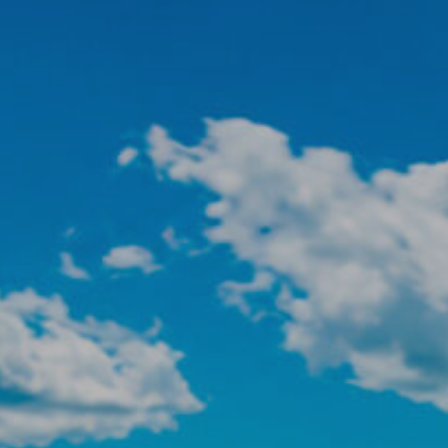
Modif
Técnic
Este sit
mejorar
instala
pudiend
deberá 
de la p