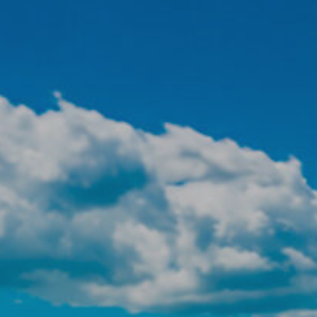
activas
d de
egador
ue
egación