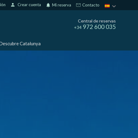
sión
person
Crear cuenta
notifications
Mi reserva
Contacto
Central de reservas
972 600 035
+34
Descubre Catalunya