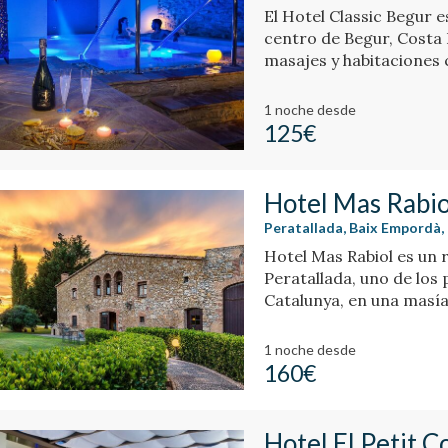
El Hotel Classic Begur e
centro de Begur, Costa 
masajes y habitaciones 
movimientos.
1 noche
desde
125€
Hotel Mas Rabio
Peratallada, Baix Empordà,
Hotel Mas Rabiol es un 
Peratallada, uno de los
Catalunya, en una masía
jardines y piscina.
1 noche
desde
160€
Hotel El Petit 