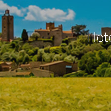
Analít
Permite
sitio we
medició
los usua
Hote
que hac
del usu
experie
Market
Estas c
eleccio
hábitos
en el si
usuario