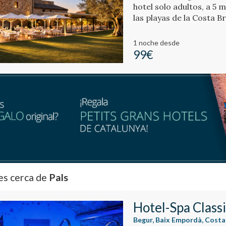
hotel solo adultos, a 5 
las playas de la Costa Br
1 noche
desde
99€
es cerca de
Pals
Hotel-Spa Class
Begur, Baix Empordà, Costa