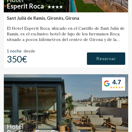
Estas cookies son utilizadas para almacenar información
Esperit Roca
sobre las preferencias y elecciones personales del usuario
a través de la observación continuada de sus hábitos de
navegación. Gracias a ellas, podemos conocer los hábitos
Sant Julià de Ramis, Gironès, Girona
de navegación en el sitio web y mostrar publicidad
relacionada con el perfil de navegación del usuario.
El Hotel Esperit Roca, ubicado en el Castillo de Sant Julià de
Ramis, es el exclusivo hotel de lujo de los hermanos Roca,
situado a pocos kilómetros del centro de Girona y de la
Costa Brava.
1 noche
desde
350€
Reservar
4.7
Hotel