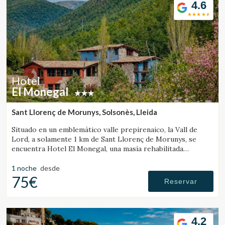
4.6
Hotel
El Monegal
Sant Llorenç de Morunys, Solsonès, Lleida
Situado en un emblemático valle prepirenaico, la Vall de
Lord, a solamente 1 km de Sant Llorenç de Morunys, se
encuentra Hotel El Monegal, una masía rehabilitada
convertida en un fantástico hotel de montaña.
1 noche
desde
75€
Reservar
4.2