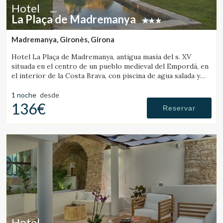
Hotel
La Plaça de Madremanya
Madremanya, Gironès, Girona
Hotel La Plaça de Madremanya, antigua masía del s. XV
situada en el centro de un pueblo medieval del Empordà, en
Guardar configuración
Aceptar todas
el interior de la Costa Brava, con piscina de agua salada y
habitaciones con chimenea.
1 noche
desde
136€
Reservar
Hotel