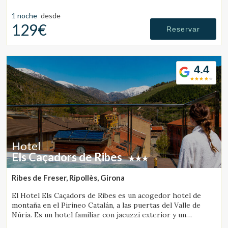
gastronómico de cocina local.
1 noche
desde
129€
Reservar
4.4
Hotel
Els Caçadors de Ribes
Ribes de Freser, Ripollès, Girona
Gestionar mi reserva
El Hotel Els Caçadors de Ribes es un acogedor hotel de
montaña en el Pirineo Catalán, a las puertas del Valle de
Núria. Es un hotel familiar con jacuzzi exterior y un
excelente restaurante.