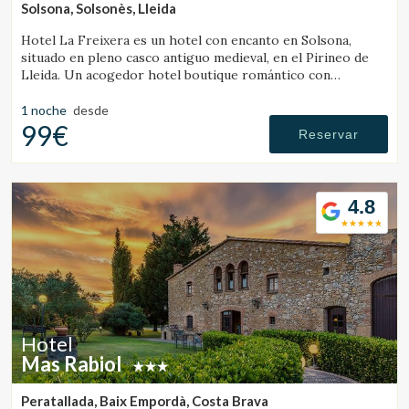
Solsona, Solsonès, Lleida
Hotel La Freixera es un hotel con encanto en Solsona,
situado en pleno casco antiguo medieval, en el Pirineo de
Lleida. Un acogedor hotel boutique romántico con
habitaciones con bañera o chimenea, donde la piedra, la
madera y la historia crean una atmósfera única.
1 noche
desde
99€
Reservar
4.8
Hotel
Mas Rabiol
Peratallada, Baix Empordà, Costa Brava