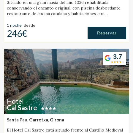
Situado en una gran masía del año 1036 rehabilitada
conservando el encanto original, con piscina desbordante,
restaurante de cocina catalana y habitaciones con
personalidad propia, con todo el confort de un hotel de
lujo.
1 noche
desde
246€
Reservar
3.7
Hotel
Cal Sastre
Santa Pau, Garrotxa, Girona
El Hotel Cal Sastre está situado frente al Castillo Medieval