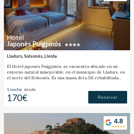
Hotel
Japonès Puigpinós
Lladurs, Solsonès, Lleida
El Hotel japonés Puigpinós, se encuentra ubicado en un
entorno natural inmejorable, en el municipio de Lladurs, en
el norte del Solsonès. Es una masía del s.XII rehabilitada
combinando la estructura histórica de la masía, con el
diseño y ambientación minimalista y elegante de estilo
1 noche
desde
japonés.
170€
Reservar
4.8