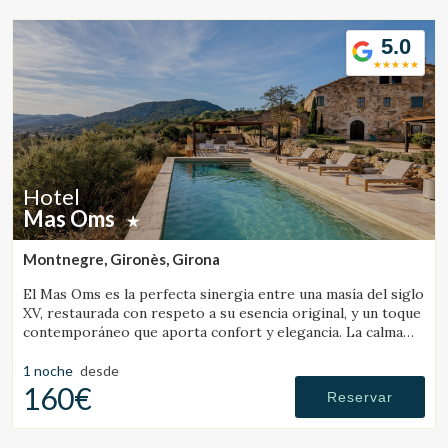
5.0
Hotel
Mas Oms
Montnegre, Gironès, Girona
El Mas Oms es la perfecta sinergia entre una masía del siglo
XV, restaurada con respeto a su esencia original, y un toque
contemporáneo que aporta confort y elegancia. La calma
absoluta y las vistas espectaculares en pleno Parque Natural
de las Gavarres ofrecen un descanso total en conexión con
1 noche
desde
la naturaleza. El hotel cuenta con 6 habitaciones
160€
Reservar
cuidadosamente decoradas, una piscina climatizada,
restaurante, pista de petanca, zona chill-out, servicios de
masaje y yoga, alquiler de bicicletas y todo lo necesario para