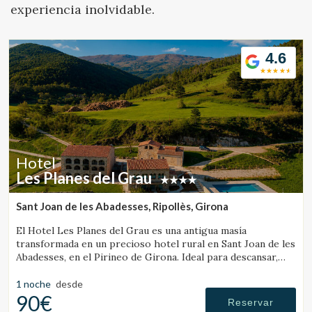
Ubicación/nombre del hotel
experiencia inolvidable.
4.6
CA
ES
EN
FR
Hotel
Les Planes del Grau
Sant Joan de les Abadesses, Ripollès, Girona
El Hotel Les Planes del Grau es una antigua masía
transformada en un precioso hotel rural en Sant Joan de les
Abadesses, en el Pirineo de Girona. Ideal para descansar,
pasear y hacer excursiones a caballo.
1 noche
desde
90€
Reservar