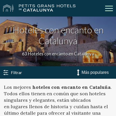
Hoteles con encanto en
Nuestros Hoteles
Escapadas
Catalunya
Bodas
Empresas
63 Hoteles con encanto en Catalunya
Cheques Regalo
Descubre Catalunya
Contacto
Mi reserva
Filtrar
Los mejores
hoteles con encanto en Cataluña
.
Todos ellos tienen en común que son hoteles
vpn_key
person
Iniciar sesión
Crear cuenta
singulares y elegantes, están ubicados
en lugares llenos de historia y cuidan hasta el
último detalle para ofrecer al visitante una