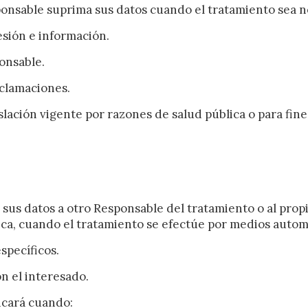
icas y personalización
ponsable suprima sus datos cuando el tratamiento sea n
n realizar el seguimiento y análisis del comportamiento de los usuarios
esión e información.
b. La información recogida mediante este tipo de cookies se utiliza en l
n de la actividad de la web para la elaboración de perfiles de navegac
rios con el fin de introducir mejoras en función del análisis de los dato
onsable.
en los usuarios del servicio. Permiten guardar la información de prefe
ario para mejorar la calidad de nuestros servicios y para ofrecer una m
eclamaciones.
ncia a través de productos recomendados.
lación vigente por razones de salud pública o para fines
ing y publicidad
ookies son utilizadas para almacenar información sobre las preferencia
nes personales del usuario a través de la observación continuada de s
 de navegación. Gracias a ellas, podemos conocer los hábitos de nave
tio web y mostrar publicidad relacionada con el perfil de navegación del
.
sus datos a otro Responsable del tratamiento o al pro
Guardar configuración
Aceptar todas
ca, cuando el tratamiento se efectúe por medios automa
specíficos.
n el interesado.
licará cuando: