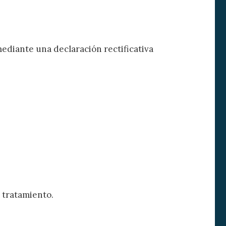
ediante una declaración rectificativa
activas
d de
egador
ue
egación
 tratamiento.