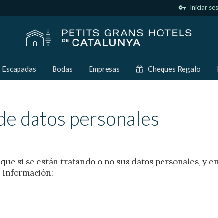
vpn_key
Iniciar se
Escapadas
Bodas
Empresas
Cheques Regalo
 de datos personales
ue si se están tratando o no sus datos personales, y en
e información: