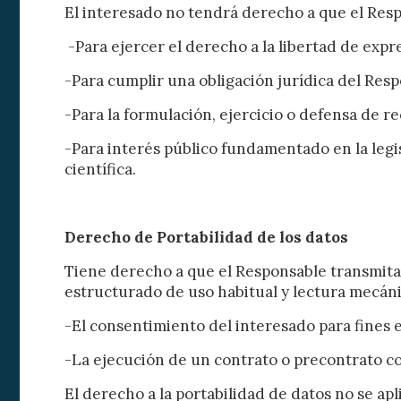
Analít
El interesado no tendrá derecho a que el Res
Permite
-Para ejercer el derecho a la libertad de expr
sitio we
medició
los usua
-Para cumplir una obligación jurídica del Resp
que hac
del usu
-Para la formulación, ejercicio o defensa de r
experie
-Para interés público fundamentado en la legis
Market
científica.
Estas c
eleccio
hábitos
Derecho de Portabilidad de los datos
en el si
usuario
Tiene derecho a que el Responsable transmita 
estructurado de uso habitual y lectura mecáni
-El consentimiento del interesado para fines e
-La ejecución de un contrato o precontrato co
El derecho a la portabilidad de datos no se ap