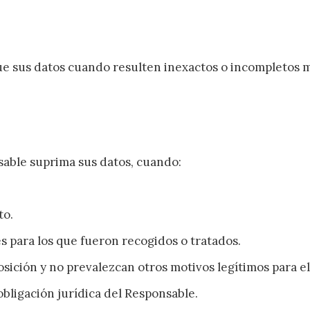
e sus datos cuando resulten inexactos o incompletos m
icar cookies
sable suprima sus datos, cuando:
as y funcionales
Siempre 
to.
io web utiliza Cookies propias para recopilar información con la finalida
 nuestros servicios. Si continua navegando, supone la aceptación de la
es para los que fueron recogidos o tratados.
ción de las mismas. El usuario tiene la posibilidad de configurar su nav
o, si así lo desea, impedir que sean instaladas en su disco duro, aunq
tener en cuenta que dicha acción podrá ocasionar dificultades de nav
sición y no prevalezcan otros motivos legítimos para el
ágina web.
bligación jurídica del Responsable.