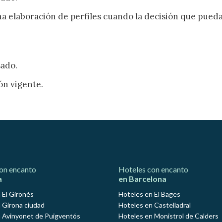
una elaboración de perfiles cuando la decisión que pue
sado.
ón vigente.
on encanto
Hoteles con encanto
a
en Barcelona
 El Gironès
Hoteles en El Bages
 Girona ciudad
Hoteles en Castelladral
 Avinyonet de Puigventós
Hoteles en Monistrol de Calders