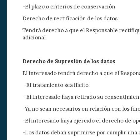
-El plazo o criterios de conservación.
Derecho de rectificación de los datos:
Tendrá derecho a que el Responsable rectifiqu
adicional.
Derecho de Supresión de los datos
Modif
El interesado tendrá derecho a que el Respon
-El tratamiento sea ilícito.
Técnic
- El interesado haya retirado su consentimien
Este sit
mejorar
-Ya no sean necesarios en relación con los fin
instala
pudiend
deberá 
-El interesado haya ejercido el derecho de opo
de la p
-Los datos deban suprimirse por cumplir una o