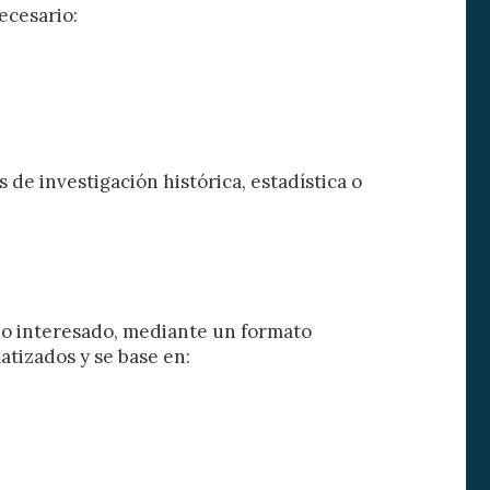
ecesario:
 de este
a
ión de
s de uso
rencia
ejor
 de investigación histórica, estadística o
s y
us
gación
pio interesado, mediante un formato
tizados y se base en: