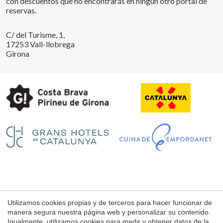
con descuentos que no encontrarás en ningún otro portal de
reservas.
C/ del Turisme, 1,
17253 Vall-llobrega
Girona
Guardar configuración
Aceptar todas
Utilizamos cookies propias y de terceros para hacer funcionar de
Aviso Legal
manera segura nuestra página web y personalizar su contenido.
Condiciones de uso de la web
Igualmente, utilizamos cookies para medir y obtener datos de la