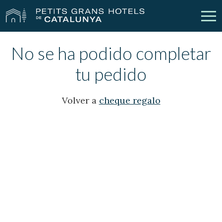
No se ha podido completar
Nuestros Hoteles
Escapadas
tu pedido
Bodas
Empresas
Volver a
cheque regalo
Cheques Regalo
Descubre Catalunya
Contacto
Mi reserva
vpn_key
person
Iniciar sesión
Crear cuenta