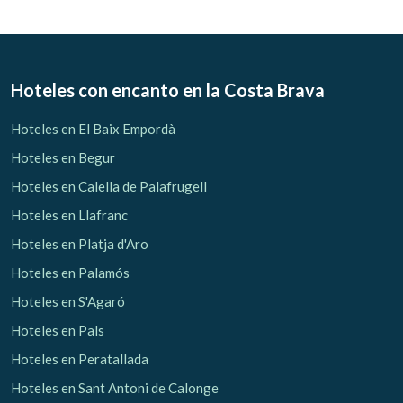
Ubicación/nombre del hotel
Hoteles con encanto
en la Costa Brava
CA
ES
EN
FR
Hoteles en El Baix Empordà
Hoteles en Begur
Hoteles en Calella de Palafrugell
Modificar cookies
Hoteles en Llafranc
Hoteles en Platja d'Aro
Técnicas y funcionales
Siempre activas
Hoteles en Palamós
Este sitio web utiliza Cookies propias para recopilar
información con la finalidad de mejorar nuestros servicios.
Hoteles en S'Agaró
Si continua navegando, supone la aceptación de la
instalación de las mismas. El usuario tiene la posibilidad
Hoteles en Pals
de configurar su navegador pudiendo, si así lo desea,
impedir que sean instaladas en su disco duro, aunque
Hoteles en Peratallada
deberá tener en cuenta que dicha acción podrá ocasionar
dificultades de navegación de la página web.
Hoteles en Sant Antoni de Calonge