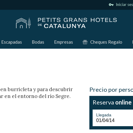
vpn_key
Iniciar se
Escapadas
Bodas
Empresas
Cheques Regalo
Precio por pers
en burricleta y para descubrir
r en el entorno del río Segre.
Reserva
online
Llegada