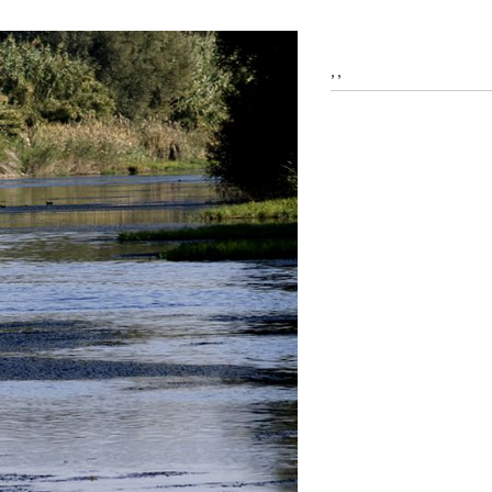
icar cookies
, ,
as y funcionales
Siempre 
io web utiliza Cookies propias para recopilar información con la finalida
 nuestros servicios. Si continua navegando, supone la aceptación de la
ción de las mismas. El usuario tiene la posibilidad de configurar su nav
o, si así lo desea, impedir que sean instaladas en su disco duro, aunq
tener en cuenta que dicha acción podrá ocasionar dificultades de nav
ágina web.
icas y personalización
n realizar el seguimiento y análisis del comportamiento de los usuarios
b. La información recogida mediante este tipo de cookies se utiliza en l
n de la actividad de la web para la elaboración de perfiles de navegac
rios con el fin de introducir mejoras en función del análisis de los dato
en los usuarios del servicio. Permiten guardar la información de prefe
ario para mejorar la calidad de nuestros servicios y para ofrecer una m
ncia a través de productos recomendados.
ing y publicidad