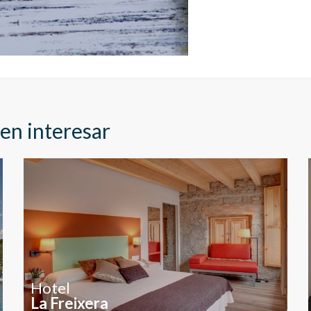
ookies son utilizadas para almacenar información sobre las preferencia
nes personales del usuario a través de la observación continuada de s
 de navegación. Gracias a ellas, podemos conocer los hábitos de nave
tio web y mostrar publicidad relacionada con el perfil de navegación del
.
Guardar configuración
Aceptar todas
en interesar
Hotel
La Freixera