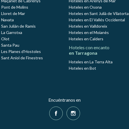
n Maçanet de Cabrenys
Hoteles en Arenys de Mar
 Pont de Molins
Hoteles en Osona
 Lloret de Mar
Hoteles en Sant Julià de Vilatorta
 Navata
Hoteles en El Vallés Occidental
 San Julián de Ramis
Hoteles en Valldoreix
 La Garrotxa
Hoteles en el Moianès
 Olot
Hoteles en Calders
 Santa Pau
Hoteles con encanto
 Les Planes d'Hostoles
en Tarragona
 Sant Aniol de Finestres
Hoteles en La Terra Alta
Hoteles en Bot
Encuéntranos en