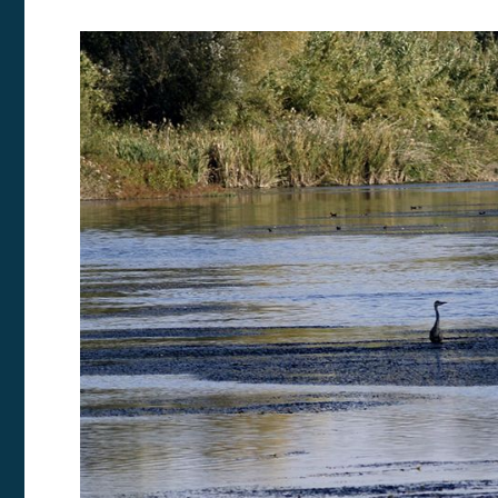
Modif
Técnic
Este sit
mejorar
instala
pudiend
deberá 
de la p
Analít
Permite
sitio we
medició
los usua
que hac
del usu
experie
Market