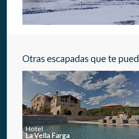
Estas c
eleccio
hábitos
en el si
usuario
Otras escapadas que te pued
Hotel
La Vella Farga