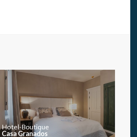
s y
us
gación
Hotel-Boutique
Casa Granados