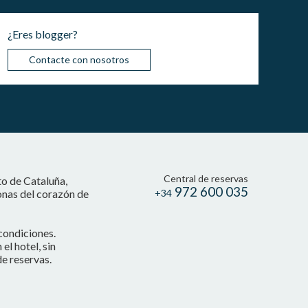
¿Eres blogger?
Contacte con nosotros
Central de reservas
to de Cataluña,
972 600 035
onas del corazón de
+34
condiciones.
l hotel, sin
e reservas.