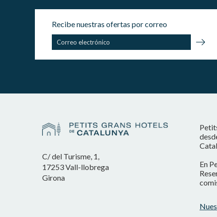
Recibe nuestras ofertas por correo
Petit
desde
Catal
C/ del Turisme, 1,
En Pe
17253 Vall-llobrega
Reser
Girona
comis
Nues