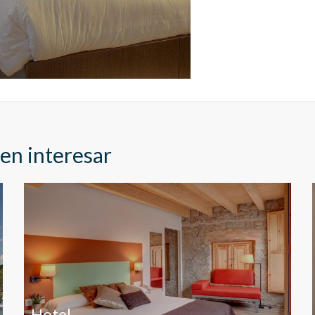
ookies son utilizadas para almacenar información sobre las preferencia
nes personales del usuario a través de la observación continuada de s
 de navegación. Gracias a ellas, podemos conocer los hábitos de nave
tio web y mostrar publicidad relacionada con el perfil de navegación del
.
Guardar configuración
Aceptar todas
en interesar
Hotel