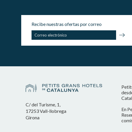
Recibe nuestras ofertas por correo
Petit
desde
Catal
C/ del Turisme, 1,
En Pe
17253 Vall-llobrega
Reser
Girona
comis