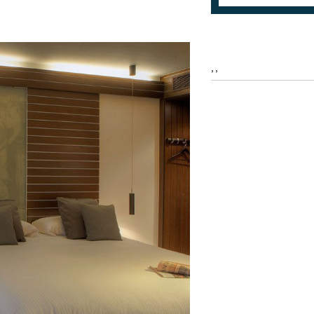
icar cookies
as y funcionales
Siempre 
, ,
io web utiliza Cookies propias para recopilar información con la finalida
 nuestros servicios. Si continua navegando, supone la aceptación de la
ción de las mismas. El usuario tiene la posibilidad de configurar su nav
o, si así lo desea, impedir que sean instaladas en su disco duro, aunq
tener en cuenta que dicha acción podrá ocasionar dificultades de nav
ágina web.
icas y personalización
n realizar el seguimiento y análisis del comportamiento de los usuarios
b. La información recogida mediante este tipo de cookies se utiliza en l
n de la actividad de la web para la elaboración de perfiles de navegac
rios con el fin de introducir mejoras en función del análisis de los dato
en los usuarios del servicio. Permiten guardar la información de prefe
ario para mejorar la calidad de nuestros servicios y para ofrecer una m
ncia a través de productos recomendados.
ing y publicidad