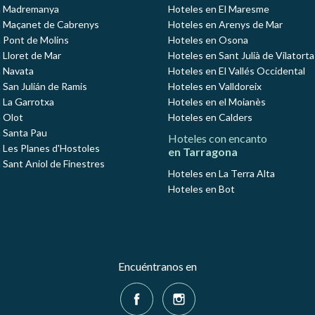
n Madremanya
Hoteles en El Maresme
n Maçanet de Cabrenys
Hoteles en Arenys de Mar
 Pont de Molins
Hoteles en Osona
 Lloret de Mar
Hoteles en Sant Julià de Vilatorta
 Navata
Hoteles en El Vallés Occidental
 San Julián de Ramis
Hoteles en Valldoreix
 La Garrotxa
Hoteles en el Moianès
 Olot
Hoteles en Calders
 Santa Pau
Hoteles con encanto
 Les Planes d'Hostoles
en Tarragona
 Sant Aniol de Finestres
Hoteles en La Terra Alta
Hoteles en Bot
Encuéntranos en