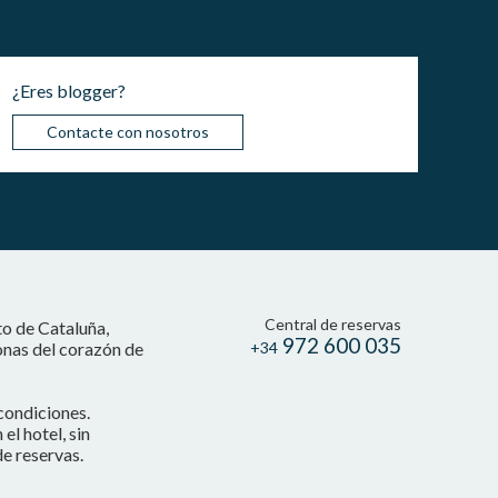
¿Eres blogger?
Contacte con nosotros
Central de reservas
to de Cataluña,
972 600 035
onas del corazón de
+34
condiciones.
l hotel, sin
e reservas.