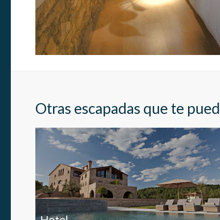
Estas c
eleccio
hábitos
en el si
usuario
Otras escapadas que te pued
Hotel