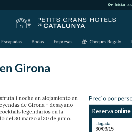
vpn_key
Iniciar se
Escapadas
Bodas
Empresas
Cheques Regalo
 en Girona
Precio por pers
sfruta 1 noche en alojamiento en
leyendas de Girona + desayuno
Reserva
online
cocktails legendarios en la
ido del 30 marzo al 30 de junio.
Llegada