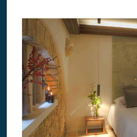
Modif
Técnic
Este sit
mejorar
instala
pudiend
deberá 
de la p
Analít
Permite
sitio we
medició
los usua
que hac
del usu
experie
Market