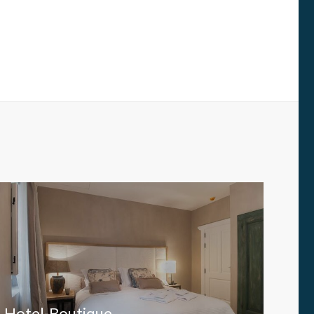
s y
us
gación
Hotel-Boutique