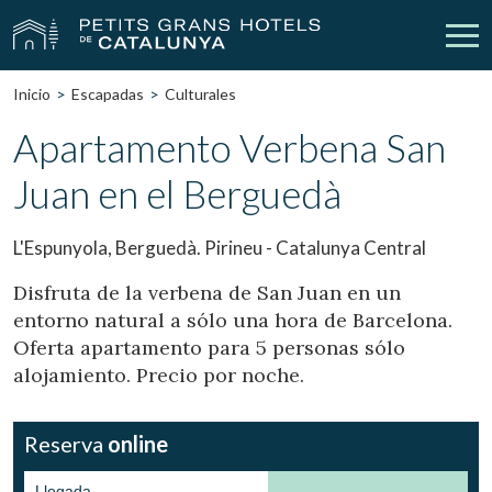
Inicio
Escapadas
Culturales
Nuestros Hoteles
Escapadas
Apartamento Verbena San
Juan en el Berguedà
Bodas
Empresas
Cheques Regalo
Descubre Catalunya
L'Espunyola, Berguedà. Pirineu - Catalunya Central
Contacto
Mi reserva
Disfruta de la verbena de San Juan en un
entorno natural a sólo una hora de Barcelona.
Oferta apartamento para 5 personas sólo
alojamiento. Precio por noche.
vpn_key
person
Iniciar sesión
Crear cuenta
Reserva
online
Llegada