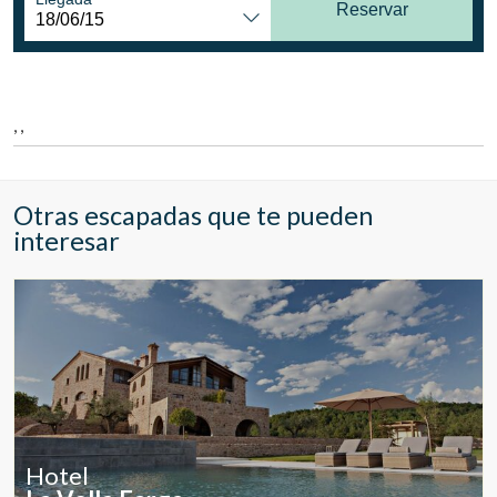
Ubicación/nombre del hotel
Reservar
CA
ES
EN
FR
, ,
Otras escapadas que te pueden
interesar
Hotel
Modificar cookies