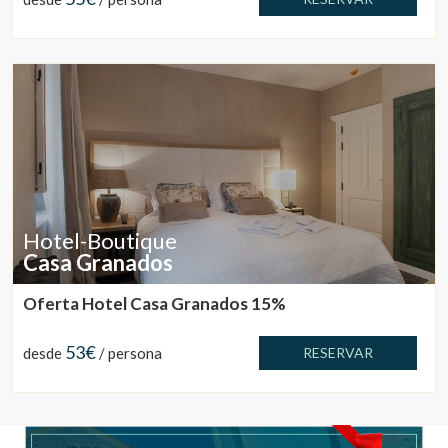
Marketing y publicidad
Estas cookies son utilizadas para almacenar información
sobre las preferencias y elecciones personales del usuario
a través de la observación continuada de sus hábitos de
navegación. Gracias a ellas, podemos conocer los hábitos
de navegación en el sitio web y mostrar publicidad
relacionada con el perfil de navegación del usuario.
Hotel-Boutique
Casa Granados
Oferta Hotel Casa Granados 15%
53€
desde
/ persona
RESERVAR