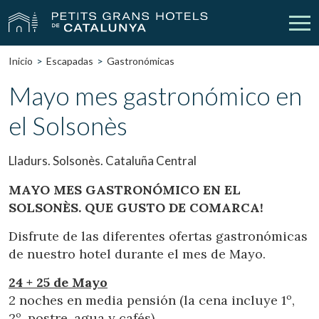
Inicio
Escapadas
Gastronómicas
Nuestros Hoteles
Escapadas
Mayo mes gastronómico en
el Solsonès
Bodas
Empresas
Cheques Regalo
Descubre Catalunya
Lladurs. Solsonès. Cataluña Central
Contacto
Mi reserva
MAYO MES GASTRONÓMICO EN EL
SOLSONÈS. QUE GUSTO DE COMARCA!
Disfrute de las diferentes ofertas gastronómicas
de nuestro hotel durante el mes de Mayo.
vpn_key
person
Iniciar sesión
Crear cuenta
24 + 25 de Mayo
2 noches en media pensión (la cena incluye 1º,
2º, postre, agua y cafés)