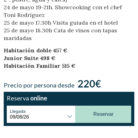
Ubicación/nombre del hotel
24 de mayo 19-21h. Showcooking con el chef
Toni Rodríguez
25 de mayo 17.30h Visita guiada en el hotel
25 de mayo 18.30h Cata de vinos con tapas
CA
ES
EN
FR
maridadas
Habitación doble 457 €
Junior Suite 498 €
Habitación Familiar 515 €
220€
Precio por persona desde
Reserva
online
Llegada
Reservar