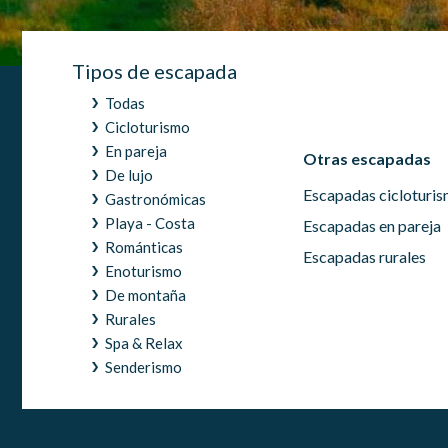
Este sit
mejorar
instala
pudiend
Tipos de escapada
deberá 
de la p
Todas
Cicloturismo
Analít
En pareja
Otras escapadas
Permite
De lujo
sitio we
Escapadas cicloturi
Gastronómicas
medició
los usua
Playa - Costa
Escapadas en pareja
que hac
Románticas
del usu
Escapadas rurales
experie
Enoturismo
De montaña
Rurales
Market
Spa & Relax
Estas c
Senderismo
eleccio
hábitos
en el si
usuario