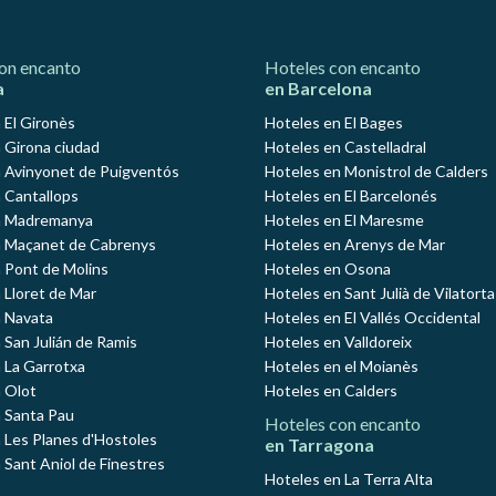
on encanto
Hoteles con encanto
a
en Barcelona
 El Gironès
Hoteles en El Bages
 Girona ciudad
Hoteles en Castelladral
 Avinyonet de Puigventós
Hoteles en Monistrol de Calders
 Cantallops
Hoteles en El Barcelonés
n Madremanya
Hoteles en El Maresme
n Maçanet de Cabrenys
Hoteles en Arenys de Mar
 Pont de Molins
Hoteles en Osona
 Lloret de Mar
Hoteles en Sant Julià de Vilatorta
 Navata
Hoteles en El Vallés Occidental
 San Julián de Ramis
Hoteles en Valldoreix
 La Garrotxa
Hoteles en el Moianès
 Olot
Hoteles en Calders
 Santa Pau
Hoteles con encanto
 Les Planes d'Hostoles
en Tarragona
 Sant Aniol de Finestres
Hoteles en La Terra Alta