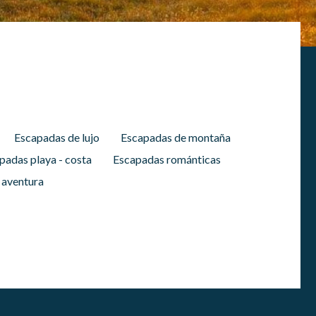
d de
egador
ue
egación
 de este
a
Escapadas de lujo
Escapadas de montaña
ión de
s de uso
padas playa - costa
Escapadas románticas
rencia
ejor
 aventura
s y
us
gación