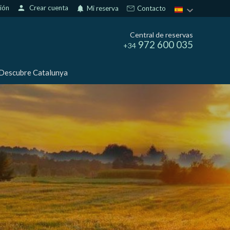
sión
person
Crear cuenta
notifications
Mi reserva
Contacto
Central de reservas
972 600 035
+34
Descubre Catalunya
s
activas