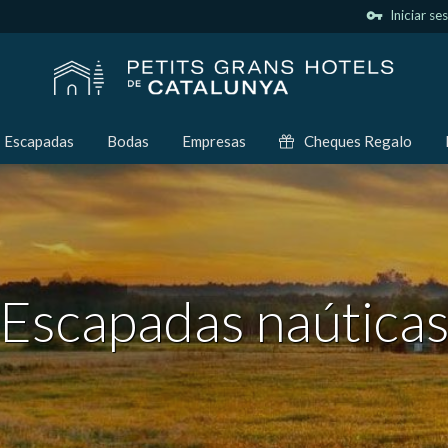
vpn_key
Iniciar se
Escapadas
Bodas
Empresas
Cheques Regalo
Escapadas naútica
icar cookies
as y funcionales
Siempre 