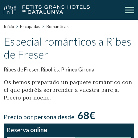
Inicio
Escapadas
Románticas
Nuestros Hoteles
Escapadas
Especial románticos a Ribes
de Freser
Bodas
Empresas
Cheques Regalo
Descubre Catalunya
Ribes de Freser. Ripollès. Pirineu Girona
Contacto
Mi reserva
Os hemos preparado un paquete romántico con
el que podréis sorprender a vuestra pareja.
Precio por noche.
vpn_key
person
Iniciar sesión
Crear cuenta
68€
Precio por persona desde
Reserva
online