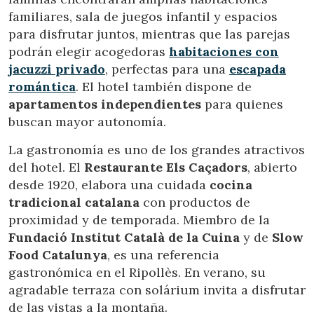
familiares, sala de juegos infantil y espacios
para disfrutar juntos, mientras que las parejas
podrán elegir acogedoras
habitaciones con
jacuzzi privado
, perfectas para una
escapada
romántica
. El hotel también dispone de
apartamentos independientes
para quienes
Modificar cookies
buscan mayor autonomía.
La gastronomía es uno de los grandes atractivos
Técnicas y funcionales
Siempre activas
del hotel. El
Restaurante Els Caçadors
, abierto
desde 1920, elabora una cuidada
cocina
Este sitio web utiliza Cookies propias para recopilar
información con la finalidad de mejorar nuestros servicios.
tradicional catalana
con productos de
Si continua navegando, supone la aceptación de la
instalación de las mismas. El usuario tiene la posibilidad
proximidad y de temporada. Miembro de la
de configurar su navegador pudiendo, si así lo desea,
Fundació Institut Català de la Cuina
y de
Slow
impedir que sean instaladas en su disco duro, aunque
deberá tener en cuenta que dicha acción podrá ocasionar
Food Catalunya
, es una referencia
dificultades de navegación de la página web.
gastronómica en el Ripollès. En verano, su
agradable terraza con solárium invita a disfrutar
Analíticas y personalización
de las vistas a la montaña.