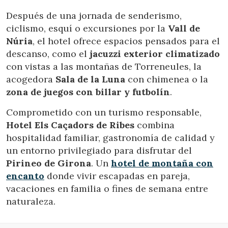
Permiten realizar el seguimiento y análisis del
Después de una jornada de senderismo,
comportamiento de los usuarios de este sitio web. La
información recogida mediante este tipo de cookies se
ciclismo, esquí o excursiones por la
Vall de
utiliza en la medición de la actividad de la web para la
elaboración de perfiles de navegación de los usuarios con
Núria
, el hotel ofrece espacios pensados para el
el fin de introducir mejoras en función del análisis de los
descanso, como el
jacuzzi exterior climatizado
datos de uso que hacen los usuarios del servicio. Permiten
guardar la información de preferencia del usuario para
con vistas a las montañas de Torreneules, la
mejorar la calidad de nuestros servicios y para ofrecer una
acogedora
Sala de la Luna
con chimenea o la
mejor experiencia a través de productos recomendados.
zona de juegos con billar y futbolín
.
Marketing y publicidad
Comprometido con un turismo responsable,
Estas cookies son utilizadas para almacenar información
Hotel Els Caçadors de Ribes
combina
sobre las preferencias y elecciones personales del usuario
hospitalidad familiar, gastronomía de calidad y
a través de la observación continuada de sus hábitos de
navegación. Gracias a ellas, podemos conocer los hábitos
un entorno privilegiado para disfrutar del
de navegación en el sitio web y mostrar publicidad
Pirineo de Girona
. Un
hotel de montaña con
relacionada con el perfil de navegación del usuario.
encanto
donde vivir escapadas en pareja,
vacaciones en familia o fines de semana entre
naturaleza.