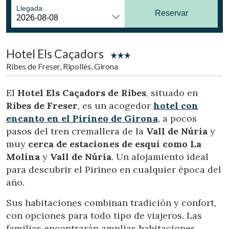
Ubicación/nombre del hotel
Llegada
Reservar
Hotel Els Caçadors
CA
ES
EN
FR
Ribes de Freser, Ripollès, Girona
El
Hotel Els Caçadors de Ribes
, situado en
Ribes de Freser
, es un acogedor
hotel con
encanto en el Pirineo de Girona
, a pocos
pasos del tren cremallera de la
Vall de Núria
y
muy
cerca de estaciones de esquí como
La
Molina
y
Vall de Núria
. Un alojamiento ideal
para descubrir el Pirineo en cualquier época del
año.
Sus habitaciones combinan tradición y confort,
con opciones para todo tipo de viajeros. Las
familias encontrarán amplias habitaciones