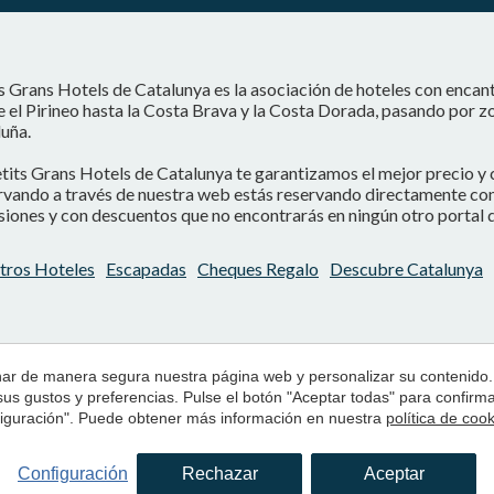
s Grans Hotels de Catalunya es la asociación de hoteles con encan
 el Pirineo hasta la Costa Brava y la Costa Dorada, pasando por z
uña.
tits Grans Hotels de Catalunya te garantizamos el mejor precio y 
vando a través de nuestra web estás reservando directamente con e
iones y con descuentos que no encontrarás en ningún otro portal d
tros Hoteles
Escapadas
Cheques Regalo
Descubre Catalunya
onar de manera segura nuestra página web y personalizar su contenido.
 sus gustos y preferencias. Pulse el botón "Aceptar todas" para confir
nfiguración". Puede obtener más información en nuestra
política de coo
Configuración
Rechazar
Aceptar
Condiciones de uso de la web
Política de Cookies