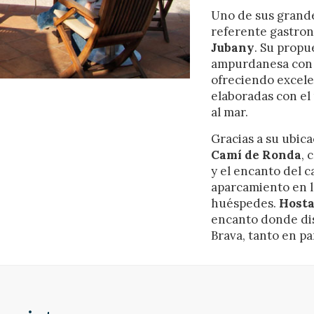
ing y publicidad
Uno de sus grande
referente gastron
ookies son utilizadas para almacenar información sobre las preferencia
nes personales del usuario a través de la observación continuada de s
Jubany
. Su propu
 de navegación. Gracias a ellas, podemos conocer los hábitos de nave
ampurdanesa con 
tio web y mostrar publicidad relacionada con el perfil de navegación del
ofreciendo excele
.
Guardar configuración
Aceptar todas
elaboradas con el 
al mar.
Gracias a su ubica
Camí de Ronda
, 
y el encanto del 
aparcamiento en l
huéspedes.
Hosta
encanto donde dis
Brava, tanto en pa