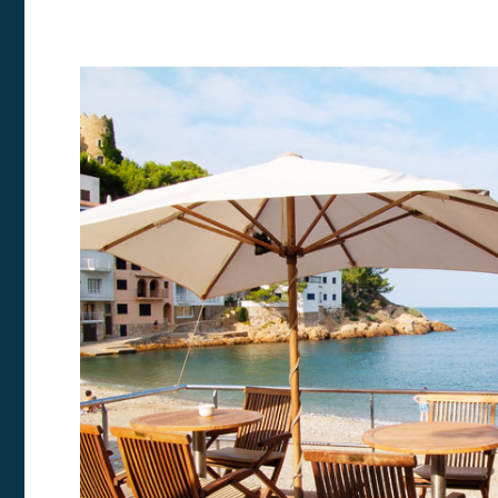
Modif
Técnic
Este sit
mejorar
instala
pudiend
deberá 
de la p
Analít
Permite
sitio we
medició
los usua
que hac
del usu
experie