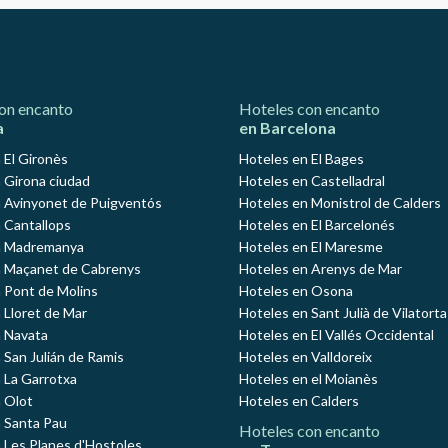
on encanto
Hoteles con encanto
a
en Barcelona
 El Gironès
Hoteles en El Bages
 Girona ciudad
Hoteles en Castelladral
 Avinyonet de Puigventós
Hoteles en Monistrol de Calders
 Cantallops
Hoteles en El Barcelonés
n Madremanya
Hoteles en El Maresme
n Maçanet de Cabrenys
Hoteles en Arenys de Mar
 Pont de Molins
Hoteles en Osona
 Lloret de Mar
Hoteles en Sant Julià de Vilatorta
 Navata
Hoteles en El Vallés Occidental
 San Julián de Ramis
Hoteles en Valldoreix
 La Garrotxa
Hoteles en el Moianès
 Olot
Hoteles en Calders
 Santa Pau
Hoteles con encanto
 Les Planes d'Hostoles