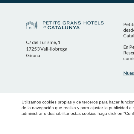
Petit
desde
Catal
C/ del Turisme, 1,
En Pe
17253 Vall-llobrega
Reser
Girona
comis
Nues
Utilizamos cookies propias y de terceros para hacer funci
de la navegación que realiza y para ajustar la publicidad a
administrar o deshabilitar estas cookies haga click en "Co
© 1998 - 2026
Petits Grans Hotels de Catalunya
Aviso Legal