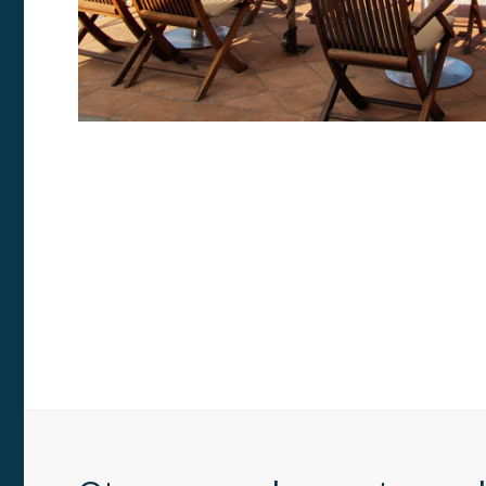
Market
Estas c
eleccio
hábitos
en el si
usuario