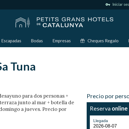
vpn_key
Iniciar se
Escapadas
Bodas
Empresas
Cheques Regalo
Sa Tuna
Precio por pers
 desayuno para dos personas +
erraza junto al mar + botella de
Reserva
online
 domingo a jueves. Precio por
Llegada