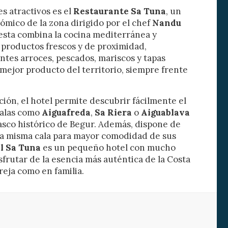
s atractivos es el
Restaurante Sa Tuna
, un
ómico de la zona dirigido por el chef
Nandu
s y
us
esta combina la cocina mediterránea y
gación
productos frescos y de proximidad,
ntes arroces, pescados, mariscos y tapas
mejor producto del territorio, siempre frente
ción, el hotel permite descubrir fácilmente el
calas como
Aiguafreda
,
Sa Riera
o
Aiguablava
casco histórico de Begur. Además, dispone de
a misma cala para mayor comodidad de sus
l Sa Tuna
es un pequeño hotel con mucho
frutar de la esencia más auténtica de la Costa
reja como en familia.