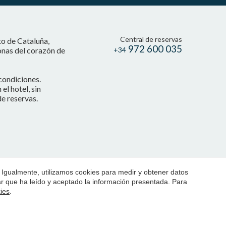
Central de reservas
to de Cataluña,
972 600 035
onas del corazón de
+34
condiciones.
l hotel, sin
e reservas.
 Igualmente, utilizamos cookies para medir y obtener datos
mar que ha leído y aceptado la información presentada. Para
kies
.
by
iEstrategic