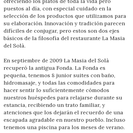
ofreciendo los platos de toda la vida pero
puestos al día, con especial cuidado en la
selección de los productos que utilizamos para
su elaboración. Innovación y tradición parecen
difíciles de conjugar, pero estos son dos ejes
básicos de la filosofía del restaurante La Masia
del Solà.
En septiembre de 2009 La Masia del Solà
Modificar cookies
recuperó la antigua Fonda. La Fonda es
pequeña, tenemos 8 junior suites con baño,
hidromasaje, y todas las comodidades para
Técnicas y funcionales
Siempre activas
hacer sentir lo suficientemente cómodos
Este sitio web utiliza Cookies propias para recopilar
nuestros huéspedes para relajarse durante su
información con la finalidad de mejorar nuestros servicios.
Si continua navegando, supone la aceptación de la
estancia, recibiendo un trato familiar, y
instalación de las mismas. El usuario tiene la posibilidad
atenciones que los dejarán el recuerdo de una
de configurar su navegador pudiendo, si así lo desea,
impedir que sean instaladas en su disco duro, aunque
escapada agradable en nuestro pueblo. Incluso
deberá tener en cuenta que dicha acción podrá ocasionar
tenemos una piscina para los meses de verano.
dificultades de navegación de la página web.