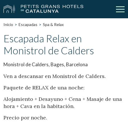
Inicio
Escapadas
Spa & Relax
Nuestros Hoteles
Escapadas
Escapada Relax en
Monistrol de Calders
Bodas
Empresas
Cheques Regalo
Descubre Catalunya
Monistrol de Calders, Bages, Barcelona
Contacto
Mi reserva
Ven a descansar en Monistrol de Calders.
Paquete de RELAX de una noche:
Alojamiento + Desayuno + Cena + Masaje de una
vpn_key
person
Iniciar sesión
Crear cuenta
hora + Cava en la habitación.
Precio por noche.