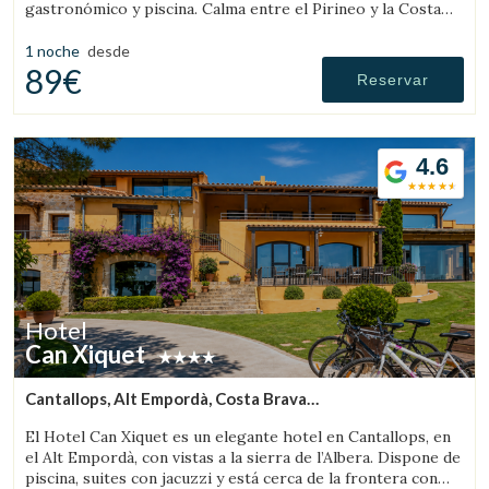
gastronómico y piscina. Calma entre el Pirineo y la Costa
Brava.
1 noche
desde
89€
Reservar
4.6
Hotel
Can Xiquet
Cantallops, Alt Empordà, Costa Brava
(11.704692594236km de Pont de Molins)
El Hotel Can Xiquet es un elegante hotel en Cantallops, en
el Alt Empordà, con vistas a la sierra de l’Albera. Dispone de
piscina, suites con jacuzzi y está cerca de la frontera con