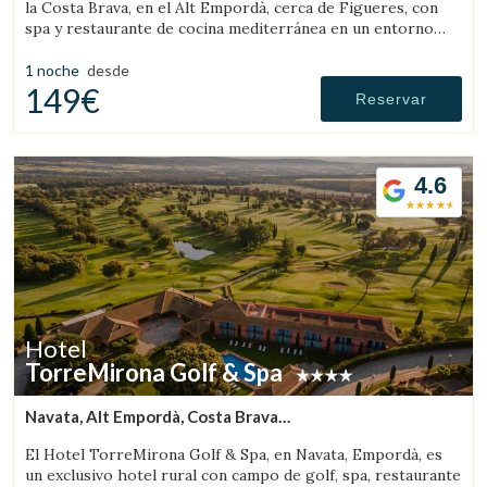
la Costa Brava, en el Alt Empordà, cerca de Figueres, con
spa y restaurante de cocina mediterránea en un entorno
tranquilo.
1 noche
desde
149€
Reservar
4.6
Hotel
TorreMirona Golf & Spa
Navata, Alt Empordà, Costa Brava
(10.501386416341km de Pont de Molins)
El Hotel TorreMirona Golf & Spa, en Navata, Empordà, es
un exclusivo hotel rural con campo de golf, spa, restaurante