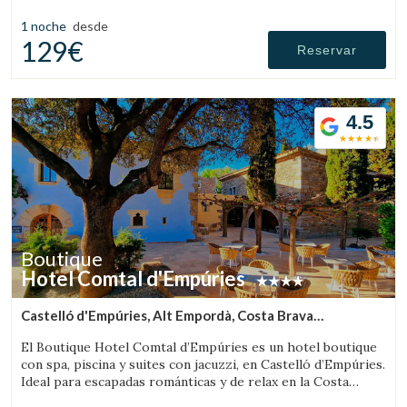
Francia.
1 noche
desde
129€
Reservar
4.5
Boutique
Hotel Comtal d'Empúries
Castelló d'Empúries, Alt Empordà, Costa Brava
(13.249375513404km de Pont de Molins)
El Boutique Hotel Comtal d’Empúries es un hotel boutique
con spa, piscina y suites con jacuzzi, en Castelló d’Empúries.
Ideal para escapadas románticas y de relax en la Costa
Brava.