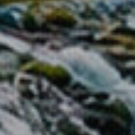
Ubicación/nombre del hotel
CA
ES
EN
FR