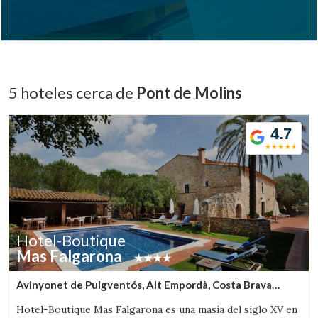
5 hoteles cerca de
Pont de Molins
4.7
Hotel-Boutique
Mas Falgarona
Avinyonet de Puigventós, Alt Empordà, Costa Brava
(6.6736089099444km de Pont de Molins)
Hotel-Boutique Mas Falgarona es una masía del siglo XV en