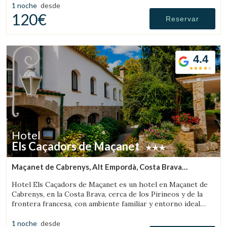
1 noche
desde
120€
Reservar
4.4
Hotel
Els Caçadors de Maçanet
Maçanet de Cabrenys, Alt Empordà, Costa Brava
(16.342469749875km de Pont de Molins)
Hotel Els Caçadors de Maçanet es un hotel en Maçanet de
Cabrenys, en la Costa Brava, cerca de los Pirineos y de la
frontera francesa, con ambiente familiar y entorno ideal
para senderismo y excursiones.
1 noche
desde