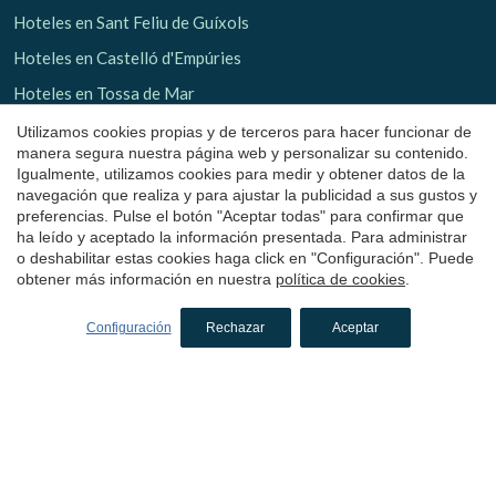
Hoteles en Sant Feliu de Guíxols
Hoteles en Castelló d'Empúries
Hoteles en Tossa de Mar
Hoteles en Pelacalç
Utilizamos cookies propias y de terceros para hacer funcionar de
manera segura nuestra página web y personalizar su contenido.
Hoteles con encanto
en Girona
Igualmente, utilizamos cookies para medir y obtener datos de la
navegación que realiza y para ajustar la publicidad a sus gustos y
preferencias. Pulse el botón "Aceptar todas" para confirmar que
Hoteles en El Gironès
ha leído y aceptado la información presentada. Para administrar
o deshabilitar estas cookies haga click en "Configuración". Puede
Hoteles en Girona ciudad
obtener más información en nuestra
política de cookies
.
Hoteles en Avinyonet de Puigventós
Configuración
Rechazar
Aceptar
Hoteles en Cantallops
Hoteles en Madremanya
Hoteles en Maçanet de Cabrenys
Hoteles en Pont de Molins
Hoteles en Lloret de Mar