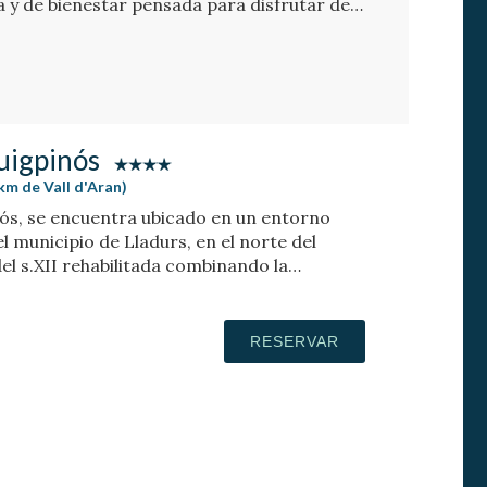
y de bienestar pensada para disfrutar del
estaciones. Situado en Sort, rodeado de
es un destino ideal tanto para los amantes
re libre como para quienes buscan
ad y buena mesa.
uigpinós
1km de Vall d'Aran)
nós, se encuentra ubicado en un entorno
l municipio de Lladurs, en el norte del
el s.XII rehabilitada combinando la
la masía, con el diseño y ambientación
e estilo japonés.
RESERVAR