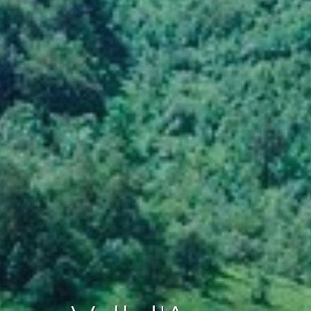
icar cookies
as y funcionales
Siempre 
io web utiliza Cookies propias para recopilar información con la finalida
 nuestros servicios. Si continua navegando, supone la aceptación de la
ción de las mismas. El usuario tiene la posibilidad de configurar su nav
o, si así lo desea, impedir que sean instaladas en su disco duro, aunq
tener en cuenta que dicha acción podrá ocasionar dificultades de nav
ágina web.
icas y personalización
n realizar el seguimiento y análisis del comportamiento de los usuarios
b. La información recogida mediante este tipo de cookies se utiliza en l
n de la actividad de la web para la elaboración de perfiles de navegac
rios con el fin de introducir mejoras en función del análisis de los dato
en los usuarios del servicio. Permiten guardar la información de prefe