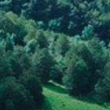
Modif
Técnic
Este sit
mejorar
instala
pudiend
deberá 
de la p
Analít
Permite
sitio we
medició
los usua
que hac