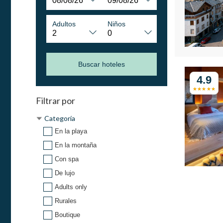
Adultos
Niños
Buscar hoteles
4.9
Filtrar por
Categoría
En la playa
En la montaña
Con spa
De lujo
Adults only
Rurales
Boutique