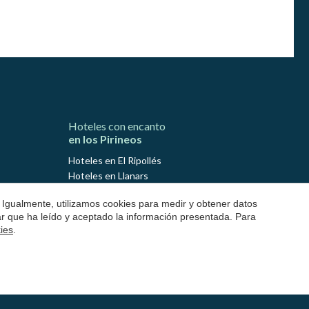
Hoteles con encanto
en los Pirineos
Hoteles en El Ripollés
Hoteles en Llanars
Hoteles en Molló
 Igualmente, utilizamos cookies para medir y obtener datos
Hoteles en Ribes de Freser
mar que ha leído y aceptado la información presentada. Para
Hoteles en Setcases
kies
.
Hoteles en Sant Joan de les Abadesses
Hoteles en El Solsonés
Hoteles en Lladurs
Hoteles en Solsona
Hoteles en Sant Llorenç de Morunys