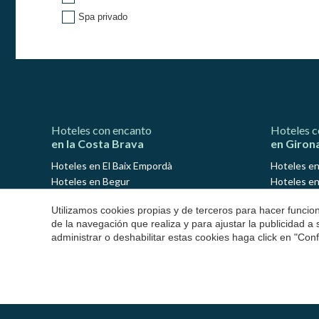
Spa privado
Hoteles con encanto
Hoteles c
en la Costa Brava
en Giron
Hoteles en El Baix Empordà
Hoteles en
Hoteles en Begur
Hoteles en
Hoteles en Calella de Palafrugell
Hoteles en
Utilizamos cookies propias y de terceros para hacer funci
Hoteles en Llafranc
Hoteles en
de la navegación que realiza y para ajustar la publicidad a
Hoteles en Platja d'Aro
Hoteles e
administrar o deshabilitar estas cookies haga click en "Co
Hoteles en Palamós
Hoteles e
Hoteles en S'Agaró
Hoteles en
Hoteles en Pals
Hoteles en
Hoteles en Peratallada
Hoteles en
Hoteles en Sant Antoni de Calonge
Hoteles en