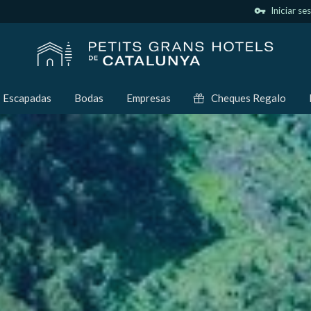
vpn_key
Iniciar se
Escapadas
Bodas
Empresas
Cheques Regalo