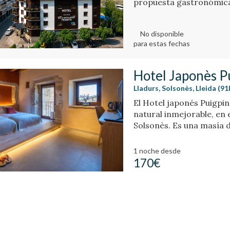
propuesta gastronómica 
territorio en todas sus 
montañas y naturaleza, 
No disponible
de las actividades al ai
para estas fechas
desconexión, autenticid
Hotel Japonès P
Lladurs, Solsonès, Lleida (9
El Hotel japonés Puigpi
natural inmejorable, en e
Solsonès. Es una masía d
estructura histórica de 
minimalista y elegante d
1 noche
desde
170€