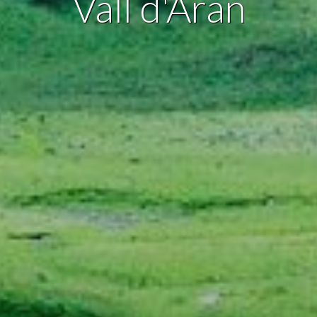
Vall d'Aran
ario para mejorar la calidad de nuestros servicios y para ofrecer una m
ncia a través de productos recomendados.
ing y publicidad
ookies son utilizadas para almacenar información sobre las preferencia
nes personales del usuario a través de la observación continuada de s
 de navegación. Gracias a ellas, podemos conocer los hábitos de nave
tio web y mostrar publicidad relacionada con el perfil de navegación del
.
Guardar configuración
Aceptar todas