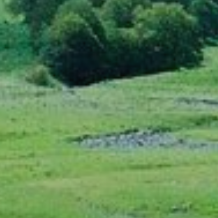
ejor
s y
us
gación