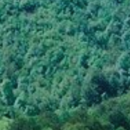
activas
d de
egador
ue
egación
 de este
a
ión de
s de uso
rencia