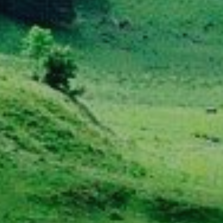
del usu
experie
Market
Estas c
eleccio
hábitos
en el si
usuario