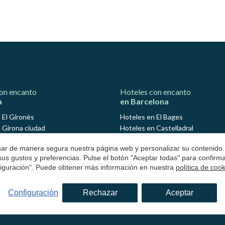
on encanto
Hoteles con encanto
a
en Barcelona
 El Gironès
Hoteles en El Bages
 Girona ciudad
Hoteles en Castelladral
 Avinyonet de Puigventós
Hoteles en Monistrol de Calders
onar de manera segura nuestra página web y personalizar su contenido.
 Cantallops
Hoteles en El Barcelonés
 sus gustos y preferencias. Pulse el botón "Aceptar todas" para confir
n Madremanya
Hoteles en El Maresme
nfiguración". Puede obtener más información en nuestra
política de coo
n Maçanet de Cabrenys
Hoteles en Arenys de Mar
 Pont de Molins
Hoteles en Osona
Configuración
Rechazar
Aceptar
 Lloret de Mar
Hoteles en Sant Julià de Vilatorta
 Navata
Hoteles en El Vallés Occidental
 San Julián de Ramis
Hoteles en Valldoreix