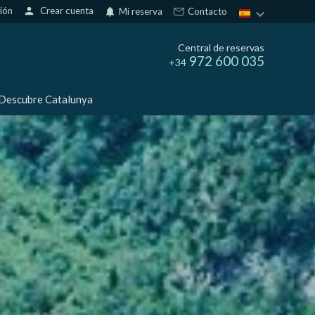
sión
person
Crear cuenta
notifications
Mi reserva
Contacto
Central de reservas
972 600 035
+34
Descubre Catalunya