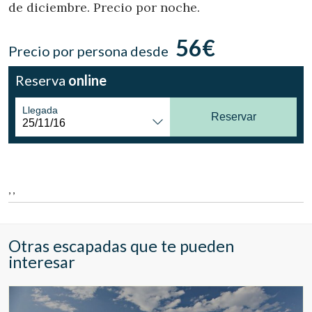
de diciembre. Precio por noche.
Ubicación/nombre del hotel
56€
Precio por persona desde
CA
ES
EN
FR
Reserva
online
Llegada
Reservar
, ,
Otras escapadas que te pueden
interesar