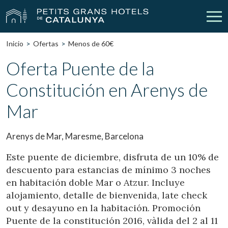
Inicio
Ofertas
Menos de 60€
Nuestros Hoteles
Escapadas
Oferta Puente de la
Constitución en Arenys de
Bodas
Empresas
Mar
Cheques Regalo
Descubre Catalunya
Contacto
Mi reserva
Arenys de Mar, Maresme, Barcelona
Este puente de diciembre, disfruta de un 10% de
descuento para estancias de mínimo 3 noches
en habitación doble Mar o Atzur. Incluye
vpn_key
person
Iniciar sesión
Crear cuenta
alojamiento, detalle de bienvenida, late check
out y desayuno en la habitación. Promoción
Puente de la constitución 2016, vàlida del 2 al 11