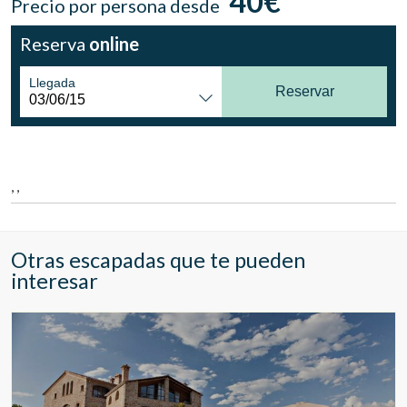
40€
Precio por persona desde
Ubicación/nombre del hotel
Reserva
online
Llegada
Reservar
CA
ES
EN
FR
, ,
Otras escapadas que te pueden
interesar