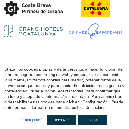
Guardar configuración
Aceptar todas
Utilizamos cookies propias y de terceros para hacer funcionar de
Aviso Legal
manera segura nuestra página web y personalizar su contenido.
Condiciones de uso de la web
Igualmente, utilizamos cookies para medir y obtener datos de la
navegación que realiza y para ajustar la publicidad a sus gustos y
Política de Cookies
preferencias. Pulse el botón "Aceptar todas" para confirmar que
ha leído y aceptado la información presentada. Para administrar
o deshabilitar estas cookies haga click en "Configuración". Puede
© 1998 - 2026
obtener más información en nuestra
política de cookies
.
Petits Grans Hotels de Catalunya
by
iEstrategic
Configuración
Rechazar
Aceptar