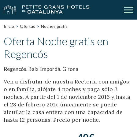
Inicio
Ofertas
Noches gratis
Nuestros Hoteles
Escapadas
Oferta Noche gratis en
Regencós
Bodas
Empresas
Cheques Regalo
Descubre Catalunya
Regencós. Baix Empordà. Girona
Contacto
Mi reserva
Ven a disfrutar de nuestra Rectoria con amigos
o en familia, alójate 4 noches y paga sólo 3
noches. A partir del 1 de noviembre 2016 y hasta
el 28 de febrero 2017, únicamente se puede
vpn_key
person
Iniciar sesión
Crear cuenta
alquilar la casa entera con una capacidad de
hasta 12 personas. Precio por noche.