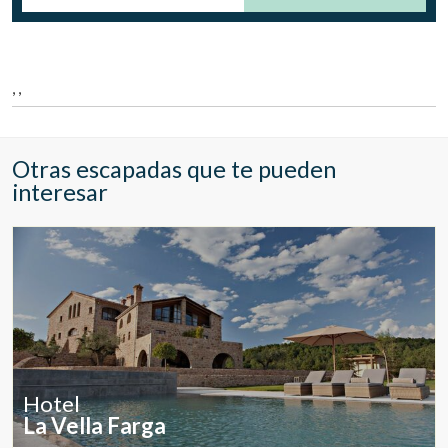
Ubicación/nombre del hotel
, ,
CA
ES
EN
FR
Otras escapadas que te pueden
interesar
Hotel
La Vella Farga
Modificar cookies