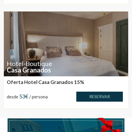
Marketing y publicidad
Estas cookies son utilizadas para almacenar información
sobre las preferencias y elecciones personales del usuario
a través de la observación continuada de sus hábitos de
navegación. Gracias a ellas, podemos conocer los hábitos
de navegación en el sitio web y mostrar publicidad
relacionada con el perfil de navegación del usuario.
Hotel-Boutique
Casa Granados
Oferta Hotel Casa Granados 15%
53€
desde
/ persona
RESERVAR