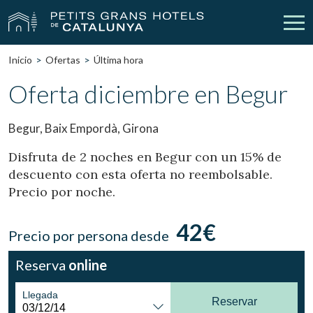
Inicio
Ofertas
Última hora
Nuestros Hoteles
Escapadas
Oferta diciembre en Begur
Bodas
Empresas
Begur, Baix Empordà, Girona
Cheques Regalo
Descubre Catalunya
Disfruta de 2 noches en Begur con un 15% de
descuento con esta oferta no reembolsable.
Contacto
Mi reserva
Precio por noche.
42€
Precio por persona desde
vpn_key
person
Iniciar sesión
Crear cuenta
Reserva
online
Llegada
Reservar