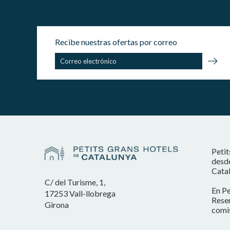
Recibe nuestras ofertas por correo
Petit
desde
Catal
C/ del Turisme, 1,
En Pe
17253 Vall-llobrega
Reser
Girona
comis