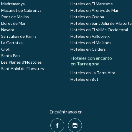
n Madremanya
Hoteles en El Maresme
n Maçanet de Cabrenys
Hoteles en Arenys de Mar
 Pont de Molins
Hoteles en Osona
 Lloret de Mar
Hoteles en Sant Julià de Vilatorta
 Navata
Hoteles en El Vallés Occidental
 San Julián de Ramis
Hoteles en Valldoreix
 La Garrotxa
Hoteles en el Moianès
 Olot
Hoteles en Calders
 Santa Pau
Hoteles con encanto
 Les Planes d'Hostoles
en Tarragona
 Sant Aniol de Finestres
Hoteles en La Terra Alta
Hoteles en Bot
Encuéntranos en