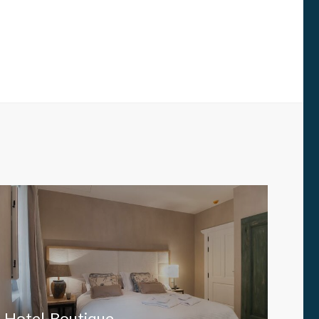
s y
us
gación
Hotel-Boutique