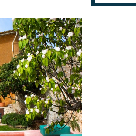
icar cookies
as y funcionales
Siempre 
, ,
io web utiliza Cookies propias para recopilar información con la finalida
 nuestros servicios. Si continua navegando, supone la aceptación de la
ción de las mismas. El usuario tiene la posibilidad de configurar su nav
o, si así lo desea, impedir que sean instaladas en su disco duro, aunq
tener en cuenta que dicha acción podrá ocasionar dificultades de nav
ágina web.
icas y personalización
n realizar el seguimiento y análisis del comportamiento de los usuarios
b. La información recogida mediante este tipo de cookies se utiliza en l
n de la actividad de la web para la elaboración de perfiles de navegac
rios con el fin de introducir mejoras en función del análisis de los dato
en los usuarios del servicio. Permiten guardar la información de prefe
ario para mejorar la calidad de nuestros servicios y para ofrecer una m
ncia a través de productos recomendados.
ing y publicidad