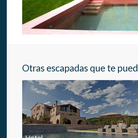
Estas c
eleccio
hábitos
en el si
usuario
Otras escapadas que te pued
Hotel