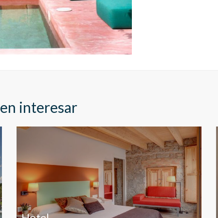
ookies son utilizadas para almacenar información sobre las preferencia
nes personales del usuario a través de la observación continuada de s
 de navegación. Gracias a ellas, podemos conocer los hábitos de nave
tio web y mostrar publicidad relacionada con el perfil de navegación del
.
Guardar configuración
Aceptar todas
en interesar
Hotel