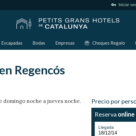
vpn_key
Iniciar se
Escapadas
Bodas
Empresas
Cheques Regalo
 en Regencós
Precio por pers
de domingo noche a jueves noche.
Reserva
online
Llegada