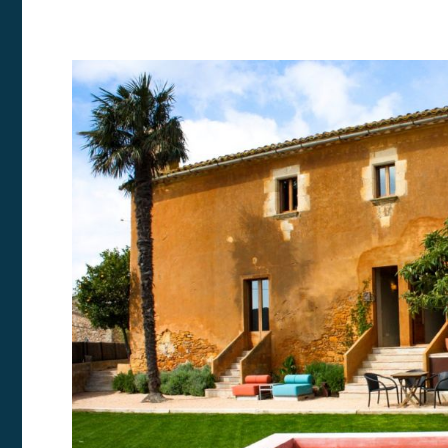
Modif
Técnic
Este sit
mejorar
instala
pudiend
deberá 
de la p
Analít
Permite
sitio we
medició
los usua
que hac
del usu
experie
Market