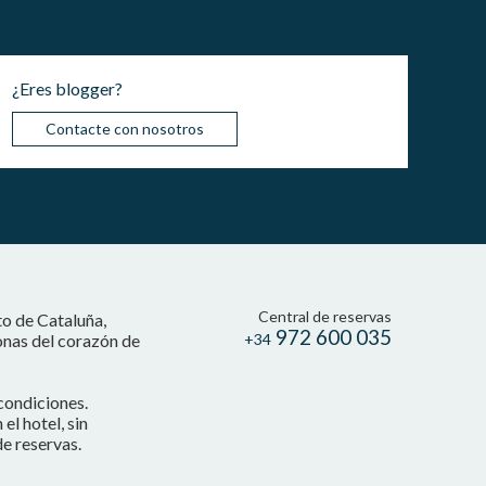
¿Eres blogger?
Contacte con nosotros
Central de reservas
to de Cataluña,
972 600 035
onas del corazón de
+34
condiciones.
l hotel, sin
e reservas.