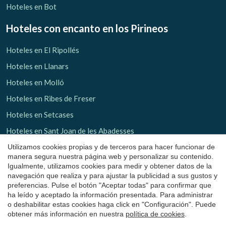
Hoteles en Bot
Hoteles con encanto
en los Pirineos
Hoteles en El Ripollés
Hoteles en Llanars
Hoteles en Molló
Hoteles en Ribes de Freser
Hoteles en Setcases
Guardar configuración
Aceptar todas
Hoteles en Sant Joan de les Abadesses
Hoteles en El Solsonés
Utilizamos cookies propias y de terceros para hacer funcionar de
manera segura nuestra página web y personalizar su contenido.
Hoteles en Lladurs
Igualmente, utilizamos cookies para medir y obtener datos de la
navegación que realiza y para ajustar la publicidad a sus gustos y
Hoteles en Solsona
preferencias. Pulse el botón "Aceptar todas" para confirmar que
ha leído y aceptado la información presentada. Para administrar
Hoteles en Sant Llorenç de Morunys
o deshabilitar estas cookies haga click en "Configuración". Puede
Hoteles en El Pallars Sobirá
obtener más información en nuestra
política de cookies
.