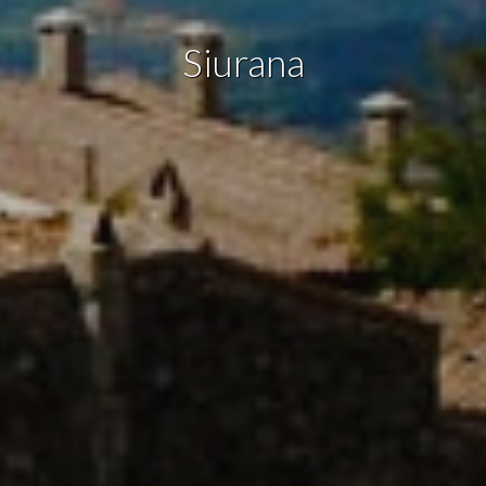
deberá tener en cuenta que dicha acción podrá ocasionar
dificultades de navegación de la página web.
Siurana
Analíticas y personalización
Permiten realizar el seguimiento y análisis del
comportamiento de los usuarios de este sitio web. La
información recogida mediante este tipo de cookies se
utiliza en la medición de la actividad de la web para la
elaboración de perfiles de navegación de los usuarios con
el fin de introducir mejoras en función del análisis de los
datos de uso que hacen los usuarios del servicio. Permiten
guardar la información de preferencia del usuario para
mejorar la calidad de nuestros servicios y para ofrecer una
mejor experiencia a través de productos recomendados.
Marketing y publicidad
Estas cookies son utilizadas para almacenar información
sobre las preferencias y elecciones personales del usuario
a través de la observación continuada de sus hábitos de
navegación. Gracias a ellas, podemos conocer los hábitos
de navegación en el sitio web y mostrar publicidad
relacionada con el perfil de navegación del usuario.