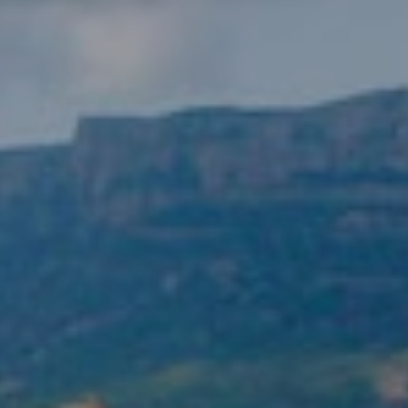
Ubicación/nombre del hotel
CA
ES
EN
FR
Modificar cookies
Técnicas y funcionales
Siempre activas
Este sitio web utiliza Cookies propias para recopilar
información con la finalidad de mejorar nuestros servicios.
Si continua navegando, supone la aceptación de la
instalación de las mismas. El usuario tiene la posibilidad
de configurar su navegador pudiendo, si así lo desea,
impedir que sean instaladas en su disco duro, aunque