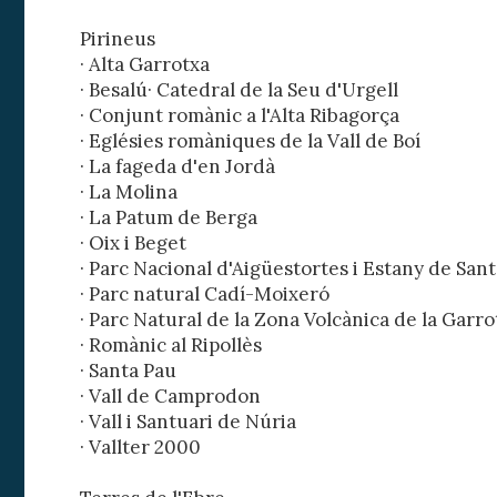
Pirineus
· Alta Garrotxa
· Besalú· Catedral de la Seu d'Urgell
· Conjunt romànic a l'Alta Ribagorça
· Eglésies romàniques de la Vall de Boí
· La fageda d'en Jordà
· La Molina
· La Patum de Berga
· Oix i Beget
· Parc Nacional d'Aigüestortes i Estany de San
· Parc natural Cadí-Moixeró
· Parc Natural de la Zona Volcànica de la Garro
· Romànic al Ripollès
· Santa Pau
· Vall de Camprodon
· Vall i Santuari de Núria
· Vallter 2000