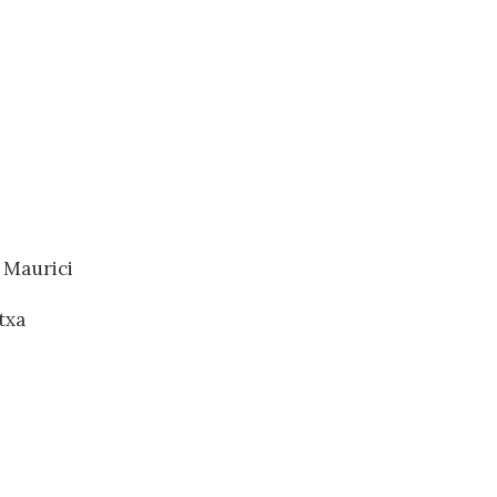
t Maurici
txa