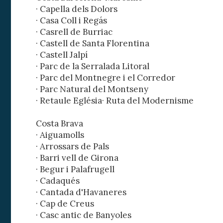
· Capella dels Dolors
Analít
· Casa Coll i Regás
· Casrell de Burriac
Permite
sitio we
· Castell de Santa Florentina
medició
· Castell Jalpí
los usua
que hac
· Parc de la Serralada Litoral
del usu
· Parc del Montnegre i el Corredor
experie
· Parc Natural del Montseny
· Retaule Eglésia· Ruta del Modernisme
Market
Costa Brava
Estas c
eleccio
· Aiguamolls
hábitos
· Arrossars de Pals
en el si
usuario
· Barri vell de Girona
· Begur i Palafrugell
· Cadaqués
· Cantada d'Havaneres
· Cap de Creus
· Casc antic de Banyoles