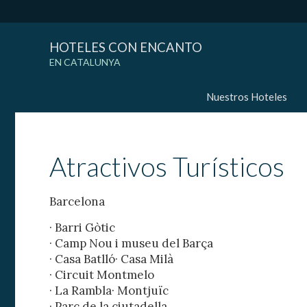
HOTELES CON ENCANTO
EN CATALUNYA
Nuestros Hoteles
Atractivos Turísticos
Barcelona
· Barri Gòtic
· Camp Nou i museu del Barça
· Casa Batlló· Casa Milà
· Circuit Montmelo
· La Rambla· Montjuïc
· Parc de la ciutadella