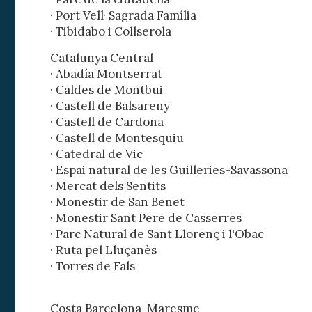
· Port Vell· Sagrada Família
· Tibidabo i Collserola
Catalunya Central
· Abadía Montserrat
· Caldes de Montbui
· Castell de Balsareny
· Castell de Cardona
· Castell de Montesquiu
· Catedral de Vic
· Espai natural de les Guilleries-Savassona
Modif
· Mercat dels Sentits
· Monestir de San Benet
· Monestir Sant Pere de Casserres
Técnic
· Parc Natural de Sant Llorenç i l'Obac
Este sit
· Ruta pel Lluçanès
mejorar
instala
· Torres de Fals
pudiend
deberá 
de la p
Costa Barcelona-Maresme