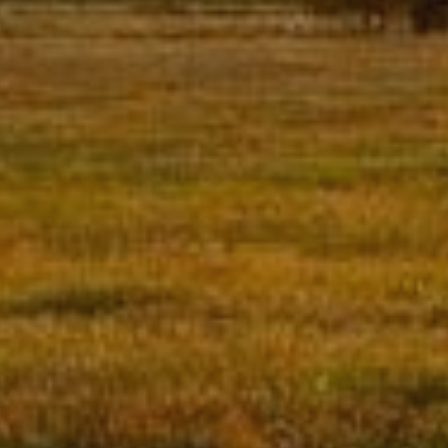
ejor
s y
us
gación