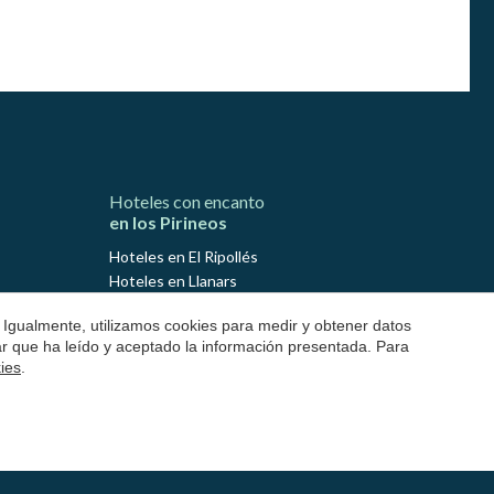
Hoteles con encanto
en los Pirineos
Hoteles en El Ripollés
Hoteles en Llanars
Hoteles en Molló
 Igualmente, utilizamos cookies para medir y obtener datos
Hoteles en Ribes de Freser
mar que ha leído y aceptado la información presentada. Para
Hoteles en Setcases
kies
.
Hoteles en Sant Joan de les Abadesses
Hoteles en El Solsonés
Hoteles en Lladurs
Hoteles en Solsona
Hoteles en Sant Llorenç de Morunys