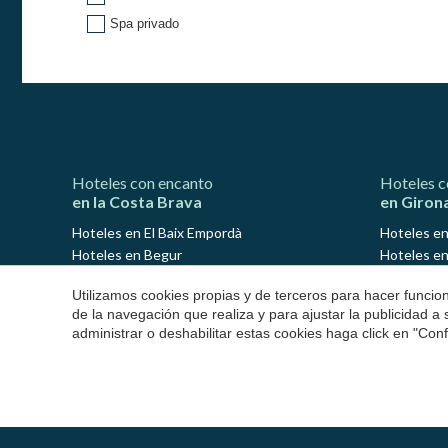
Spa privado
Hoteles con encanto
Hoteles c
en la Costa Brava
en Giron
Hoteles en El Baix Empordà
Hoteles en
Hoteles en Begur
Hoteles en
Hoteles en Calella de Palafrugell
Hoteles en
Utilizamos cookies propias y de terceros para hacer funci
Hoteles en Llafranc
Hoteles en
de la navegación que realiza y para ajustar la publicidad a
Hoteles en Platja d'Aro
Hoteles e
administrar o deshabilitar estas cookies haga click en "Co
Hoteles en Palamós
Hoteles e
Hoteles en S'Agaró
Hoteles en
Hoteles en Pals
Hoteles en
Hoteles en Peratallada
Hoteles en
Hoteles en Sant Antoni de Calonge
Hoteles en