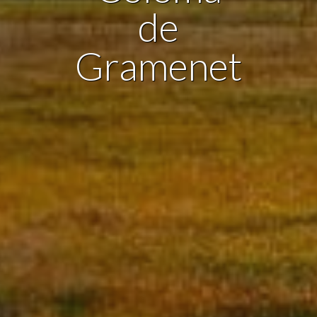
ario para mejorar la calidad de nuestros servicios y para ofrecer una m
de
ncia a través de productos recomendados.
Gramenet
ing y publicidad
ookies son utilizadas para almacenar información sobre las preferencia
nes personales del usuario a través de la observación continuada de s
 de navegación. Gracias a ellas, podemos conocer los hábitos de nave
tio web y mostrar publicidad relacionada con el perfil de navegación del
.
Guardar configuración
Aceptar todas