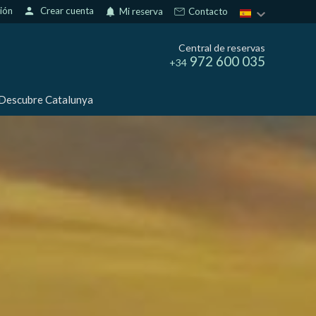
sión
person
Crear cuenta
notifications
Mi reserva
Contacto
Central de reservas
972 600 035
+34
Descubre Catalunya