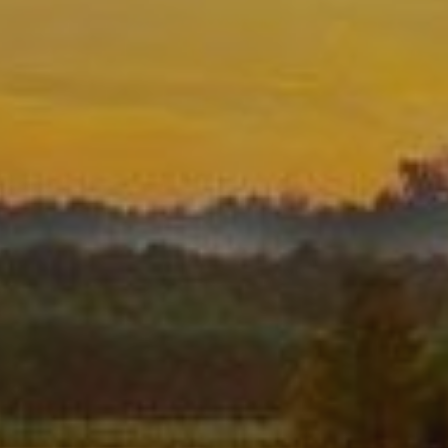
activas
d de
egador
ue
egación
 de este
a
ión de
s de uso
rencia