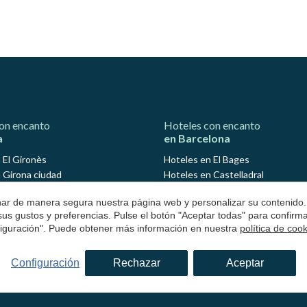
on encanto
Hoteles con encanto
a
en Barcelona
 El Gironès
Hoteles en El Bages
 Girona ciudad
Hoteles en Castelladral
 Avinyonet de Puigventós
Hoteles en Monistrol de Calders
onar de manera segura nuestra página web y personalizar su contenido.
 Cantallops
Hoteles en El Barcelonés
 sus gustos y preferencias. Pulse el botón "Aceptar todas" para confir
n Madremanya
Hoteles en El Maresme
nfiguración". Puede obtener más información en nuestra
política de coo
n Maçanet de Cabrenys
Hoteles en Arenys de Mar
 Pont de Molins
Hoteles en Osona
Configuración
Rechazar
Aceptar
 Lloret de Mar
Hoteles en Sant Julià de Vilatorta
 Navata
Hoteles en El Vallés Occidental
 San Julián de Ramis
Hoteles en Valldoreix