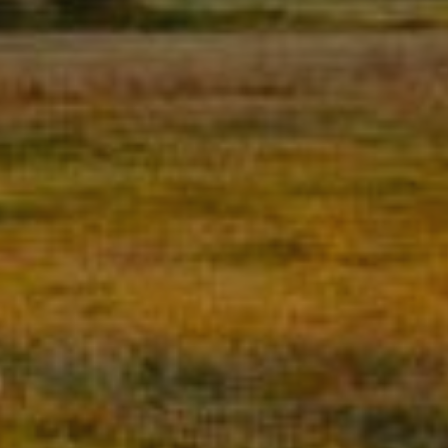
del usu
experie
Market
Estas c
eleccio
hábitos
en el si
usuario