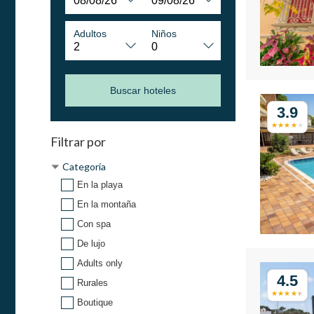
Adultos
Niños
Buscar hoteles
3.9
Filtrar por
Categoría
En la playa
En la montaña
Con spa
De lujo
Adults only
4.5
Rurales
Boutique