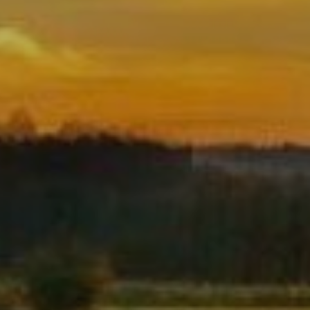
Modif
Técnic
Este sit
mejorar
instala
pudiend
deberá 
de la p
Analít
Permite
sitio we
medició
los usua
que hac