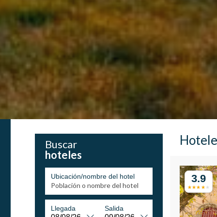
Hotele
Buscar
hoteles
Ubicación/nombre del hotel
3.9
Llegada
Salida