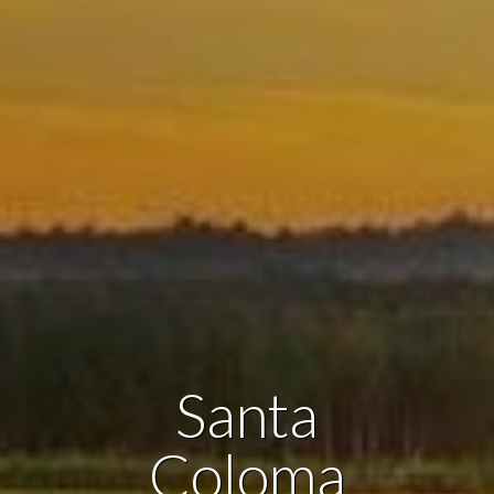
icar cookies
as y funcionales
Siempre 
io web utiliza Cookies propias para recopilar información con la finalida
 nuestros servicios. Si continua navegando, supone la aceptación de la
ción de las mismas. El usuario tiene la posibilidad de configurar su nav
o, si así lo desea, impedir que sean instaladas en su disco duro, aunq
tener en cuenta que dicha acción podrá ocasionar dificultades de nav
ágina web.
icas y personalización
Santa
n realizar el seguimiento y análisis del comportamiento de los usuarios
b. La información recogida mediante este tipo de cookies se utiliza en l
Coloma
n de la actividad de la web para la elaboración de perfiles de navegac
rios con el fin de introducir mejoras en función del análisis de los dato
en los usuarios del servicio. Permiten guardar la información de prefe