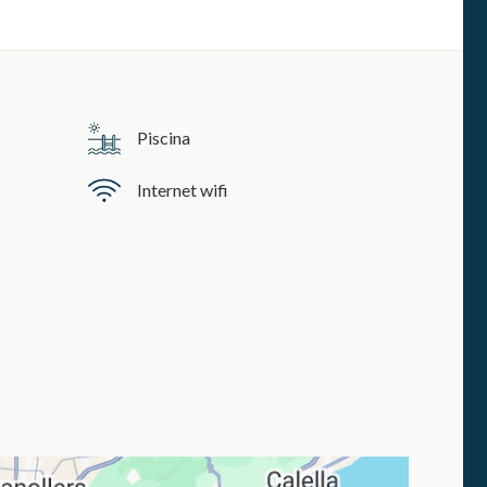
s y
us
gación
Piscina
Internet wifi