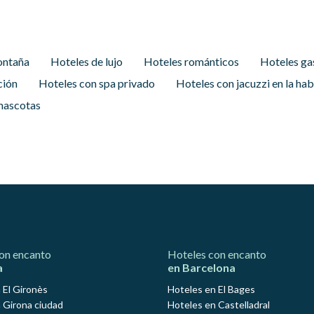
ontaña
Hoteles de lujo
Hoteles románticos
Hoteles ga
ción
Hoteles con spa privado
Hoteles con jacuzzi en la hab
mascotas
on encanto
Hoteles con encanto
a
en Barcelona
 El Gironès
Hoteles en El Bages
 Girona ciudad
Hoteles en Castelladral