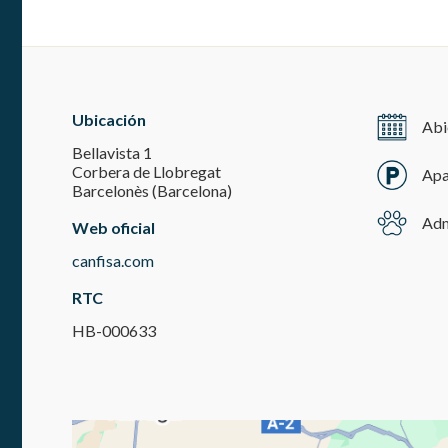
experie
Market
Estas c
eleccio
Ubicación
hábitos
Abi
en el si
Bellavista 1
usuario
Corbera de Llobregat
Apa
Barcelonès (Barcelona)
Adm
Web oficial
canfisa.com
RTC
HB-000633