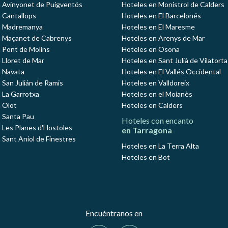
 Avinyonet de Puigventós
Hoteles en Monistrol de Calders
 Cantallops
Hoteles en El Barcelonés
n Madremanya
Hoteles en El Maresme
n Maçanet de Cabrenys
Hoteles en Arenys de Mar
 Pont de Molins
Hoteles en Osona
 Lloret de Mar
Hoteles en Sant Julià de Vilatorta
 Navata
Hoteles en El Vallés Occidental
 San Julián de Ramis
Hoteles en Valldoreix
 La Garrotxa
Hoteles en el Moianès
 Olot
Hoteles en Calders
 Santa Pau
Hoteles con encanto
 Les Planes d'Hostoles
en Tarragona
 Sant Aniol de Finestres
Hoteles en La Terra Alta
Hoteles en Bot
Encuéntranos en