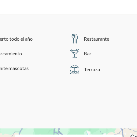
ncia a través de productos recomendados.
ing y publicidad
ookies son utilizadas para almacenar información sobre las preferencia
nes personales del usuario a través de la observación continuada de s
 de navegación. Gracias a ellas, podemos conocer los hábitos de nave
erto todo el año
Restaurante
tio web y mostrar publicidad relacionada con el perfil de navegación del
.
Guardar configuración
Aceptar todas
rcamiento
Bar
ite mascotas
Terraza