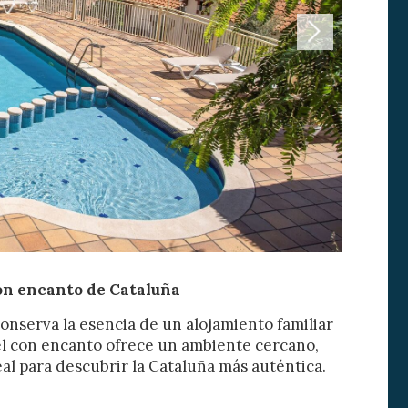
activas
d de
egador
ue
egación
 con encanto de Cataluña
onserva la esencia de un alojamiento familiar
 de este
a
tel con encanto ofrece un ambiente cercano,
ión de
eal para descubrir la Cataluña más auténtica.
s de uso
rencia
ejor