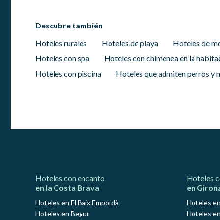
Descubre también
Hoteles rurales
Hoteles de playa
Hoteles de m
Hoteles con spa
Hoteles con chimenea en la habita
Hoteles con piscina
Hoteles que admiten perros y 
Hoteles con encanto
Hoteles c
en la Costa Brava
en Giron
Hoteles en El Baix Empordà
Hoteles en
Hoteles en Begur
Hoteles en