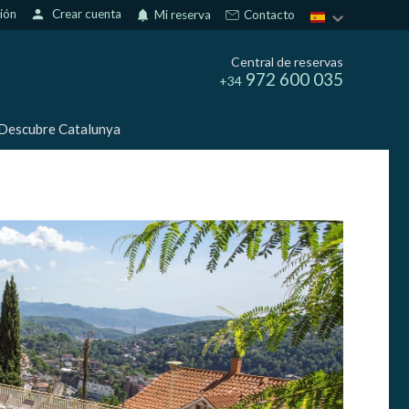
sión
person
Crear cuenta
notifications
Mi reserva
Contacto
Central de reservas
972 600 035
+34
Descubre Catalunya