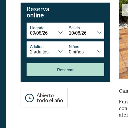
Reserva
online
Modif
Llegada
Salida
Técnic
Adultos
Niños
Este sit
mejorar
instala
pudiend
Reservar
deberá 
de la p
Can
Analít
Abierto
todo el año
Fun
Permite
sitio we
con
medició
ate
los usua
que hac
del usu