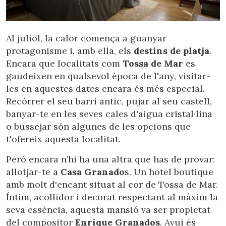
Al juliol, la calor comença a guanyar
protagonisme i, amb ella, els
destins de platja
.
Encara que localitats com
Tossa de Mar
es
gaudeixen en qualsevol època de l'any, visitar-
les en aquestes dates encara és més especial.
Recórrer el seu barri antic, pujar al seu castell,
banyar-te en les seves cales d'aigua cristal·lina
o bussejar són algunes de les opcions que
t'ofereix aquesta localitat.
Però encara n’hi ha una altra que has de provar:
allotjar-te a
Casa Granado
s. Un hotel boutique
amb molt d'encant situat al cor de Tossa de Mar.
Gestionar la meva reserva
Íntim, acollidor i decorat respectant al màxim la
seva essència, aquesta mansió va ser propietat
del compositor
Enrique Granados
. Avui és