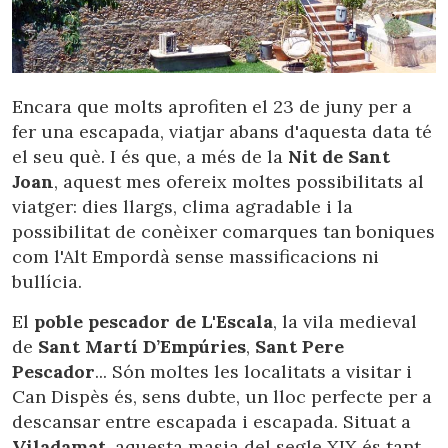
Encara que molts aprofiten el 23 de juny per a
fer una escapada, viatjar abans d'aquesta data té
el seu què. I és que, a més de la
Nit de Sant
Joan
, aquest mes ofereix moltes possibilitats al
viatger: dies llargs, clima agradable i la
possibilitat de conèixer comarques tan boniques
com l'Alt Empordà sense massificacions ni
bullícia.
El
poble pescador de L'Escala
, la vila medieval
de
Sant Martí D’Empúries
,
Sant Pere
Pescador
... Són moltes les localitats a visitar i
Can Dispès és, sens dubte, un lloc perfecte per a
descansar entre escapada i escapada. Situat a
Viladamat
, aquesta masia del segle XIX és tant