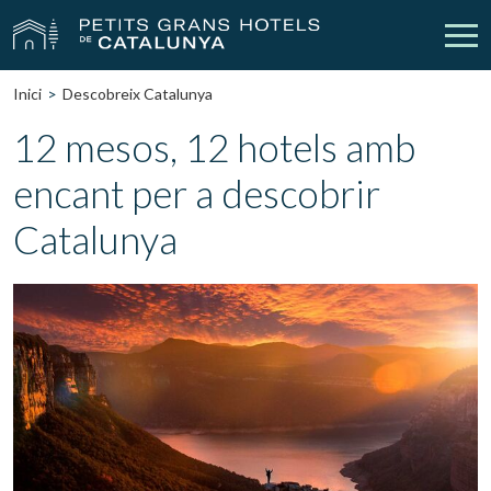
Inici
Descobreix Catalunya
Els Nostres Hotels
Escapades
12 mesos, 12 hotels amb
encant per a descobrir
Casaments
Empreses
Catalunya
Xecs Regal
Descobreix Catalunya
Contacte
La meva reserva
vpn_key
person
Inicia sessió
Crear compte