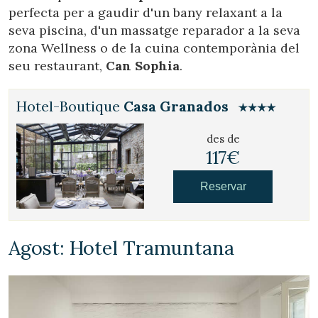
perfecta per a gaudir d'un bany relaxant a la
seva piscina, d'un massatge reparador a la seva
Verificar localitzador
zona Wellness o de la cuina contemporània del
seu restaurant,
Can Sophia
.
Hotel-Boutique
Casa Granados
des de
117€
Reservar
Agost: Hotel Tramuntana