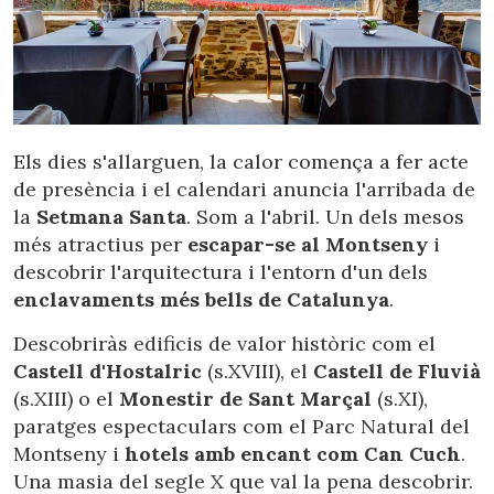
Els dies s'allarguen, la calor comença a fer acte
de presència i el calendari anuncia l'arribada de
la
Setmana Santa
. Som a l'abril. Un dels mesos
més atractius per
escapar-se al Montseny
i
descobrir l'arquitectura i l'entorn d'un dels
enclavaments més bells de Catalunya
.
Descobriràs edificis de valor històric com el
Castell d'Hostalric
(s.XVIII), el
Castell de Fluvià
(s.XIII) o el
Monestir de Sant Marçal
(s.XI),
paratges espectaculars com el Parc Natural del
Montseny i
hotels amb encant com Can Cuch
.
Una masia del segle X que val la pena descobrir.