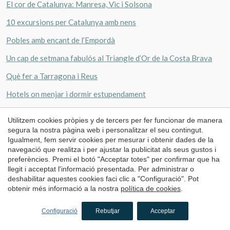
El cor de Catalunya: Manresa, Vic i Solsona
10 excursions per Catalunya amb nens
Pobles amb encant de l’Empordà
Un cap de setmana fabulós al Triangle d’Or de la Costa Brava
Què fer a Tarragona i Reus
Hotels on menjar i dormir estupendament
Ruta en cotxe pels pobles medievals de Catalunya
Utilitzem cookies pròpies y de tercers per fer funcionar de manera
5 Escapades per Setmana Santa
segura la nostra pàgina web i personalitzar el seu contingut.
Igualment, fem servir cookies per mesurar i obtenir dades de la
navegació que realitza i per ajustar la publicitat als seus gustos i
preferències. Premi el botó "Acceptar totes" per confirmar que ha
llegit i acceptat l'informació presentada. Per administrar o
deshabilitar aquestes cookies faci clic a "Configuració". Pot
obtenir més informació a la nostra
política de cookies
.
Configuració
Rebutjar
Acceptar