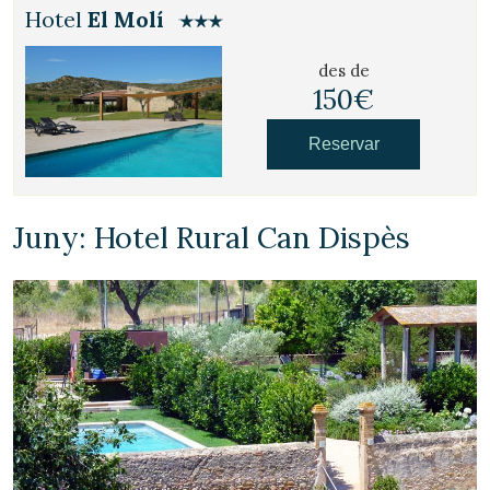
Hotel
El Molí
des de
150€
Reservar
Juny: Hotel Rural Can Dispès