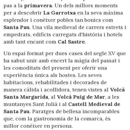
pas a la
primavera
. Un dels millors moments
per a descobrir
La Garrotxa
en la seva màxima
esplendor i conèixer pobles tan bonics com
Santa Pau
. Una vila medieval de carrers estrets i
empedrats, edificis carregats d'història i hotels
amb tant encant com
Cal Sastre
.
Un espai format per dues cases del segle XV que
ha sabut unir amb encert la màgia del passat i
les comoditats del present per oferir una
experiència única als hostes. Les seves
habitacions, rehabilitades i decorades de
manera càlida i acollidora, tenen vistes al
Volcà
Santa Margarida
, al
Volcà Puig de Mar
, a les
muntanyes Sant Julià i al
Castell Medieval de
Santa Pau
. Paratges de bellesa incomparables
que, com la gastronomia de la comarca, és
millor conèixer en persona.