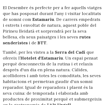
El Desembre és perfecte per a fer aquells viatges
que has posposat durant l'any i visitar localitats
de somni com
Estamariu
. De carrers empedrats
i estrets i envoltat de natura, aquest poble del
Pirineu lleidatà et sorprendrà per la seva
bellesa, els seus paisatges i les seves
rutes
senderistes
i de
BTT
.
També, per les vistes a la
Serra del Cadí
que
ofereix l’
Hotelet d'Estamariu
. Un espai pensat
perquè desconnectis de la rutina i et relaxis
després d'un dia en plena natura. Càlides,
acollidores i amb totes les comoditats, les seves
habitacions et permetran gaudir d'un somni
reparador. Igual de reparadora i plaent és la
seva cuina: de temporada i elaborada amb
productes de proximitat perquè et submergeixis
en la gastronomia de l'
Alt Urgell
.