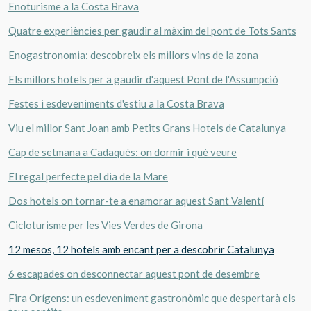
Enoturisme a la Costa Brava
Quatre experiències per gaudir al màxim del pont de Tots Sants
Enogastronomia: descobreix els millors vins de la zona
Els millors hotels per a gaudir d'aquest Pont de l'Assumpció
Festes i esdeveniments d'estiu a la Costa Brava
Viu el millor Sant Joan amb Petits Grans Hotels de Catalunya
Cap de setmana a Cadaqués: on dormir i què veure
El regal perfecte pel dia de la Mare
Dos hotels on tornar-te a enamorar aquest Sant Valentí
Cicloturisme per les Vies Verdes de Girona
12 mesos, 12 hotels amb encant per a descobrir Catalunya
6 escapades on desconnectar aquest pont de desembre
Fira Orígens: un esdeveniment gastronòmic que despertarà els