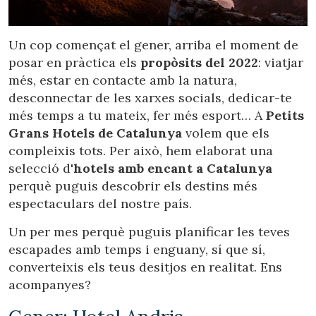
Ubicació/nom de l'hotel
Un cop començat el gener, arriba el moment de
posar en pràctica els
propòsits del 2022
: viatjar
CA
ES
EN
FR
més, estar en contacte amb la natura,
desconnectar de les xarxes socials, dedicar-te
més temps a tu mateix, fer més esport… A
Petits
Grans Hotels de Catalunya
volem que els
compleixis tots. Per això, hem elaborat una
selecció d'
hotels amb encant a Catalunya
perquè puguis descobrir els destins més
espectaculars del nostre país.
Un per mes perquè puguis planificar les teves
escapades amb temps i enguany, sí que sí,
converteixis els teus desitjos en realitat. Ens
acompanyes?