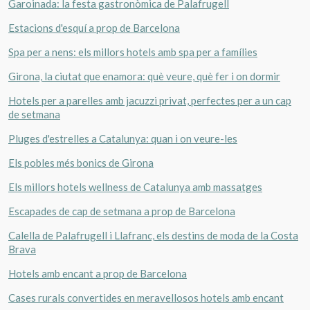
Garoinada: la festa gastronòmica de Palafrugell
Estacions d'esquí a prop de Barcelona
Spa per a nens: els millors hotels amb spa per a famílies
Girona, la ciutat que enamora: què veure, què fer i on dormir
Hotels per a parelles amb jacuzzi privat, perfectes per a un cap
de setmana
Pluges d'estrelles a Catalunya: quan i on veure-les
Els pobles més bonics de Girona
Els millors hotels wellness de Catalunya amb massatges
Escapades de cap de setmana a prop de Barcelona
Calella de Palafrugell i Llafranc, els destins de moda de la Costa
Brava
Hotels amb encant a prop de Barcelona
Cases rurals convertides en meravellosos hotels amb encant