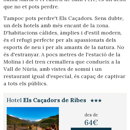
Tècniques i funcionals
Sempre activades
que no et pots perdre.
Aquest lloc web utilitza cookies pròpies per recopilar
informació amb la finalitat de millorar els nostres serveis.
Tampoc pots perdre't Els Caçadors. Sens dubte,
Si continua navegant, suposa l'acceptació de la instal·lació
de les mateixes. L'usuari té la possibilitat de configurar el
un dels hotels amb més encant de la zona.
navegador podent, si així ho desitja, impedir que siguin
D'habitacions càlides, àmplies i d'estil modern,
instal·lades al disc dur, encara que haurà de tenir en
compte que aquesta acció podrà ocasionar dificultats de
és el refugi perfecte per als apassionats dels
navegació de la pàgina web.
esports de neu i per als amants de la natura. No
és d'estranyar. A pocs metres de l'estació de la
Analítiques i personalització
Molina i del tren cremallera que condueix a la
Permeten fer el seguiment i l'anàlisi del comportament
Vall de Núria, amb vistes de somni i un
dels usuaris d'aquest lloc web. La informació recollida
restaurant igual d'especial, és capaç de captivar
mitjançant aquest tipus de cookies s'utilitza en el
mesurament de l'activitat del web per a l'elaboració de
a tots els públics.
perfils de navegació dels usuaris per introduir millores en
funció de l'anàlisi de les dades d'ús que fan els usuaris del
servei. Permeten desar la informació de preferència de
Hotel
Els Caçadors de Ribes
l'usuari per millorar la qualitat dels nostres serveis i oferir
una millor experiència a través de productes recomanats.
des de
Marketing i publicitat
64€
Aquestes cookies són utilitzades per emmagatzemar