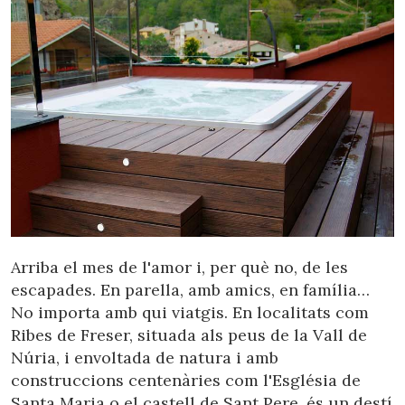
Arriba el mes de l'amor i, per què no, de les
escapades. En parella, amb amics, en família…
No importa amb qui viatgis. En localitats com
Ribes de Freser, situada als peus de la Vall de
Modificar cookies
Núria, i envoltada de natura i amb
construccions centenàries com l'Església de
Santa Maria o el castell de Sant Pere, és un destí