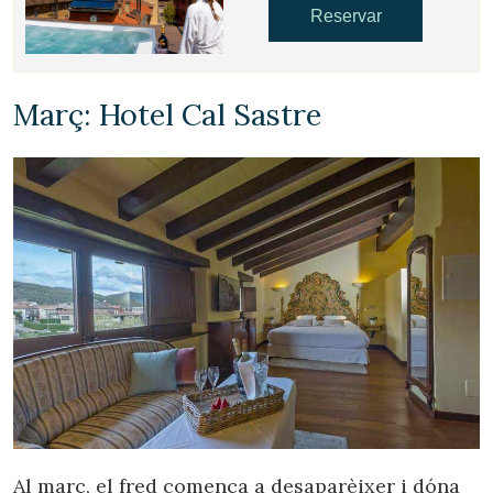
informació sobre les preferències i les eleccions personals
Reservar
de l'usuari a través de l'observació continuada dels seus
hàbits de navegació. Gràcies a elles, podem conèixer els
hàbits de navegació al lloc web i mostrar publicitat
relacionada amb el perfil de navegació de l'usuari.
Març: Hotel Cal Sastre
Al març, el fred comença a desaparèixer i dóna