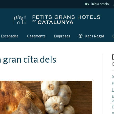
vpn_key
Inicia sessió
p
Escapades
Casaments
Empreses
Xecs Regal
D
a gran cita dels
G
5
P
L
E
b
E
P