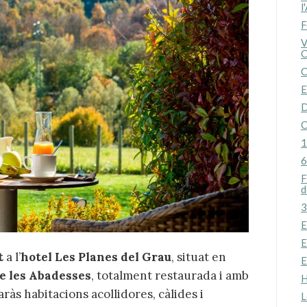
l
F
V
C
C
E
D
C
1
6
F
d
3
E
E
t
a l’
hotel Les Planes del Grau
, situat en
E
e les Abadesses
, totalment restaurada i amb
H
ràs habitacions acollidores, càlides i
L