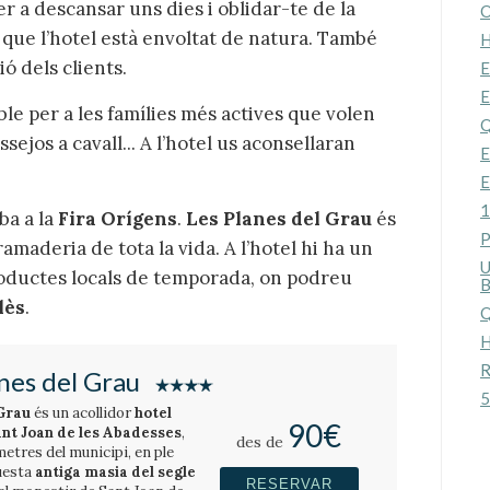
r a descansar uns dies i oblidar-te de la
O
ja que l’hotel està envoltat de natura. També
H
ió dels clients.
E
E
e per a les famílies més actives que volen
Q
assejos a cavall... A l’hotel us aconsellaran
E
E
1
ba a la
Fira Orígens
.
Les Planes del Grau
és
P
amaderia de tota la vida. A l’hotel hi ha un
U
oductes locals de temporada, on podreu
B
lès
.
Q
H
R
nes del Grau
5
 Grau
és un acollidor
hotel
90€
nt Joan de les Abadesses
,
des de
etres del municipi, en ple
uesta
antiga masia del segle
RESERVAR