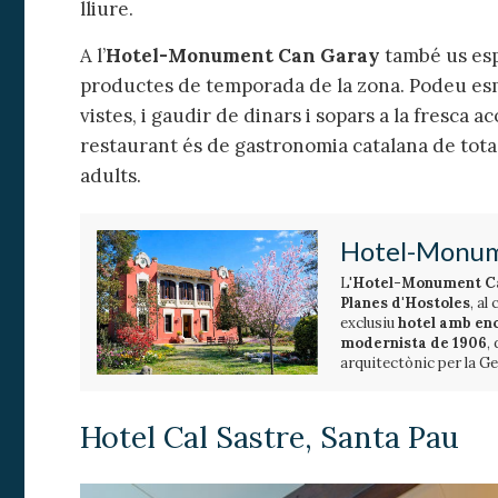
lliure.
A l’
Hotel-Monument Can Garay
també us esp
productes de temporada de la zona. Podeu esm
vistes, i gaudir de dinars i sopars a la fresca 
restaurant és de gastronomia catalana de tota 
adults.
Hotel-Monum
L'
Hotel-Monument C
Planes d'Hostoles
, al
exclusiu
hotel amb enc
modernista de 1906
,
arquitectònic per la Ge
Considerat un dels po
Aquest
petit hotel fam
Catalunya
habitacions dobles i 1 s
, ofereix un
història, natura i tranq
orientades cap a un esp
Hotel Cal Sastre, Santa Pau
entorn privilegiat.
més de 4.000 m². Els se
amb llar de foc
i l'ate
atmosfera íntima i rela
Ubicat a les portes del