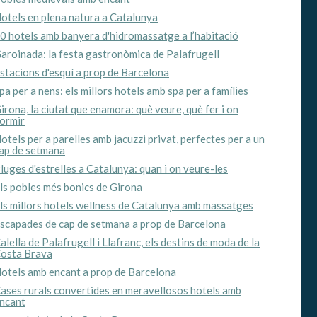
otels en plena natura a Catalunya
0 hotels amb banyera d'hidromassatge a l’habitació
aroinada: la festa gastronòmica de Palafrugell
stacions d'esquí a prop de Barcelona
pa per a nens: els millors hotels amb spa per a famílies
irona, la ciutat que enamora: què veure, què fer i on
ormir
otels per a parelles amb jacuzzi privat, perfectes per a un
ap de setmana
luges d'estrelles a Catalunya: quan i on veure-les
ls pobles més bonics de Girona
ls millors hotels wellness de Catalunya amb massatges
scapades de cap de setmana a prop de Barcelona
tivades
alella de Palafrugell i Llafranc, els destins de moda de la
 de
osta Brava
tal·lació
 així ho
otels amb encant a prop de Barcelona
n
ases rurals convertides en meravellosos hotels amb
na web.
ncant