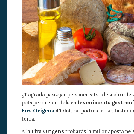
Modif
¿T’agrada passejar pels mercats i descobrir le
Tècniq
pots perdre un dels
esdeveniments gastronò
Aquest l
millorar
Fira Orígens
d’Olot
, on podràs mirar, tastar 
de les m
terra.
desitja,
compte 
A la
Fira Orígens
trobaràs la millor aposta pel