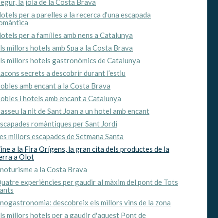
egur, la joia de la Costa Brava
otels per a parelles a la recerca d'una escapada
omàntica
oc web.
urament
otels per a famílies amb nens a Catalunya
 servei.
ls millors hotels amb Spa a la Costa Brava
 dels
ls millors hotels gastronòmics de Catalunya
s.
acons secrets a descobrir durant l’estiu
obles amb encant a la Costa Brava
obles i hotels amb encant a Catalunya
asseu la nit de Sant Joan a un hotel amb encant
inuada
scapades romàntiques per Sant Jordi
ió de
es millors escapades de Setmana Santa
ine a la Fira Orígens, la gran cita dels productes de la
erra a Olot
noturisme a la Costa Brava
uatre experiències per gaudir al màxim del pont de Tots
ants
nogastronomia: descobreix els millors vins de la zona
ls millors hotels per a gaudir d'aquest Pont de