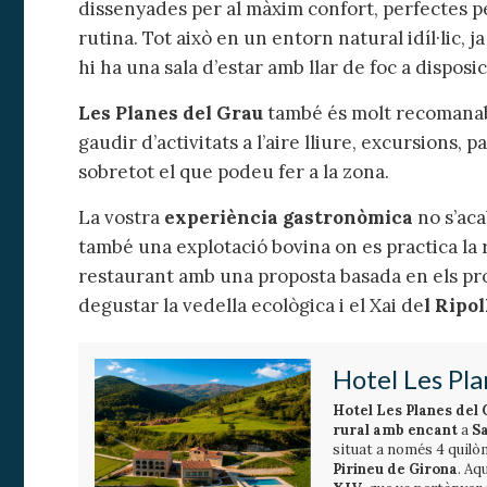
dissenyades per al màxim confort, perfectes pe
rutina. Tot això en un entorn natural idíl·lic, 
hi ha una sala d’estar amb llar de foc a disposic
Les Planes del Grau
també és molt recomanabl
gaudir d’activitats a l’aire lliure, excursions, p
sobretot el que podeu fer a la zona.
La vostra
experiència gastronòmica
no s’aca
també una explotació bovina on es practica la r
restaurant amb una proposta basada en els pr
degustar la vedella ecològica i el Xai de
l Ripol
Hotel Les Pla
Hotel Les Planes del
rural amb encant
a
Sa
situat a només 4 quilòm
Pirineu de Girona
. Aq