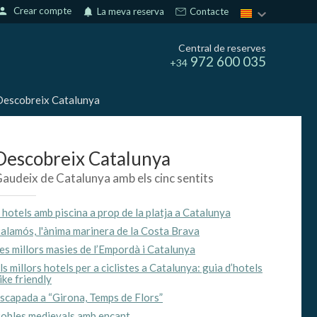
erson
Crear compte
notifications
La meva reserva
Contacte
Central de reserves
972 600 035
+34
escobreix Catalunya
Descobreix Catalunya
audeix de Catalunya amb els cinc sentits
 hotels amb piscina a prop de la platja a Catalunya
alamós, l'ànima marinera de la Costa Brava
es millors masies de l’Empordà i Catalunya
ls millors hotels per a ciclistes a Catalunya: guia d’hotels
ike friendly
scapada a “Girona, Temps de Flors”
obles medievals amb encant