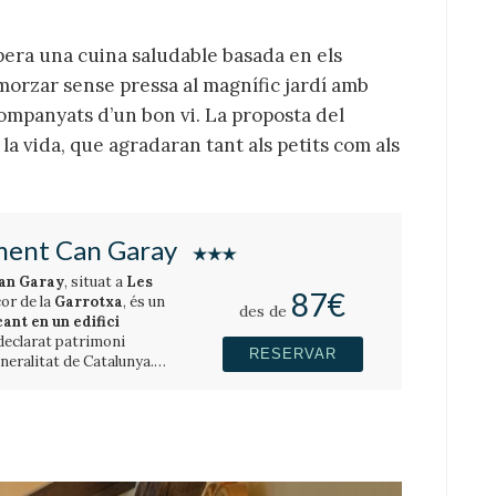
era una cuina saludable basada en els
orzar sense pressa al magnífic jardí amb
acompanyats d’un bon vi. La proposta del
la vida, que agradaran tant als petits com als
ent Can Garay
an Garay
, situat a
Les
87€
 cor de la
Garrotxa
, és un
des de
ant en un edifici
 declarat patrimoni
RESERVAR
neralitat de Catalunya.
cs
iliar
hotels modernistes de
disposa de només 6
uite familiar, totes
a experiència única on
uil·litat s'uneixen en un
ectacular jardí centenari de
us acollidors espais, el
saló
nció personalitzada creen una
xada, ideal per a
Parc Natural de la Zona
escapades