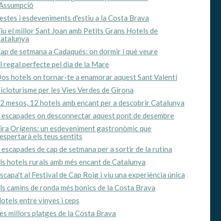
'Assumpció
estes i esdeveniments d'estiu a la Costa Brava
iu el millor Sant Joan amb Petits Grans Hotels de
atalunya
ap de setmana a Cadaqués: on dormir i què veure
l regal perfecte pel dia de la Mare
os hotels on tornar-te a enamorar aquest Sant Valentí
icloturisme per les Vies Verdes de Girona
2 mesos, 12 hotels amb encant per a descobrir Catalunya
 escapades on desconnectar aquest pont de desembre
ira Orígens: un esdeveniment gastronòmic que
espertarà els teus sentits
 escapades de cap de setmana per a sortir de la rutina
ls hotels rurals amb més encant de Catalunya
scapa't al Festival de Cap Roig i viu una experiència única
ls camins de ronda més bonics de la Costa Brava
otels entre vinyes i ceps
es millors platges de la Costa Brava