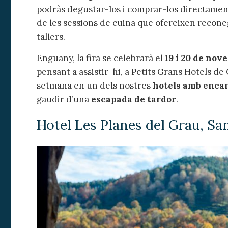
Analít
podràs degustar-los i comprar-los directament
de les sessions de cuina que ofereixen reconeg
Permete
La info
tallers.
de l'act
introdui
Enguany, la fira se celebrarà el
19 i 20 de nov
Permeten
nostres
pensant a assistir-hi, a Petits Grans Hotels d
setmana en un dels nostres
hotels amb enca
Marketi
gaudir d’una
escapada de tardor
.
Aqueste
preferèn
Hotel Les Planes del Grau, Sa
dels se
navegaci
l'usuari.