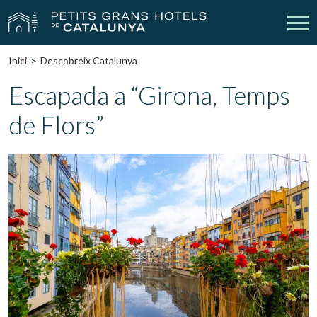
Inici
Descobreix Catalunya
Els Nostres Hotels
Escapades
Escapada a “Girona, Temps
de Flors”
Casaments
Empreses
Xecs Regal
Descobreix Catalunya
Contacte
La meva reserva
vpn_key
person
Inicia sessió
Crear compte