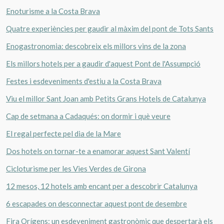
Enoturisme a la Costa Brava
Quatre experiències per gaudir al màxim del pont de Tots Sants
Enogastronomia: descobreix els millors vins de la zona
Els millors hotels per a gaudir d'aquest Pont de l'Assumpció
Festes i esdeveniments d'estiu a la Costa Brava
Viu el millor Sant Joan amb Petits Grans Hotels de Catalunya
Cap de setmana a Cadaqués: on dormir i què veure
El regal perfecte pel dia de la Mare
Dos hotels on tornar-te a enamorar aquest Sant Valentí
Cicloturisme per les Vies Verdes de Girona
12 mesos, 12 hotels amb encant per a descobrir Catalunya
6 escapades on desconnectar aquest pont de desembre
Fira Orígens: un esdeveniment gastronòmic que despertarà els