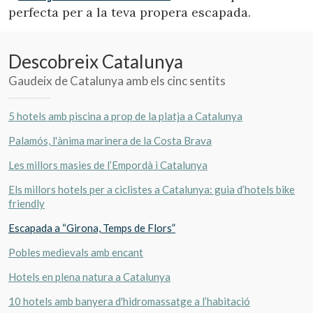
perfecta per a la teva propera escapada.
Descobreix Catalunya
Gaudeix de Catalunya amb els cinc sentits
5 hotels amb piscina a prop de la platja a Catalunya
Palamós, l'ànima marinera de la Costa Brava
Les millors masies de l’Empordà i Catalunya
Gestionar la meva reserva
Els millors hotels per a ciclistes a Catalunya: guia d’hotels bike
friendly
Escapada a “Girona, Temps de Flors”
Pobles medievals amb encant
Verificar localitzador
Hotels en plena natura a Catalunya
10 hotels amb banyera d'hidromassatge a l’habitació