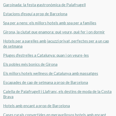
Garoinada: la festa gastronòmica de Palafrugell
Estacions d'esquí a prop de Barcelona
Spa per a nens: els millors hotels amb spa per a famílies
Girona, la ciutat que enamora: què veure, què fer i on dormir
Hotels per a parelles amb jacuzzi privat, perfectes per a un cap
de setmana
Pluges d'estrelles a Catalunya: quan i on veure-les
Els pobles més bonics de Girona
Els millors hotels wellness de Catalunya amb massatges
Escapades de cap de setmana a prop de Barcelona
Calella de Palafrugell i Llafranc, els destins de moda de la Costa
Brava
Hotels amb encant a prop de Barcelona
Cases rurals convertides en meravellosos hotels amb encant