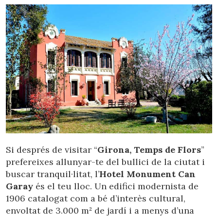
funció de l'anàlisi de les dades d'ús que fan els usuaris del
servei. Permeten desar la informació de preferència de
l'usuari per millorar la qualitat dels nostres serveis i oferir
una millor experiència a través de productes recomanats.
Marketing i publicitat
Aquestes cookies són utilitzades per emmagatzemar
informació sobre les preferències i les eleccions personals
de l'usuari a través de l'observació continuada dels seus
hàbits de navegació. Gràcies a elles, podem conèixer els
hàbits de navegació al lloc web i mostrar publicitat
relacionada amb el perfil de navegació de l'usuari.
Si després de visitar “
Girona, Temps de Flors
”
prefereixes allunyar-te del bullici de la ciutat i
buscar tranquil·litat, l’
Hotel Monument Can
Garay
és el teu lloc. Un edifici modernista de
1906 catalogat com a bé d’interès cultural,
envoltat de 3.000 m² de jardí i a menys d’una