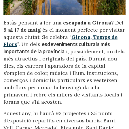
Ubicació/nom de l'hotel
Estàs pensant a fer una
escapada a Girona
? Del
9 al 17 de maig
és el moment perfecte per visitar
CA
ES
EN
FR
aquesta ciutat. Se celebra “
Girona, Temps de
Flors
”. Un dels
esdeveniments culturals més
importants de la província
i, possiblement, un dels
més atractius i originals del país. Durant nou
dies, els carrers i aparadors de la capital
s’omplen de color, música i llum. Institucions,
comerços i domicilis particulars es vesteixen
amb flors per donar la benvinguda a la
primavera i rebre els milers de visitants locals i
forans que s’hi acosten.
Aquest any, hi haurà 92 projectes i 85 punts
d’exposició repartits en diversos barris: Barri
Vell, Carme, Mercadal, Eixample, Sant Daniel,